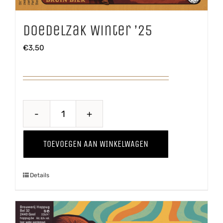
Doedelzak Winter ’25
€
3,50
Doedelzak
Winter
TOEVOEGEN AAN WINKELWAGEN
'25
aantal
Details