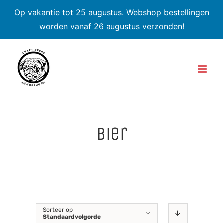
Op vakantie tot 25 augustus. Webshop bestellingen
worden vanaf 26 augustus verzonden!
Skip
to
content
bier
Sorteer op
Standaardvolgorde