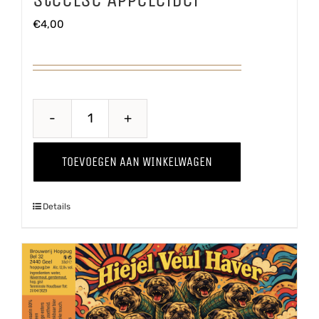
€
4,00
Steelse
Appelcider
TOEVOEGEN AAN WINKELWAGEN
aantal
Details