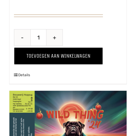
Belse
Blonde
TOEVOEGEN AAN WINKELWAGEN
aantal
Details