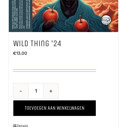
Wild Thing ’24
€
13,00
Wild
Thing
TOEVOEGEN AAN WINKELWAGEN
'24
aantal
Details