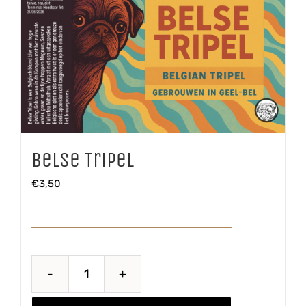
Belse Tripel
€
3,50
Belse
Tripel