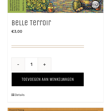
Belle Terroir
€
3,00
Belle
Terroir
TOEVOEGEN AAN WINKELWAGEN
aantal
Details