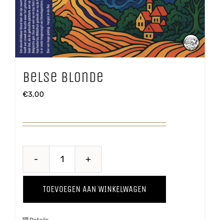
Belse Blonde
€
3,00
Belse
Blonde
TOEVOEGEN AAN WINKELWAGEN
aantal
Details