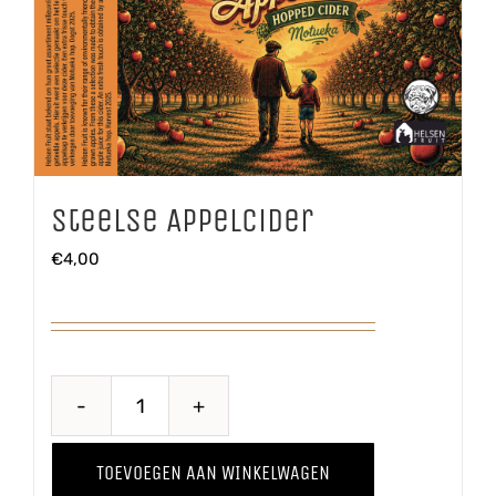
Steelse Appelcider
€
4,00
Steelse
Appelcider
TOEVOEGEN AAN WINKELWAGEN
aantal