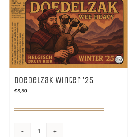
Doedelzak Winter ’25
€
3,50
Doedelzak