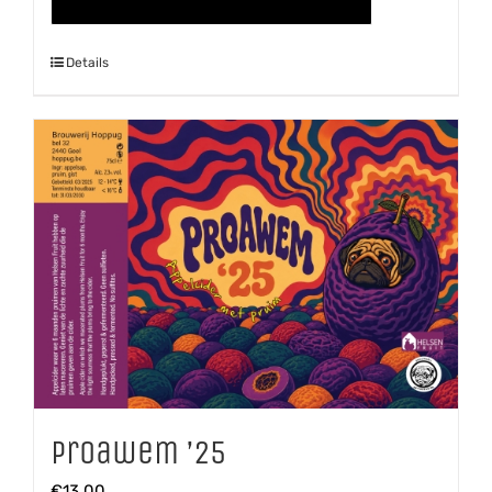
aantal
Details
Proawem ’25
€
13,00