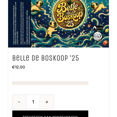
Belle de Boskoop ’25
€
12,00
Belle
de