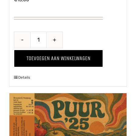
Proawem
'25
TOEVOEGEN AAN WINKELWAGEN
aantal
Details