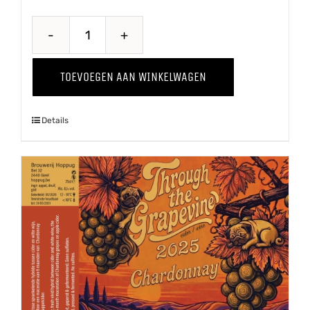
Quince
-
TOEVOEGEN AAN WINKELWAGEN
Kweepeer
'25
Details
aantal