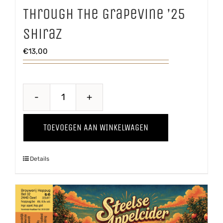
Through The Grapevine ’25
Shiraz
€
13,00
Through
The
TOEVOEGEN AAN WINKELWAGEN
Grapevine
'25
Details
Shiraz
aantal