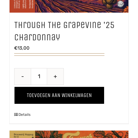
Through The Grapevine ’25
Chardonnay
€
13,00
Through
The
TOEVOEGEN AAN WINKELWAGEN
Grapevine
'25
Details
Chardonnay
aantal