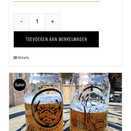
Wild
Thing
TOEVOEGEN AAN WINKELWAGEN
'24
aantal
Details
Sale!