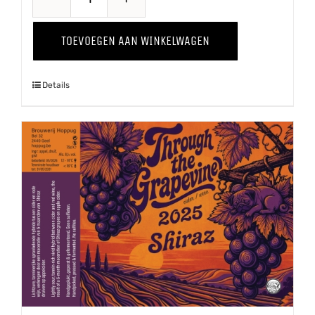
Through
The
TOEVOEGEN AAN WINKELWAGEN
Grapevine
'25
Details
Pinot
Grigio
aantal