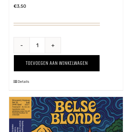
€
3,50
Belse
Tripel
TOEVOEGEN AAN WINKELWAGEN
aantal
Details