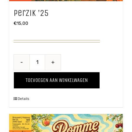
Perzik ’25
€
15,00
Perzik
'25
TOEVOEGEN AAN WINKELWAGEN
aantal
Details