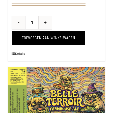
Hiejel
Veul
TOEVOEGEN AAN WINKELWAGEN
Haver
aantal
Details