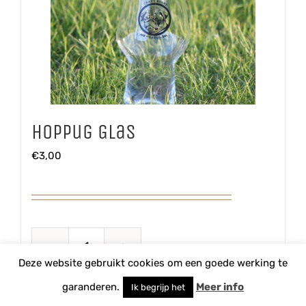
Hoppug Glas
€
3,00
Hoppug
Deze website gebruikt cookies om een goede werking te
Glas
TOEVOEGEN AAN WINKELWAGEN
garanderen.
Meer info
Ik begrijp het
aantal