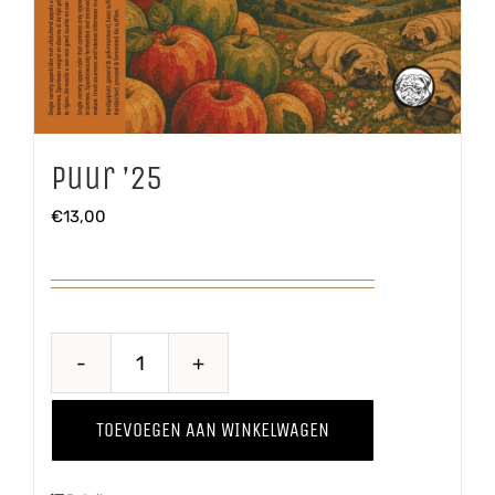
Puur ’25
€
13,00
Puur
'25
TOEVOEGEN AAN WINKELWAGEN
aantal