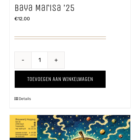
Baya Marisa ’25
€
12,00
Baya
Marisa
TOEVOEGEN AAN WINKELWAGEN
'25
aantal
Details