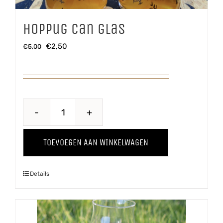
Hoppug Can glas
Oorspronkelijke
Huidige
€
2,50
€
5,00
prijs
prijs
was:
is:
€5,00.
€2,50.
Hoppug
Can
TOEVOEGEN AAN WINKELWAGEN
glas
aantal
Details