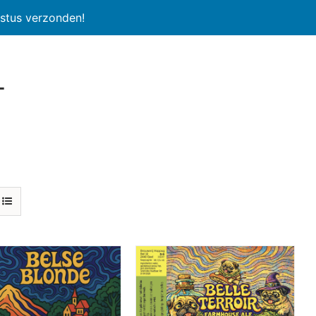
stus verzonden!
l