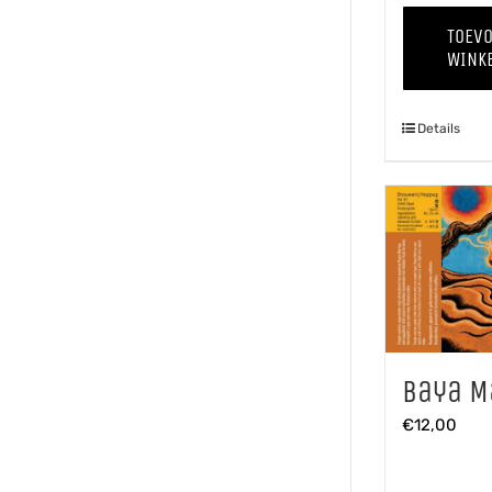
TOEV
WINK
Details
Baya M
€
12,00