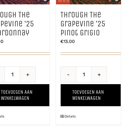
rough The
Through The
pevine ’25
Grapevine ’25
ardonnay
Pinot Grigio
00
€
13,00
Through
Through
The
The
TOEVOEGEN AAN
TOEVOEGEN AAN
Grapevine
Grapevine
WINKELWAGEN
WINKELWAGEN
'25
'25
Chardonnay
Pinot
ils
Details
aantal
Grigio