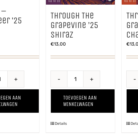
 –
Through The
Th
er ’25
Grapevine ’25
Gra
Shiraz
Ch
€
13,00
€
13,
Quince
Through
-
The
OEGEN AAN
TOEVOEGEN AAN
Kweepeer
Grapevine
ELWAGEN
WINKELWAGEN
'25
'25
aantal
Shiraz
Details
Deta
aantal