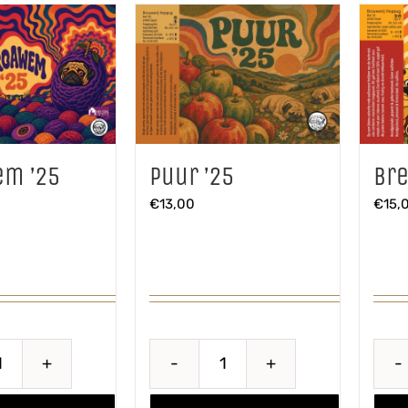
m ’25
Puur ’25
Bre
€
13,00
€
15,
Proawem
Puur
'25
'25