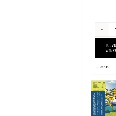
TOEV
WINK
Details