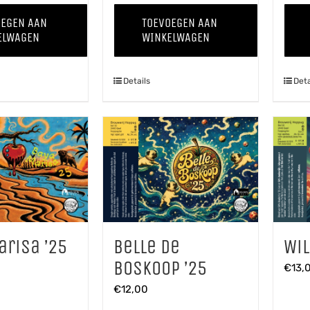
Tripel
Winter
OEGEN AAN
TOEVOEGEN AAN
aantal
'25
ELWAGEN
WINKELWAGEN
aantal
Details
Deta
Wil
arisa ’25
Belle de
Boskoop ’25
€
13,
€
12,00