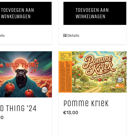
Veul
Appelcider
TOEVOEGEN AAN
TOEVOEGEN AAN
Haver
aantal
WINKELWAGEN
WINKELWAGEN
aantal
ils
Details
Pomme Kriek
d Thing ’24
€
13,00
00