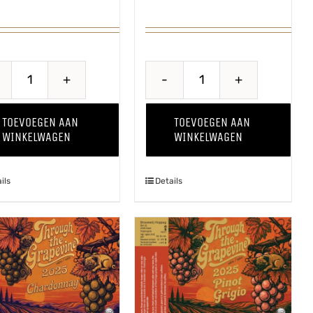
Wild
Pomme
Thing
Kriek
TOEVOEGEN AAN
TOEVOEGEN AAN
'24
aantal
WINKELWAGEN
WINKELWAGEN
aantal
ils
Details