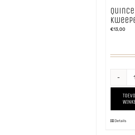
Quince
Kweepe
€
13,00
TOEV
WINK
Details