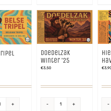
Doedelzak
Hie
ripel
Winter ’25
Ha
€
3,50
€
3,9
Belse
Doedelzak