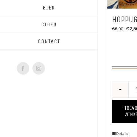
BIER
Hoppug
CIDER
Oorsp
€
2,5
€
5,00
prijs
CONTACT
was:
€5,0
Facebook
Instagram
TOEV
WINK
Details