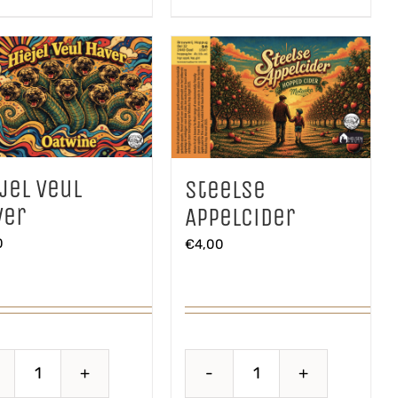
jel Veul
Steelse
ver
Appelcider
0
€
4,00
Hiejel
Steelse