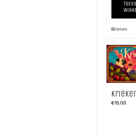
TOEV
WINK
Details
Krieke
€
15,00