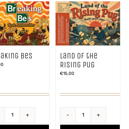
aantal
aking Bes
Land of the
Rising Pug
00
€
15,00
Breaking
Land
Bes
of