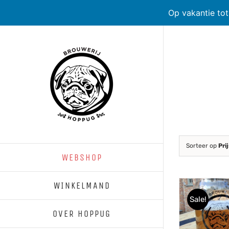
Op vakantie to
Skip
to
content
Sorteer op
Pri
WEBSHOP
WINKELMAND
Sale!
OVER HOPPUG