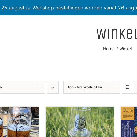
t 25 augustus. Webshop bestellingen worden vanaf 26 augu
Winke
Home
Winkel
js
Toon
60 producten