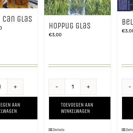
 Can glas
Be
Hoppug Glas
ronkelijke
Huidige
0
€
3,0
€
3,00
prijs
is:
0.
€2,50.
Hoppug
Hoppug
Can
Glas
OEGEN AAN
TOEVOEGEN AAN
glas
aantal
ELWAGEN
WINKELWAGEN
aantal
Details
Deta