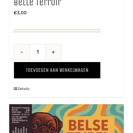
Belle Terroir
€
3,00
Belle
Terroir
TOEVOEGEN AAN WINKELWAGEN
aantal
Details