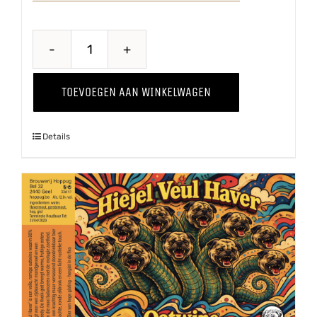
Doedelzak
Winter
TOEVOEGEN AAN WINKELWAGEN
'25
aantal
Details