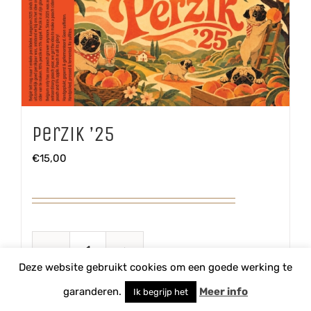
Perzik ’25
€
15,00
Perzik
Deze website gebruikt cookies om een goede werking te
'25
TOEVOEGEN AAN WINKELWAGEN
garanderen.
Meer info
Ik begrijp het
aantal