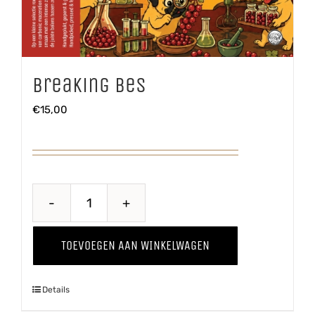
Breaking Bes
€
15,00
Breaking
Bes
TOEVOEGEN AAN WINKELWAGEN
aantal
Details