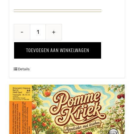
Wild
Thing
TOEVOEGEN AAN WINKELWAGEN
'24
aantal
Details