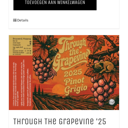
TOEVOEGEN AAN WINKELWAGEN
Grapevine
'25
Details
Chardonnay
aantal
Through The Grapevine ’25