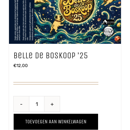
Belle de Boskoop ’25
€
12,00
Belle
de
TOEVOEGEN AAN WINKELWAGEN
Boskoop