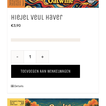
Hiejel Veul Haver
€
3,90
Hiejel
Veul
TOEVOEGEN AAN WINKELWAGEN
Haver
aantal
Details