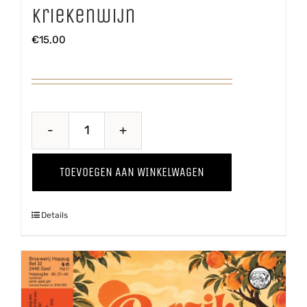
Kriekenwijn
€
15,00
Kriekenwijn
aantal
TOEVOEGEN AAN WINKELWAGEN
Details