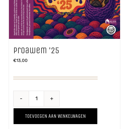
Proawem ’25
€
13,00
Proawem
'25
TOEVOEGEN AAN WINKELWAGEN
aantal