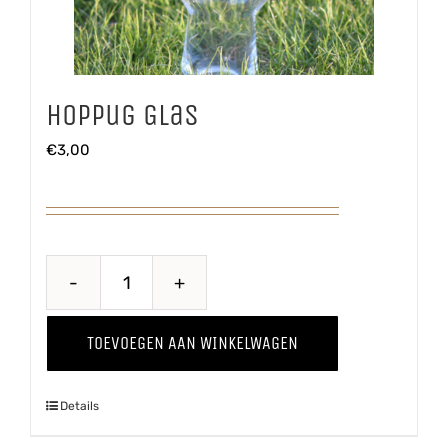
Hoppug Glas
€
3,00
Hoppug
Glas
TOEVOEGEN AAN WINKELWAGEN
aantal
Details