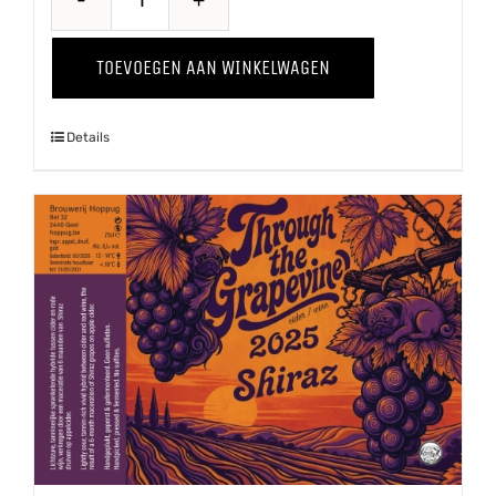
Quince
-
TOEVOEGEN AAN WINKELWAGEN
Kweepeer
'25
Details
aantal