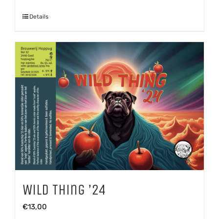
'25
Details
aantal
Wild Thing ’24
€
13,00