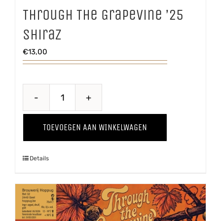
Through The Grapevine ’25
Shiraz
€
13,00
Through
The
TOEVOEGEN AAN WINKELWAGEN
Grapevine
'25
Details
Shiraz
aantal