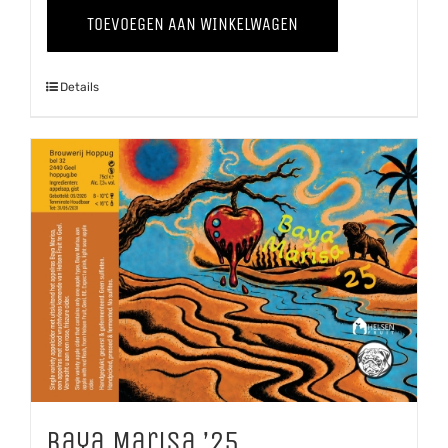
Appelcider
TOEVOEGEN AAN WINKELWAGEN
aantal
Details
Baya Marisa ’25