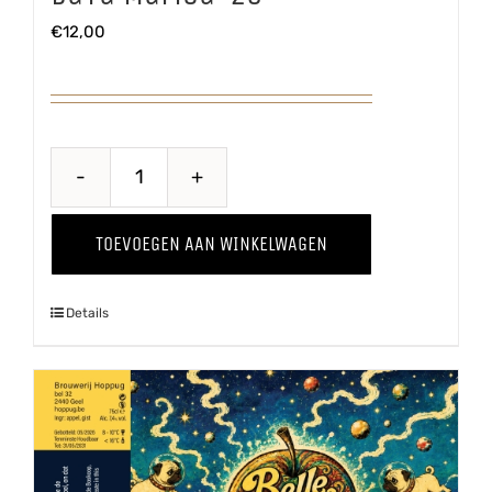
€
12,00
Baya
Marisa
TOEVOEGEN AAN WINKELWAGEN
'25
aantal
Details