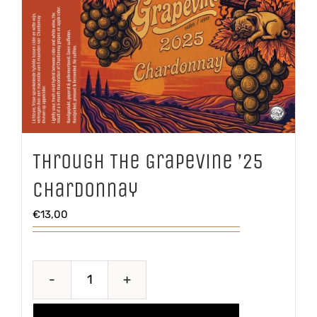
Through The Grapevine ’25
Chardonnay
€
13,00
Through
The