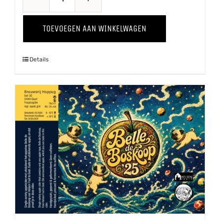
Wild
Thing
TOEVOEGEN AAN WINKELWAGEN
'24
aantal
Details