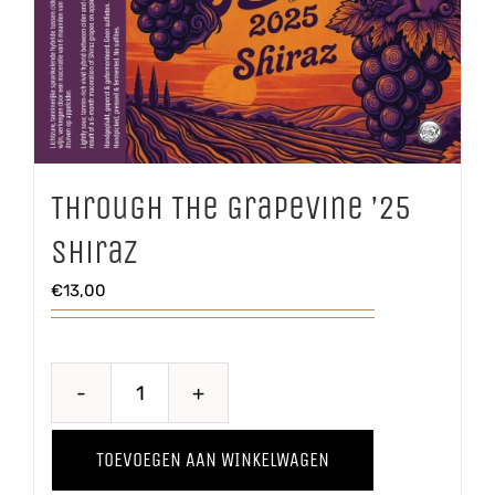
Through The Grapevine ’25
Shiraz
€
13,00
Through
The
TOEVOEGEN AAN WINKELWAGEN
Grapevine