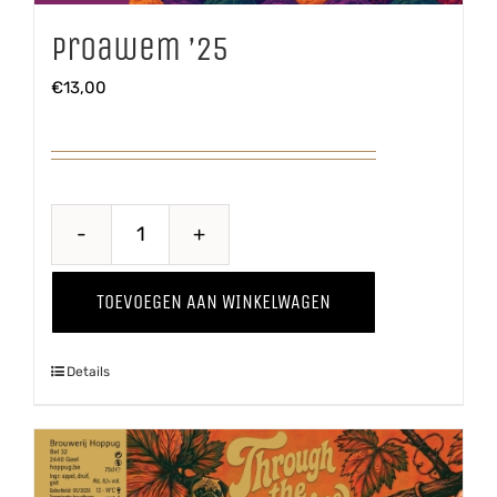
Proawem ’25
€
13,00
Proawem
'25
TOEVOEGEN AAN WINKELWAGEN
aantal
Details