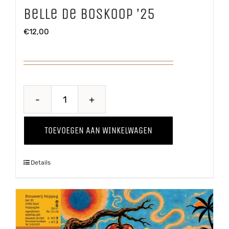
Belle de Boskoop ’25
€
12,00
Belle
de
TOEVOEGEN AAN WINKELWAGEN
Boskoop
'25
Details
aantal