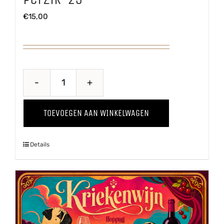
€
15,00
Perzik
'25
TOEVOEGEN AAN WINKELWAGEN
aantal
Details