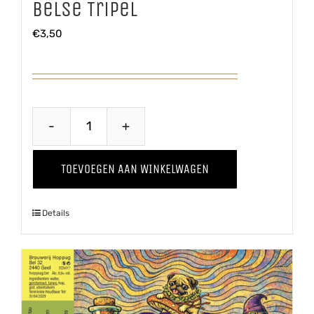
Belse Tripel
€
3,50
Belse
Tripel
TOEVOEGEN AAN WINKELWAGEN
aantal
Details