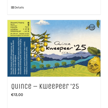
'25
Details
Shiraz
aantal
Quince – Kweepeer ’25
€
13,00