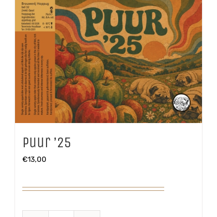
Puur ’25
€
13,00