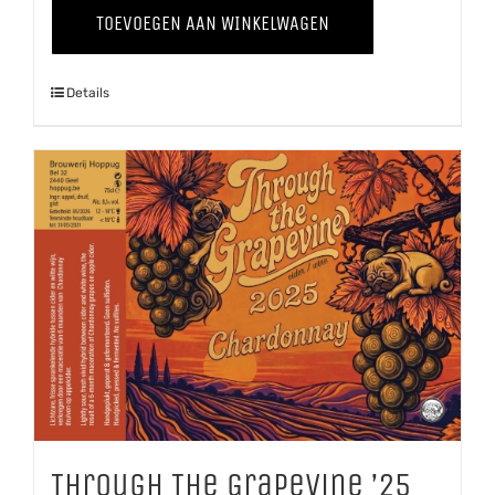
The
TOEVOEGEN AAN WINKELWAGEN
Grapevine
'25
Details
Pinot
Grigio
aantal
Through The Grapevine ’25