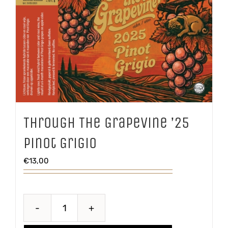
Through The Grapevine ’25
Pinot Grigio
€
13,00
Through