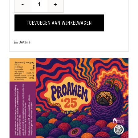
Puur
'25
TOEVOEGEN AAN WINKELWAGEN
aantal
Details