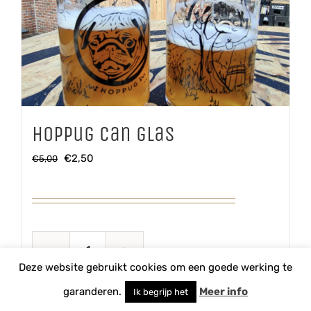
Hoppug Can glas
Oorspronkelijke
Huidige
€
2,50
€
5,00
prijs
prijs
was:
is:
€5,00.
€2,50.
Hoppug
Deze website gebruikt cookies om een goede werking te
Can
TOEVOEGEN AAN WINKELWAGEN
garanderen.
Meer info
Ik begrijp het
glas