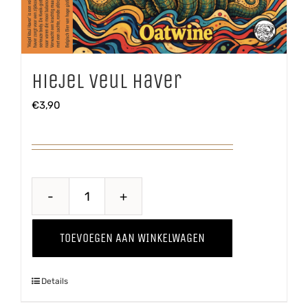
Hiejel Veul Haver
€
3,90
Hiejel
Veul
TOEVOEGEN AAN WINKELWAGEN
Haver
aantal
Details