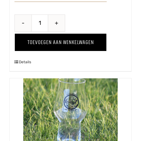
Belse
Blonde
TOEVOEGEN AAN WINKELWAGEN
aantal
Details