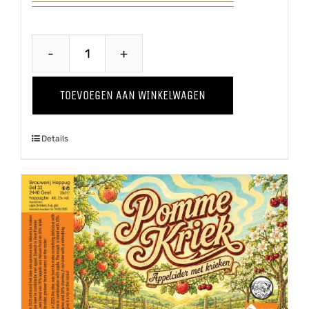
Quince
-
TOEVOEGEN AAN WINKELWAGEN
Kweepeer
'25
Details
aantal