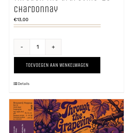
Chardonnay
€
13,00
Through
The
TOEVOEGEN AAN WINKELWAGEN
Grapevine
'25
Details
Chardonnay
aantal