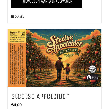
TOEVOEGEN AAN WINKELWAGEN
'25
aantal
Details
Steelse Appelcider
€
4,00