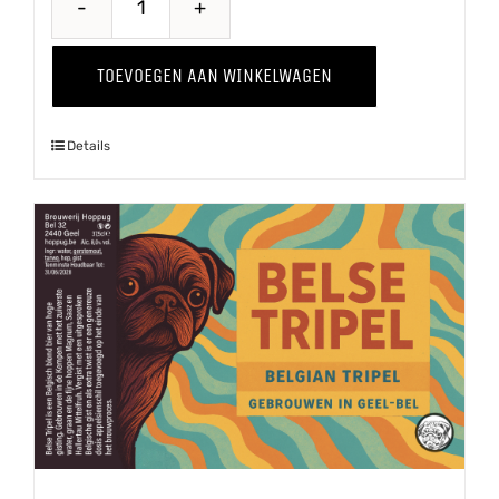
Doedelzak
Winter
TOEVOEGEN AAN WINKELWAGEN
'25
aantal
Details