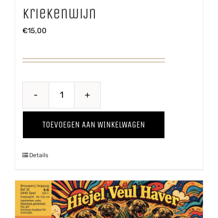
Kriekenwijn
€
15,00
Kriekenwijn
aantal
TOEVOEGEN AAN WINKELWAGEN
Details