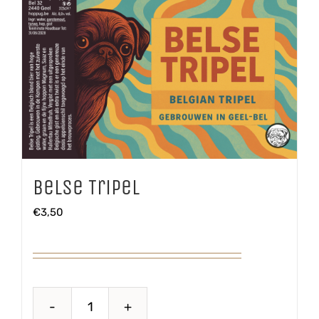
Belse Tripel
€
3,50
Belse