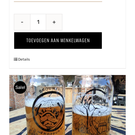
Wild
Thing
TOEVOEGEN AAN WINKELWAGEN
'24
aantal
Details
Sale!