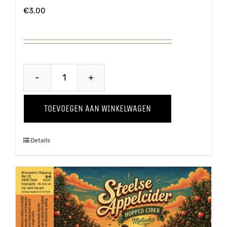
€
3,00
Belse
Blonde
TOEVOEGEN AAN WINKELWAGEN
aantal
Details