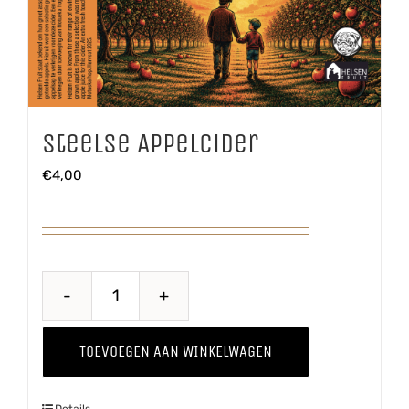
Steelse Appelcider
€
4,00
Steelse
Appelcider
TOEVOEGEN AAN WINKELWAGEN
aantal
Details