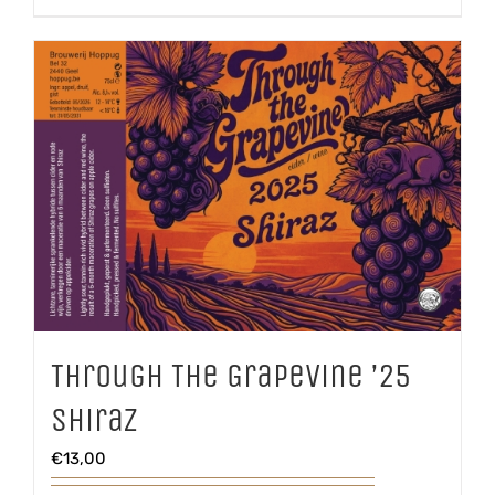
aantal
Through The Grapevine ’25
Shiraz
€
13,00