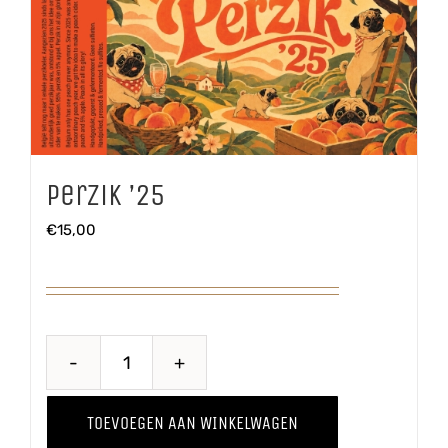
Perzik ’25
€
15,00
Perzik
'25
TOEVOEGEN AAN WINKELWAGEN
aantal