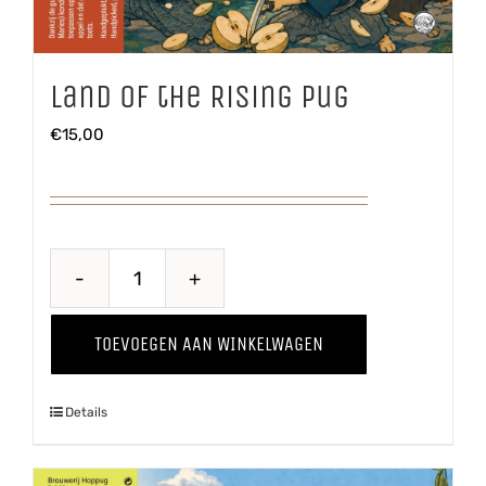
Land of the Rising Pug
€
15,00
Land
of
TOEVOEGEN AAN WINKELWAGEN
the
Rising
Details
Pug
aantal