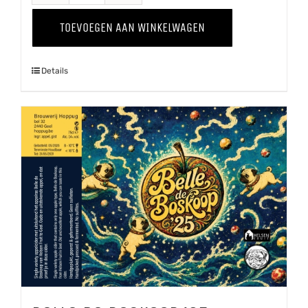
-
TOEVOEGEN AAN WINKELWAGEN
Kweepeer
'25
Details
aantal