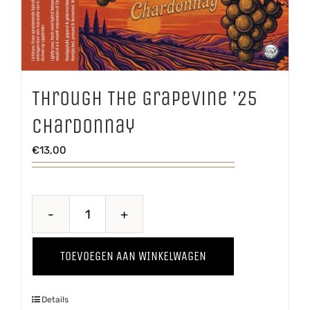
Through The Grapevine ’25
Chardonnay
€
13,00
Through
The
TOEVOEGEN AAN WINKELWAGEN
Grapevine
'25
Details
Chardonnay