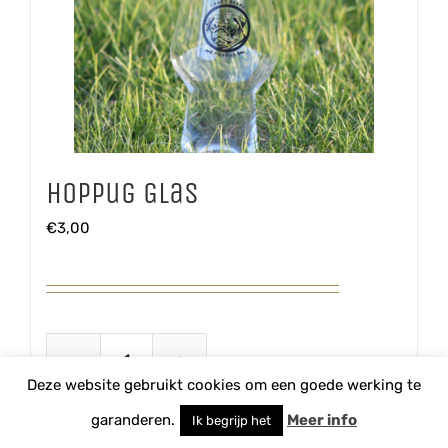
Hoppug Glas
€
3,00
Hoppug
Deze website gebruikt cookies om een goede werking te
Glas
TOEVOEGEN AAN WINKELWAGEN
garanderen.
Meer info
Ik begrijp het
aantal