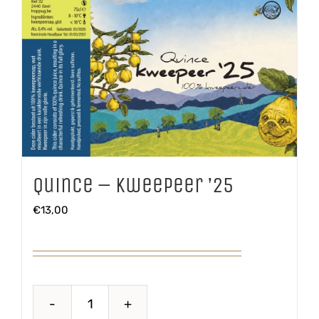
Quince – Kweepeer ’25
€
13,00
Quince