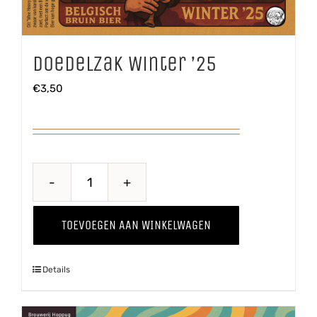
Doedelzak Winter ’25
€
3,50
Doedelzak
Winter
TOEVOEGEN AAN WINKELWAGEN
'25
aantal
Details