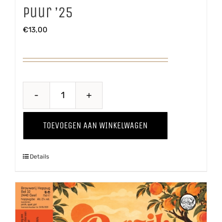
Puur ’25
€
13,00
Puur
'25
TOEVOEGEN AAN WINKELWAGEN
aantal
Details