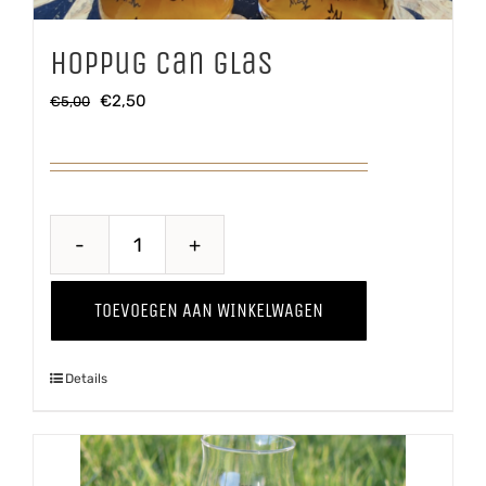
Hoppug Can glas
Oorspronkelijke
Huidige
€
2,50
€
5,00
prijs
prijs
was:
is:
€5,00.
€2,50.
Hoppug
Can
TOEVOEGEN AAN WINKELWAGEN
glas
aantal
Details