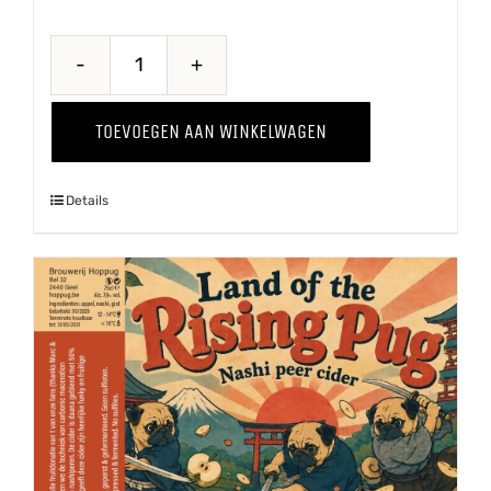
Through
The
TOEVOEGEN AAN WINKELWAGEN
Grapevine
'25
Details
Shiraz
aantal