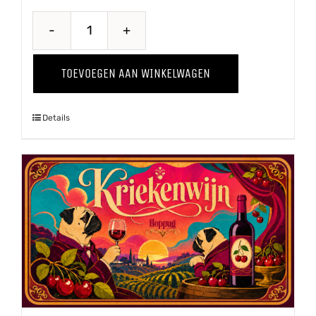
Proawem
'25
TOEVOEGEN AAN WINKELWAGEN
aantal
Details