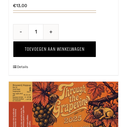
€
13,00
Through
The
TOEVOEGEN AAN WINKELWAGEN
Grapevine
'25
Details
Pinot
Grigio
aantal