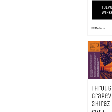
TOEV
WINK
Details
Throug
Grapev
Shiraz
€
13,00