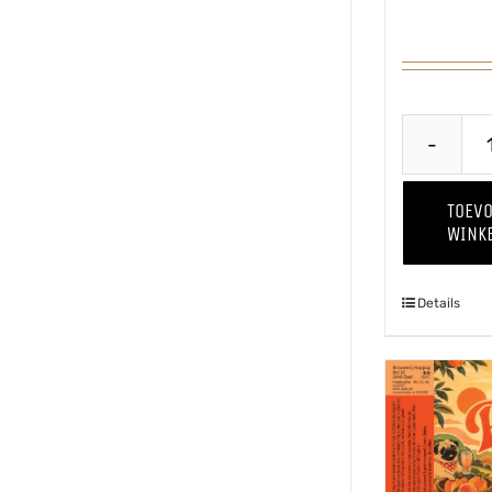
€5,0
TOEV
WINK
Details