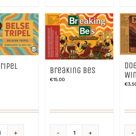
Do
ripel
Breaking Bes
Win
€
15,00
€
3,5