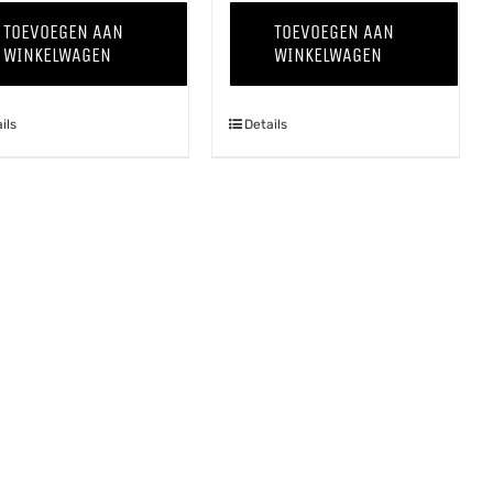
The
The
TOEVOEGEN AAN
TOEVOEGEN AAN
Grapevine
Grapevine
WINKELWAGEN
WINKELWAGEN
'25
'25
Chardonnay
Pinot
ils
Details
aantal
Grigio
aantal