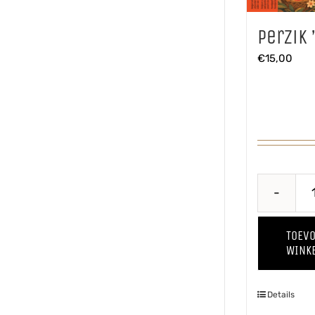
Perzik 
€
15,00
TOEV
WINK
Details