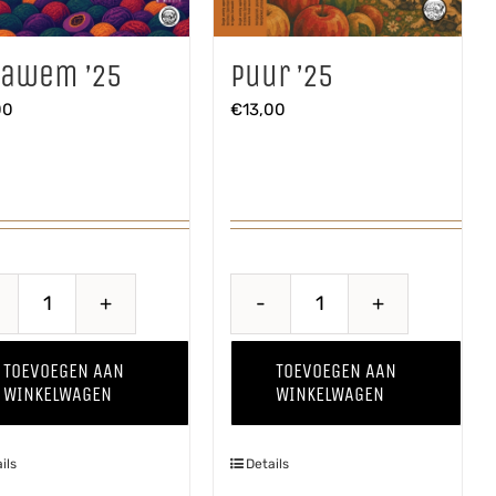
oawem ’25
Puur ’25
00
€
13,00
Proawem
Puur
'25
'25
TOEVOEGEN AAN
TOEVOEGEN AAN
aantal
aantal
WINKELWAGEN
WINKELWAGEN
ils
Details