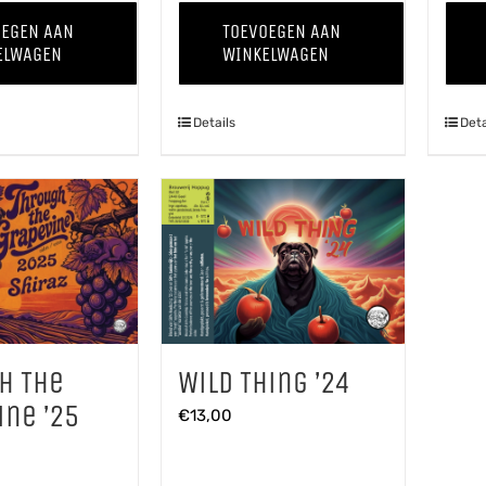
-
Appelcider
OEGEN AAN
TOEVOEGEN AAN
Kweepeer
aantal
ELWAGEN
WINKELWAGEN
'25
aantal
Details
Deta
Wild Thing ’24
h The
ine ’25
€
13,00