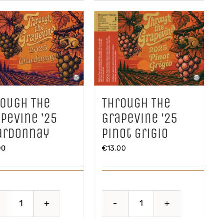
rough The
Through The
pevine ’25
Grapevine ’25
ardonnay
Pinot Grigio
00
€
13,00
Through
Through