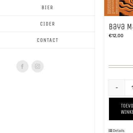
BIER
CIDER
Baya M
€
12,00
CONTACT
Facebook
Instagram
TOEV
WINK
Details