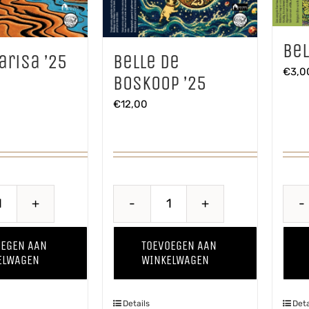
Bel
arisa ’25
Belle de
€
3,0
Boskoop ’25
€
12,00
Baya
Belle
Marisa
de
OEGEN AAN
TOEVOEGEN AAN
'25
Boskoop
ELWAGEN
WINKELWAGEN
aantal
'25
aantal
Details
Deta