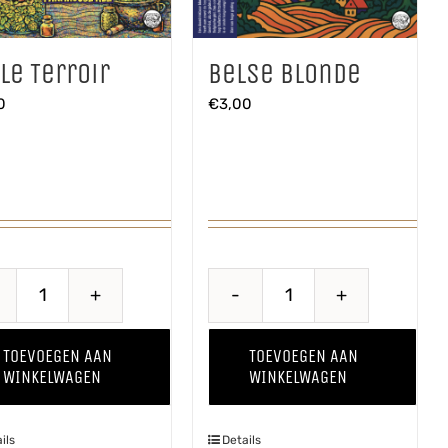
le Terroir
Belse Blonde
0
€
3,00
Belle
Belse
Terroir
Blonde
TOEVOEGEN AAN
TOEVOEGEN AAN
aantal
aantal
WINKELWAGEN
WINKELWAGEN
ils
Details