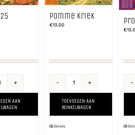
’25
Pomme Kriek
Pr
€
13,00
€
13,
Perzik
Pomme
'25
Kriek
OEGEN AAN
TOEVOEGEN AAN
aantal
aantal
ELWAGEN
WINKELWAGEN
Details
Deta