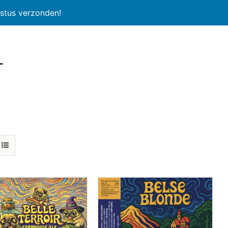
stus verzonden!
l