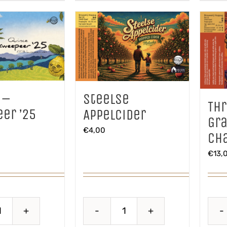
 –
Steelse
Th
er ’25
Appelcider
Gra
€
4,00
Ch
€
13,
Quince
Steelse