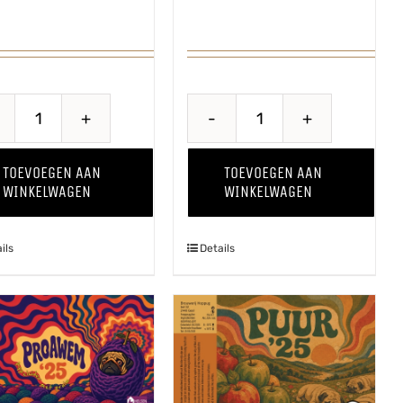
Kriekenwijn
Land
aantal
of
TOEVOEGEN AAN
TOEVOEGEN AAN
the
WINKELWAGEN
WINKELWAGEN
Rising
Pug
ils
Details
aantal