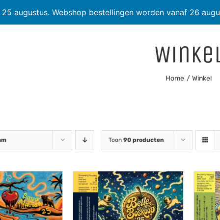
t 25 augustus. Webshop bestellingen worden vanaf 26 augu
Winke
Home
Winkel
am
Toon
90 producten