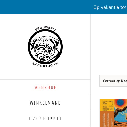
Op vakantie to
Skip
to
content
Sorteer op
Na
WEBSHOP
WINKELMAND
OVER HOPPUG