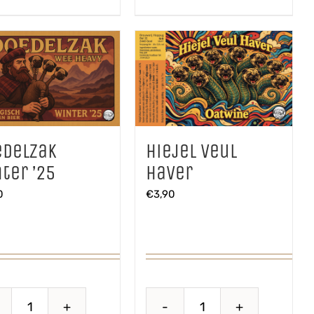
edelzak
Hiejel Veul
ter ’25
Haver
0
€
3,90