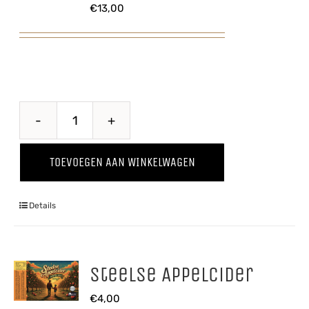
€
13,00
Through
The
TOEVOEGEN AAN WINKELWAGEN
Grapevine
'25
Details
Shiraz
aantal
Steelse Appelcider
€
4,00