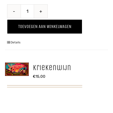
Breaking
Bes
TOEVOEGEN AAN WINKELWAGEN
aantal
Details
Kriekenwijn
€
15,00