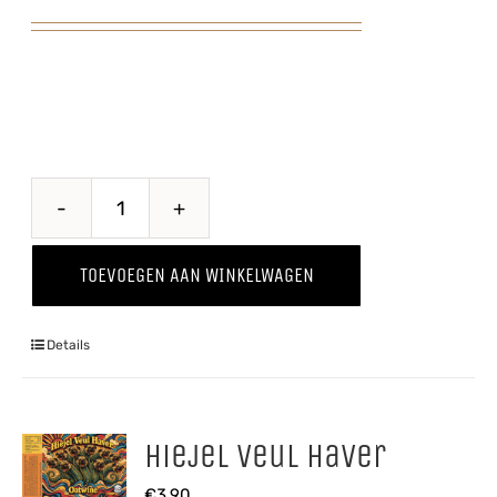
Steelse
Appelcider
TOEVOEGEN AAN WINKELWAGEN
aantal
Details
Hiejel Veul Haver
€
3,90