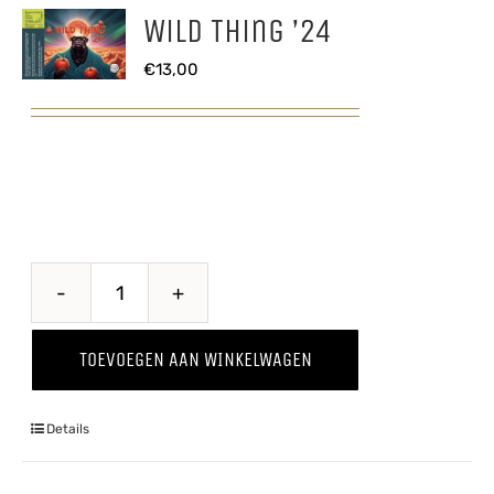
Wild Thing ’24
€
13,00
Wild
Thing
TOEVOEGEN AAN WINKELWAGEN
'24
aantal
Details