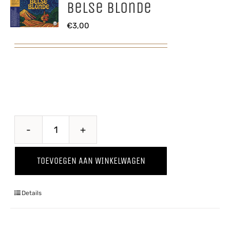
Belse Blonde
€
3,00
Belse
Blonde
TOEVOEGEN AAN WINKELWAGEN
aantal
Details