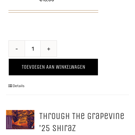
Through
The
TOEVOEGEN AAN WINKELWAGEN
Grapevine
'25
Details
Pinot
Grigio
aantal
Through The Grapevine
’25 Shiraz