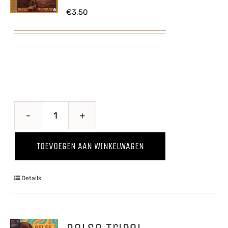
€
3,50
Doedelzak
Winter
TOEVOEGEN AAN WINKELWAGEN
'25
aantal
Details