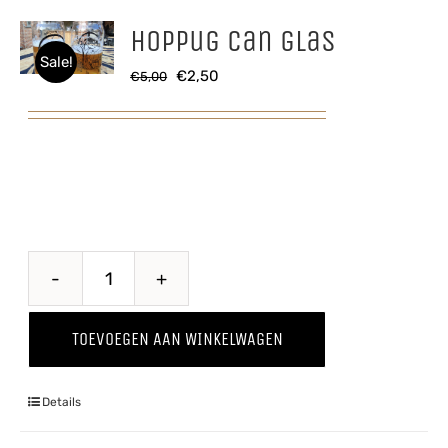
Hoppug Can glas
Sale!
Oorspronkelijke
Huidige
€
2,50
€
5,00
prijs
prijs
was:
is:
€5,00.
€2,50.
Hoppug
Can
TOEVOEGEN AAN WINKELWAGEN
glas
aantal
Details