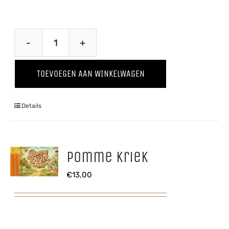
Perzik
'25
TOEVOEGEN AAN WINKELWAGEN
aantal
Details
Pomme Kriek
€
13,00