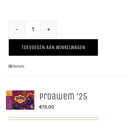
Pomme
Kriek
TOEVOEGEN AAN WINKELWAGEN
aantal
Details
Proawem ’25
€
13,00