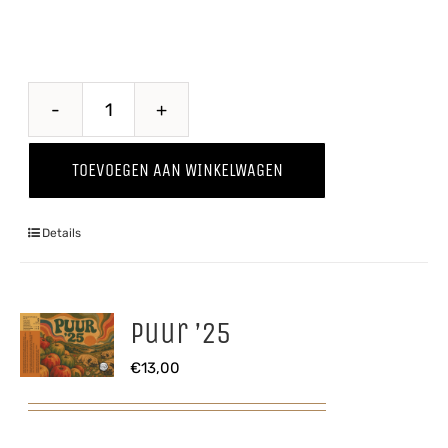
Proawem
'25
TOEVOEGEN AAN WINKELWAGEN
aantal
Details
Puur ’25
€
13,00