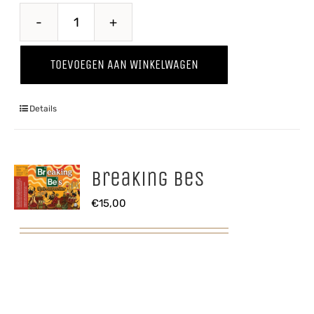
Belle
de
TOEVOEGEN AAN WINKELWAGEN
Boskoop
'25
Details
aantal
Breaking Bes
€
15,00