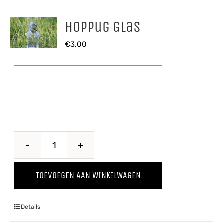
Hoppug Glas
€
3,00
Hoppug
Glas
TOEVOEGEN AAN WINKELWAGEN
aantal
Details