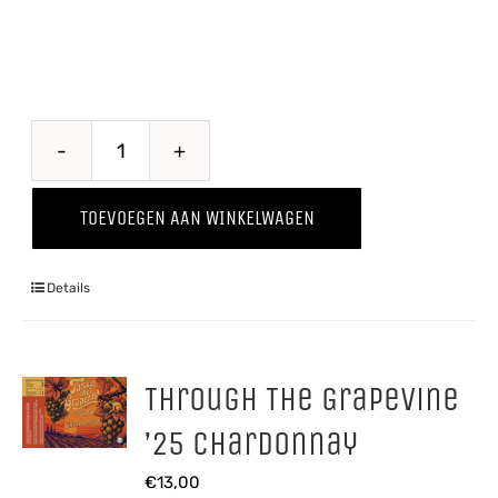
Quince
-
TOEVOEGEN AAN WINKELWAGEN
Kweepeer
'25
Details
aantal
Through The Grapevine
’25 Chardonnay
€
13,00