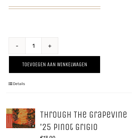
Through
The
TOEVOEGEN AAN WINKELWAGEN
Grapevine
'25
Details
Chardonnay
aantal
Through The Grapevine
’25 Pinot Grigio
€
13,00