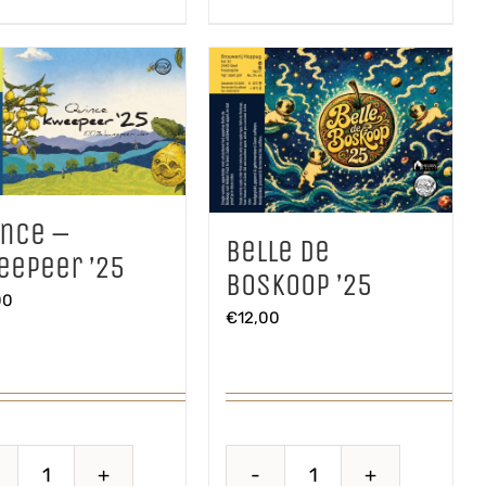
Grigio
aantal
aantal
ince –
Belle de
eepeer ’25
Boskoop ’25
00
€
12,00