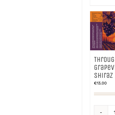
Throug
Grapev
Shiraz
€
13,00