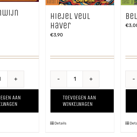
nwijn
Hiejel Veul
Bel
Haver
€
3,0
€
3,90
Kriekenwijn
Hiejel
aantal
Veul
OEGEN AAN
TOEVOEGEN AAN
Haver
ELWAGEN
WINKELWAGEN
aantal
Details
Deta