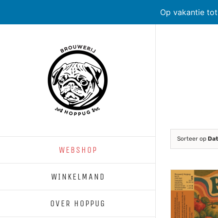
Op vakantie to
Skip
to
content
Sorteer op
Da
WEBSHOP
WINKELMAND
OVER HOPPUG