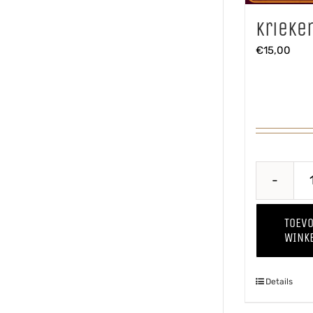
Krieke
€
15,00
TOEV
WINK
Details