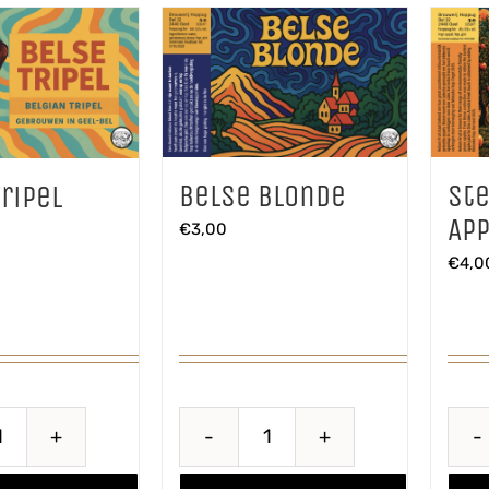
Belse Blonde
St
ripel
App
€
3,00
€
4,0
Belse
Belse
Tripel
Blonde