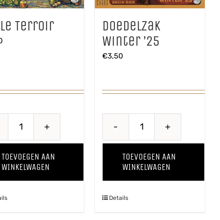
Doedelzak
le Terroir
Winter ’25
0
€
3,50
Belle
Doedelzak
Terroir
Winter
TOEVOEGEN AAN
TOEVOEGEN AAN
aantal
'25
WINKELWAGEN
WINKELWAGEN
aantal
ils
Details