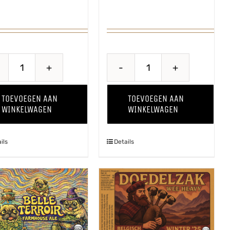
Breaking
Proawem
Bes
'25
TOEVOEGEN AAN
TOEVOEGEN AAN
aantal
aantal
WINKELWAGEN
WINKELWAGEN
ils
Details