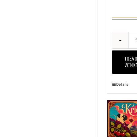
TOEV
WINK
Details