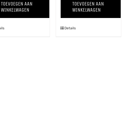
TOEVOEGEN AAN
TOEVOEGEN AAN
aantal
'24
WINKELWAGEN
WINKELWAGEN
aantal
ils
Details