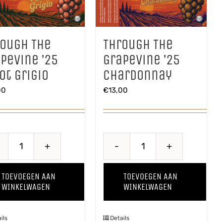
rough The
Through The
pevine ’25
Grapevine ’25
ot Grigio
Chardonnay
00
€
13,00
Through
Through
The
The
TOEVOEGEN AAN
TOEVOEGEN AAN
Grapevine
Grapevine
WINKELWAGEN
WINKELWAGEN
'25
'25
Pinot
Chardonnay
ils
Details