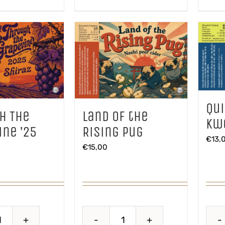
Qu
h The
Land of the
Kw
ine ’25
Rising Pug
€
13,
€
15,00