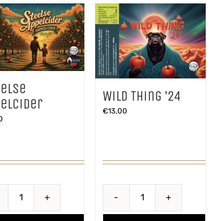
eelse
Wild Thing ’24
elcider
€
13,00
0
Steelse
Wild
Appelcider
Thing