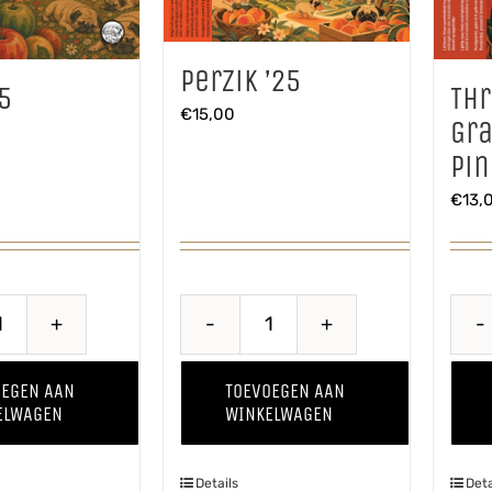
Perzik ’25
5
Th
€
15,00
Gra
Pin
€
13,
Puur
Perzik
'25
'25
OEGEN AAN
TOEVOEGEN AAN
aantal
aantal
ELWAGEN
WINKELWAGEN
Details
Deta