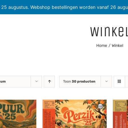
t 25 augustus. Webshop bestellingen worden vanaf 26 augu
Winke
Home
Winkel
tum
Toon
30 producten