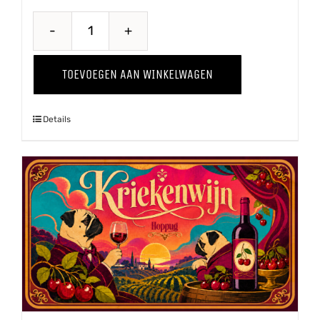
Proawem
'25
TOEVOEGEN AAN WINKELWAGEN
aantal
Details