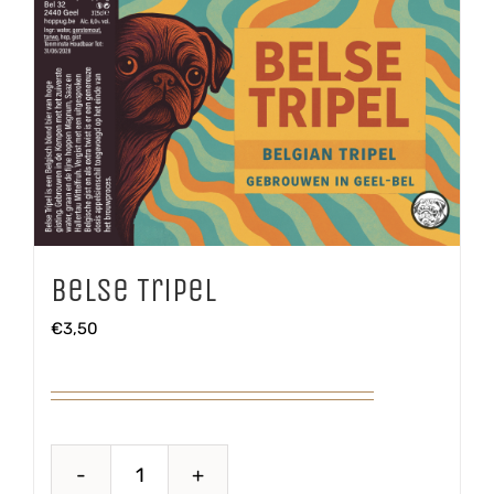
Belse Tripel
€
3,50
Belse