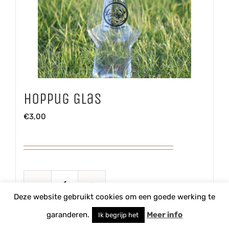
Hoppug Glas
€
3,00
Hoppug
Deze website gebruikt cookies om een goede werking te
Glas
TOEVOEGEN AAN WINKELWAGEN
garanderen.
Meer info
Ik begrijp het
aantal