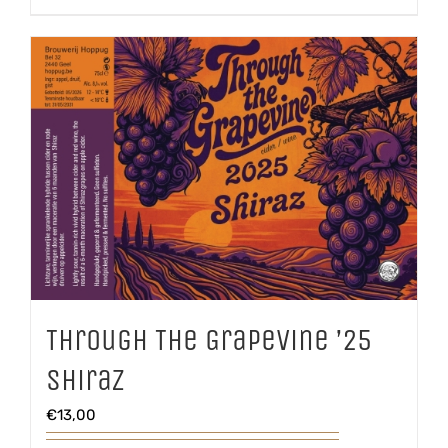
aantal
Through The Grapevine ’25
Shiraz
€
13,00