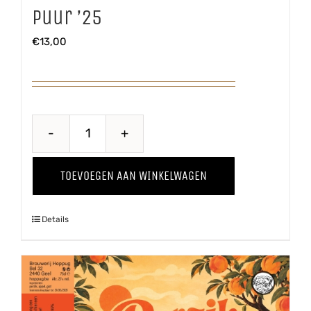
Puur ’25
€
13,00
Puur
'25
TOEVOEGEN AAN WINKELWAGEN
aantal
Details