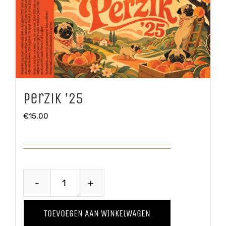
Perzik ’25
€
15,00
Perzik
'25
TOEVOEGEN AAN WINKELWAGEN
aantal