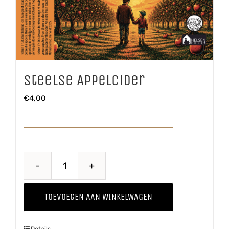
Steelse Appelcider
€
4,00
Steelse
Appelcider
TOEVOEGEN AAN WINKELWAGEN
aantal
Details