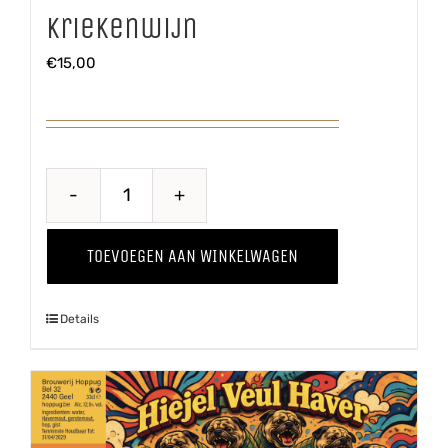
Kriekenwijn
€
15,00
Kriekenwijn
aantal
TOEVOEGEN AAN WINKELWAGEN
Details