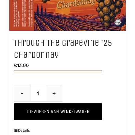
Through The Grapevine ’25
Chardonnay
€
13,00
Through
The
TOEVOEGEN AAN WINKELWAGEN
Grapevine
'25
Details
Chardonnay