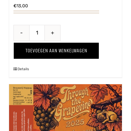
€
13,00
Through
The
TOEVOEGEN AAN WINKELWAGEN
Grapevine
'25
Details
Pinot
Grigio
aantal