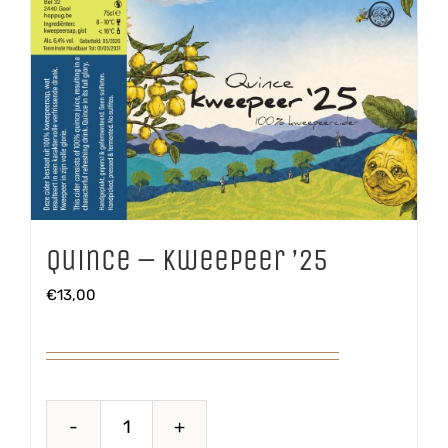
Quince – Kweepeer ’25
€
13,00
Quince