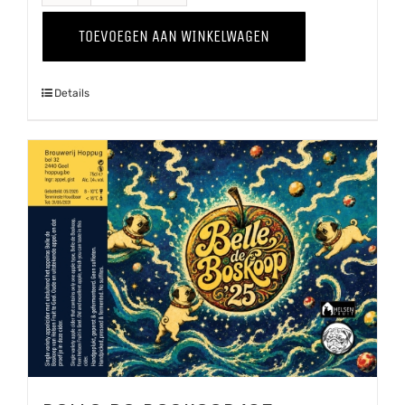
-
TOEVOEGEN AAN WINKELWAGEN
Kweepeer
'25
Details
aantal