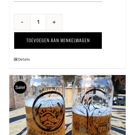
Wild
Thing
TOEVOEGEN AAN WINKELWAGEN
'24
aantal
Details
Sale!