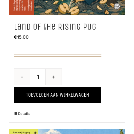
Land of the Rising Pug
€
15,00
Land
of
TOEVOEGEN AAN WINKELWAGEN
the
Rising
Details
Pug
aantal