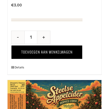
€
3,00
Belse
Blonde
TOEVOEGEN AAN WINKELWAGEN
aantal
Details