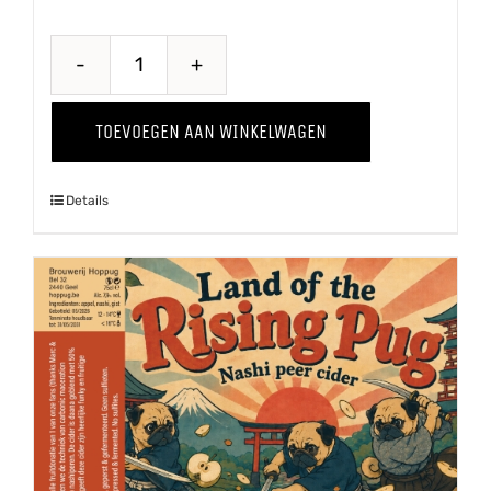
Through
The
TOEVOEGEN AAN WINKELWAGEN
Grapevine
'25
Details
Shiraz
aantal