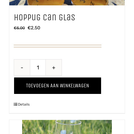
Hoppug Can glas
Oorspronkelijke
Huidige
€
2,50
€
5,00
prijs
prijs
was:
is:
€5,00.
€2,50.
Hoppug
Can
TOEVOEGEN AAN WINKELWAGEN
glas
aantal
Details