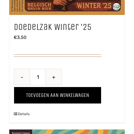
Doedelzak Winter ’25
€
3,50
Doedelzak
Winter
TOEVOEGEN AAN WINKELWAGEN
'25
aantal
Details