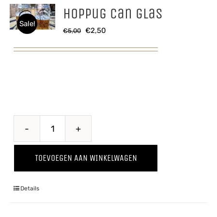
Hoppug Can glas
Sale!
Oorspronkelijke
Huidige
€
2,50
€
5,00
prijs
prijs
was:
is:
€5,00.
€2,50.
Hoppug
Can
TOEVOEGEN AAN WINKELWAGEN
glas
aantal
Details