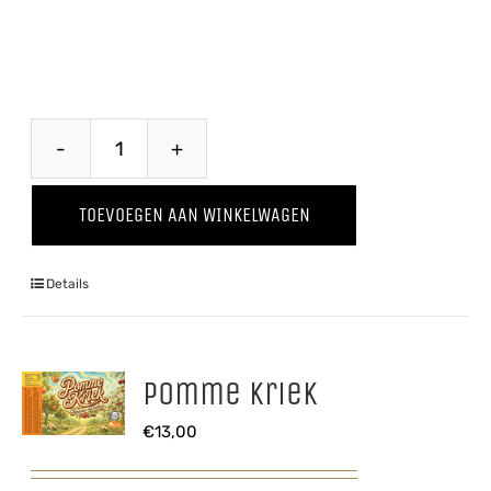
Puur
'25
TOEVOEGEN AAN WINKELWAGEN
aantal
Details
Pomme Kriek
€
13,00