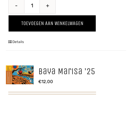
Breaking
Bes
TOEVOEGEN AAN WINKELWAGEN
aantal
Details
Baya Marisa ’25
€
12,00