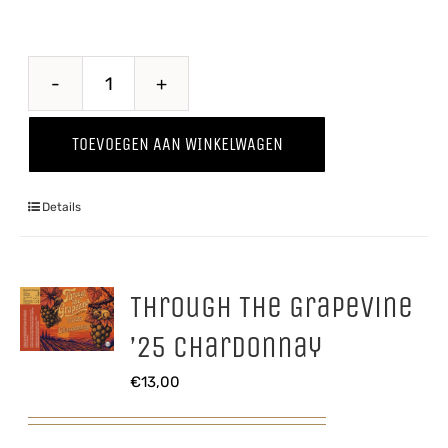
Through
The
TOEVOEGEN AAN WINKELWAGEN
Grapevine
'25
Details
Shiraz
aantal
Through The Grapevine
’25 Chardonnay
€
13,00