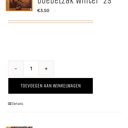
Doedelzak Winter ’25
€
3,50
Doedelzak
Winter
TOEVOEGEN AAN WINKELWAGEN
'25
aantal
Details