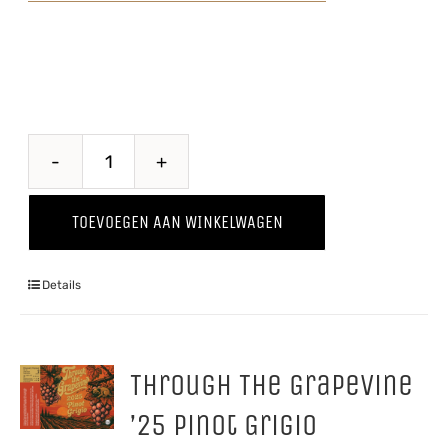
Proawem
'25
TOEVOEGEN AAN WINKELWAGEN
aantal
Details
Through The Grapevine
’25 Pinot Grigio