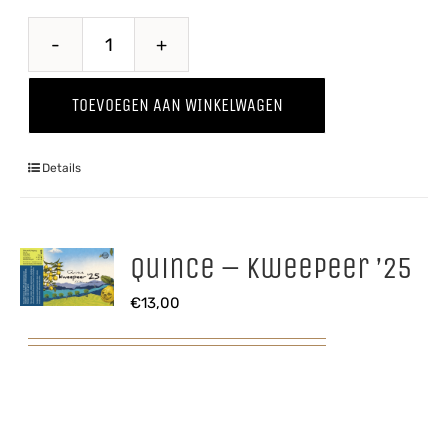
Belle
de
TOEVOEGEN AAN WINKELWAGEN
Boskoop
'25
Details
aantal
Quince – Kweepeer ’25
€
13,00