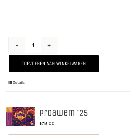
Pomme
Kriek
TOEVOEGEN AAN WINKELWAGEN
aantal
Details
Proawem ’25
€
13,00