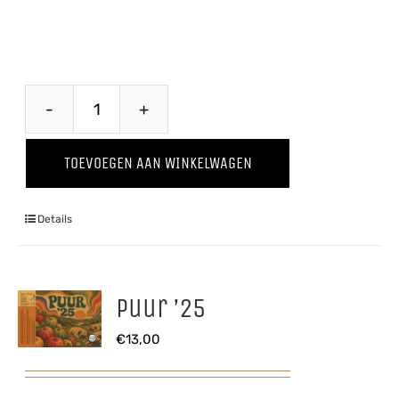
Perzik
'25
TOEVOEGEN AAN WINKELWAGEN
aantal
Details
Puur ’25
€
13,00