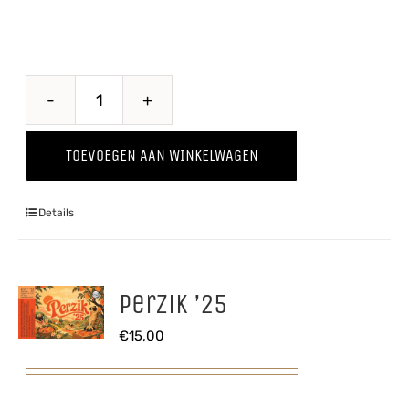
Kriekenwijn
aantal
TOEVOEGEN AAN WINKELWAGEN
Details
Perzik ’25
€
15,00