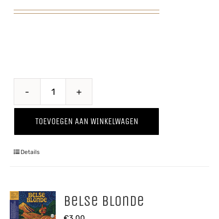
Steelse
Appelcider
TOEVOEGEN AAN WINKELWAGEN
aantal
Details
Belse Blonde
€
3,00