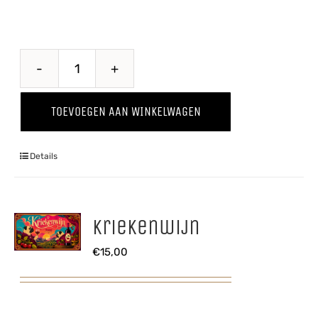
Through
The
TOEVOEGEN AAN WINKELWAGEN
Grapevine
'25
Details
Chardonnay
aantal
Kriekenwijn
€
15,00