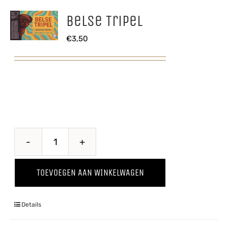
Belse Tripel
€
3,50
Belse
Tripel
TOEVOEGEN AAN WINKELWAGEN
aantal
Details