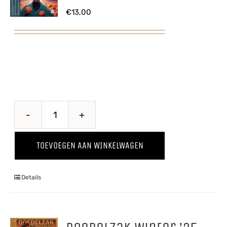
€
13,00
Wild
Thing
TOEVOEGEN AAN WINKELWAGEN
'24
aantal
Details