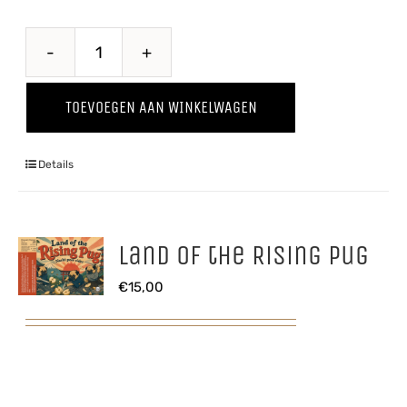
Quince
-
TOEVOEGEN AAN WINKELWAGEN
Kweepeer
'25
Details
aantal
Land of the Rising Pug
€
15,00