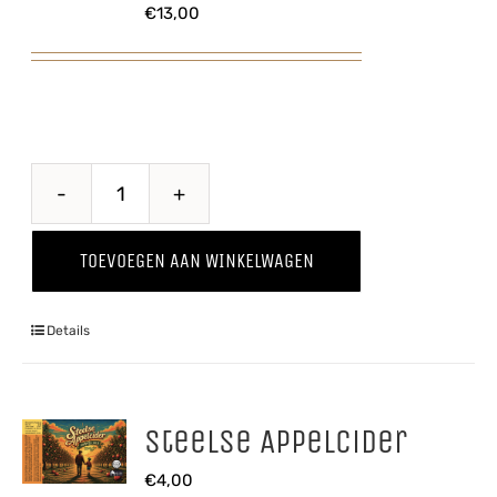
€
13,00
Through
The
TOEVOEGEN AAN WINKELWAGEN
Grapevine
'25
Details
Pinot
Grigio
aantal
Steelse Appelcider
€
4,00