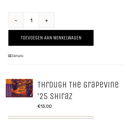
Land
of
TOEVOEGEN AAN WINKELWAGEN
the
Rising
Details
Pug
aantal
Through The Grapevine
’25 Shiraz
€
13,00