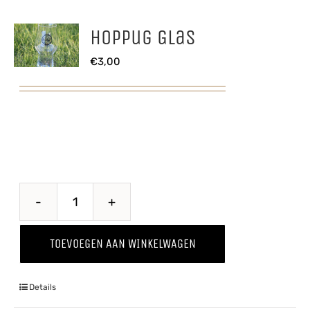
Hoppug Glas
€
3,00
Hoppug
Glas
TOEVOEGEN AAN WINKELWAGEN
aantal
Details