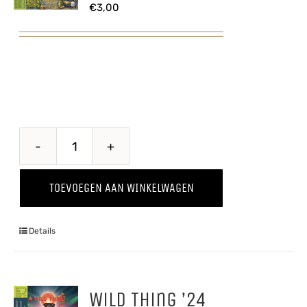
€
3,00
Belle
Terroir
TOEVOEGEN AAN WINKELWAGEN
aantal
Details
Wild Thing ’24