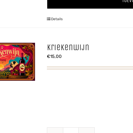
TOEV
aantal
Details
Kriekenwijn
€
15,00