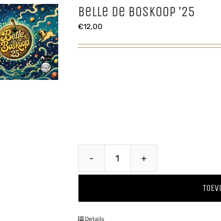
Belle de Boskoop ’25
€
12,00
Belle
de
TOEV
Boskoop
'25
Details