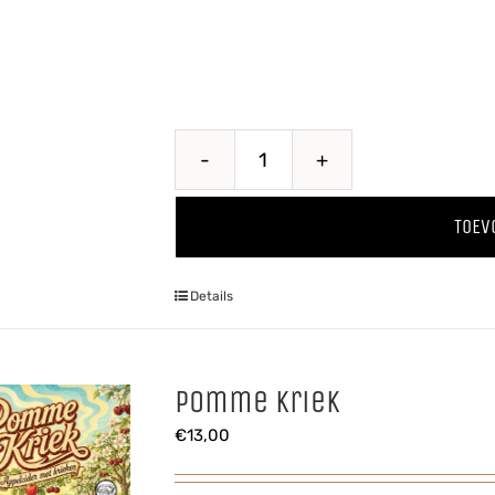
Perzik
'25
TOEV
aantal
Details
Pomme Kriek
€
13,00