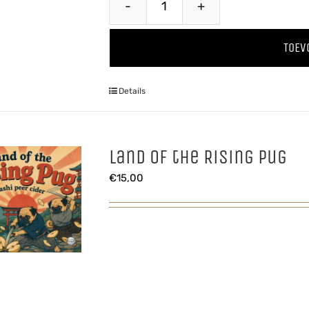
Kriekenwijn
aantal
TOEV
Details
Land of the Rising Pug
€
15,00