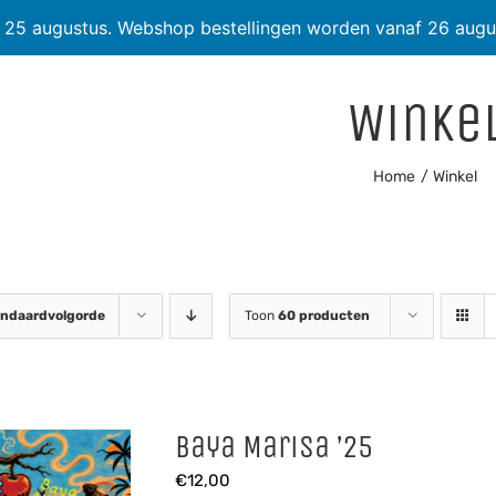
t 25 augustus. Webshop bestellingen worden vanaf 26 augu
Winke
Home
Winkel
ndaardvolgorde
Toon
60 producten
Baya Marisa ’25
€
12,00