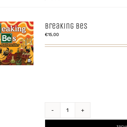
aantal
Breaking Bes
€
15,00
Breaking
Bes