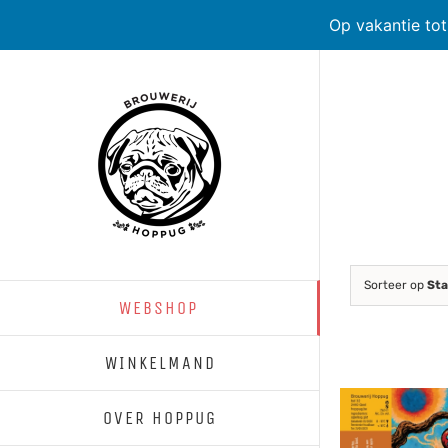
Op vakantie to
Skip
to
content
Sorteer op
Sta
WEBSHOP
WINKELMAND
OVER HOPPUG