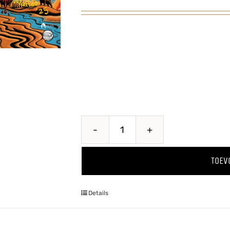
Baya
Marisa
TOEV
'25
aantal
Details