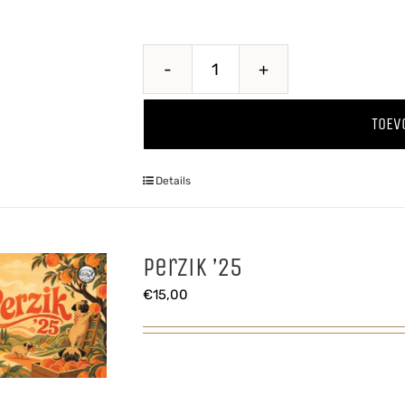
Land
of
TOEV
the
Rising
Details
Pug
aantal
Perzik ’25
€
15,00