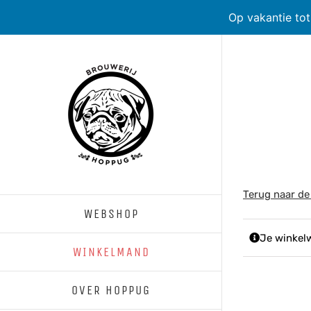
Op vakantie to
Skip
to
content
Terug naar de
WEBSHOP
Je winkel
WINKELMAND
OVER HOPPUG