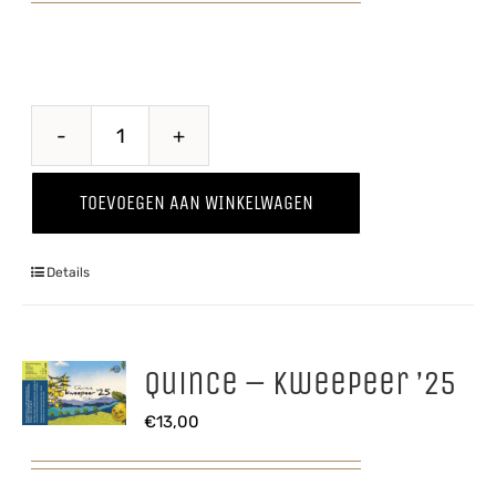
Through
The
TOEVOEGEN AAN WINKELWAGEN
Grapevine
'25
Details
Shiraz
aantal
Quince – Kweepeer ’25
€
13,00