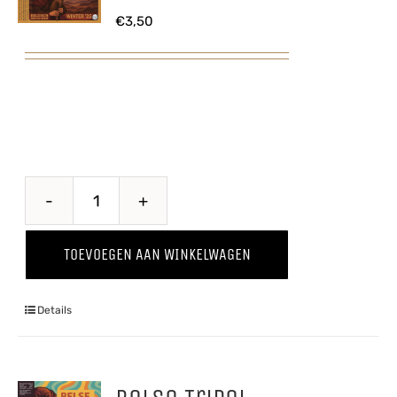
€
3,50
Doedelzak
Winter
TOEVOEGEN AAN WINKELWAGEN
'25
aantal
Details