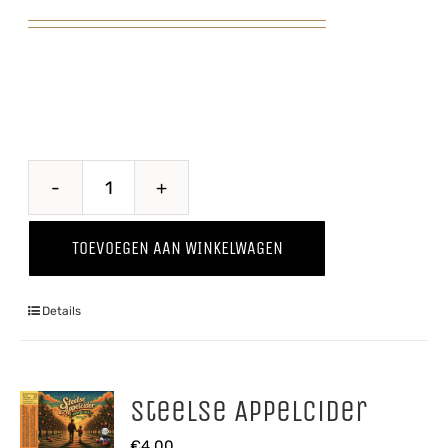
Baya
Marisa
TOEVOEGEN AAN WINKELWAGEN
'25
aantal
Details
Steelse Appelcider
€
4,00