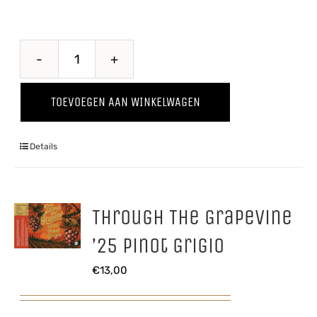
Proawem
'25
TOEVOEGEN AAN WINKELWAGEN
aantal
Details
Through The Grapevine
’25 Pinot Grigio
€
13,00