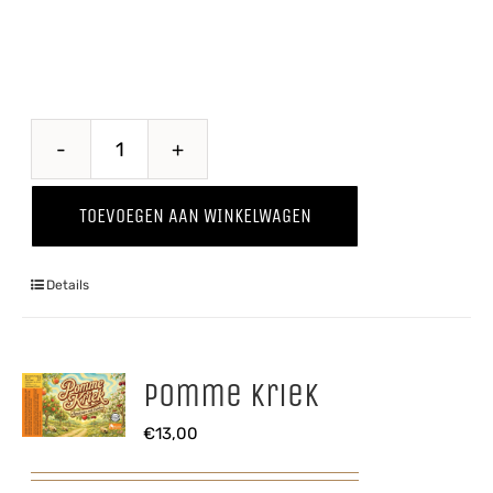
Quince
-
TOEVOEGEN AAN WINKELWAGEN
Kweepeer
'25
Details
aantal
Pomme Kriek
€
13,00