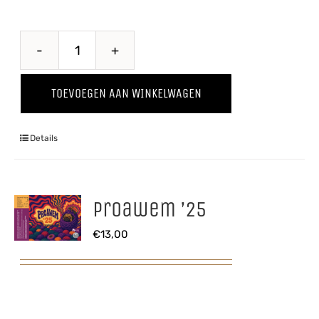
Puur
'25
TOEVOEGEN AAN WINKELWAGEN
aantal
Details
Proawem ’25
€
13,00