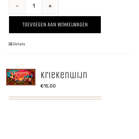
Perzik
'25
TOEVOEGEN AAN WINKELWAGEN
aantal
Details
Kriekenwijn
€
15,00