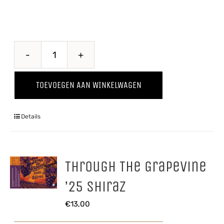
Through
The
TOEVOEGEN AAN WINKELWAGEN
Grapevine
'25
Details
Chardonnay
aantal
Through The Grapevine
’25 Shiraz
€
13,00