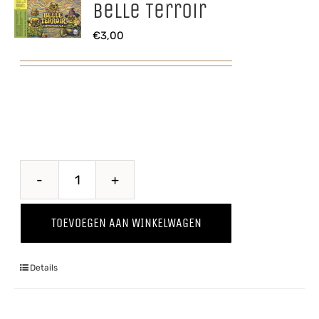
Belle Terroir
€
3,00
Belle
Terroir
TOEVOEGEN AAN WINKELWAGEN
aantal
Details