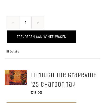
Through
The
TOEVOEGEN AAN WINKELWAGEN
Grapevine
'25
Details
Pinot
Grigio
aantal
Through The Grapevine
’25 Chardonnay
€
13,00