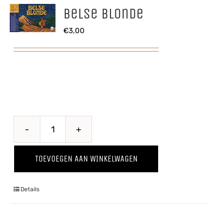
Belse Blonde
€
3,00
Belse
Blonde
TOEVOEGEN AAN WINKELWAGEN
aantal
Details