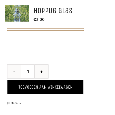
Hoppug Glas
€
3,00
Hoppug
Glas
TOEVOEGEN AAN WINKELWAGEN
aantal
Details