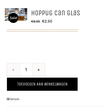
Hoppug Can glas
Sale!
Oorspronkelijke
Huidige
€
2,50
€
5,00
prijs
prijs
was:
is:
€5,00.
€2,50.
Hoppug
Can
TOEVOEGEN AAN WINKELWAGEN
glas
aantal
Details