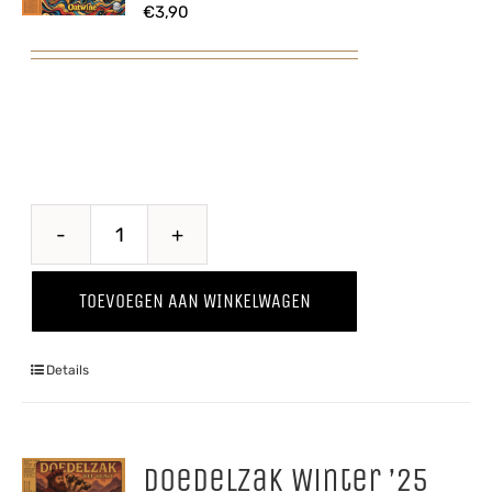
€
3,90
Hiejel
Veul
TOEVOEGEN AAN WINKELWAGEN
Haver
aantal
Details
Doedelzak Winter ’25