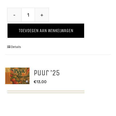
Breaking
Bes
TOEVOEGEN AAN WINKELWAGEN
aantal
Details
Puur ’25
€
13,00