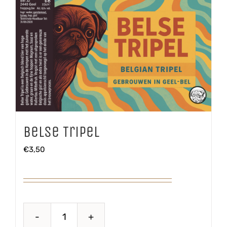
Belse Tripel
€
3,50
Belse