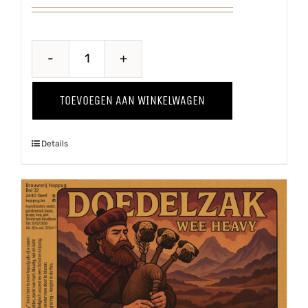
Hiejel
Veul
TOEVOEGEN AAN WINKELWAGEN
Haver
aantal
Details