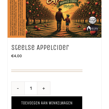
Steelse Appelcider
€
4,00
Steelse
Appelcider
TOEVOEGEN AAN WINKELWAGEN
aantal