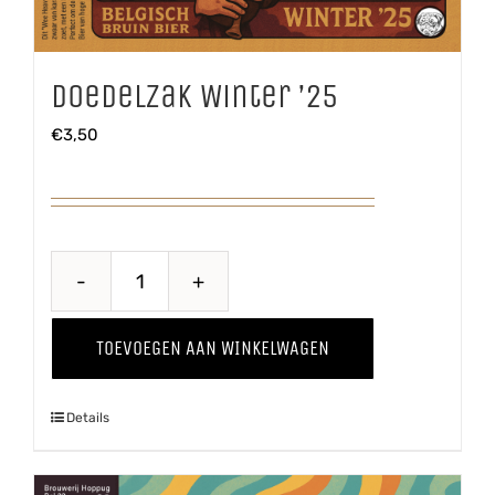
Doedelzak Winter ’25
€
3,50
Doedelzak
Winter
TOEVOEGEN AAN WINKELWAGEN
'25
aantal
Details