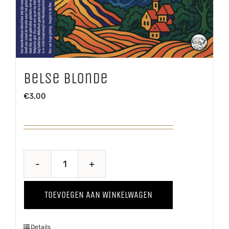
Belse Blonde
€
3,00
Belse
Blonde
TOEVOEGEN AAN WINKELWAGEN
aantal
Details