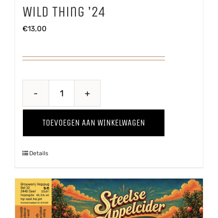
Wild Thing ’24
€
13,00
Wild
Thing
TOEVOEGEN AAN WINKELWAGEN
'24
aantal
Details