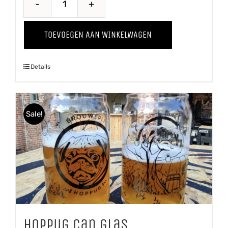
Hoppug
Glas
TOEVOEGEN AAN WINKELWAGEN
aantal
Details
Sale!
Hoppug Can glas