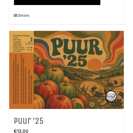
aantal
Details
Puur ’25
€
13,00