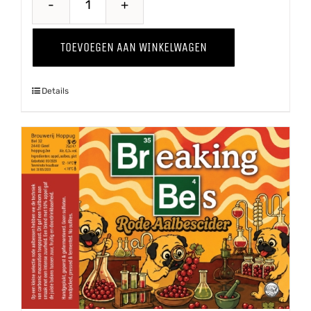
Belse
Tripel
TOEVOEGEN AAN WINKELWAGEN
aantal
Details