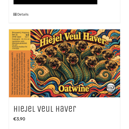
'25
aantal
Details
Hiejel Veul Haver
€
3,90