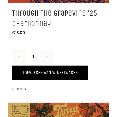
Through The Grapevine ’25
Chardonnay
€
13,00
Through
The
TOEVOEGEN AAN WINKELWAGEN
Grapevine
'25
Details
Chardonnay
aantal