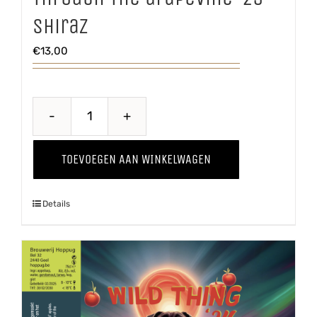
Shiraz
€
13,00
Through
The
TOEVOEGEN AAN WINKELWAGEN
Grapevine
'25
Details
Shiraz
aantal