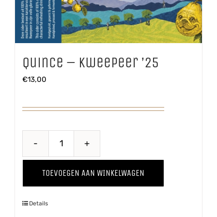
Quince – Kweepeer ’25
€
13,00
Quince
-
TOEVOEGEN AAN WINKELWAGEN
Kweepeer
'25
Details
aantal