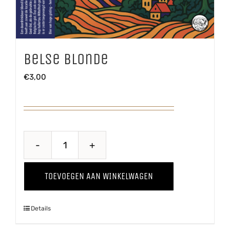
Belse Blonde
€
3,00
Belse
Blonde
TOEVOEGEN AAN WINKELWAGEN
aantal
Details