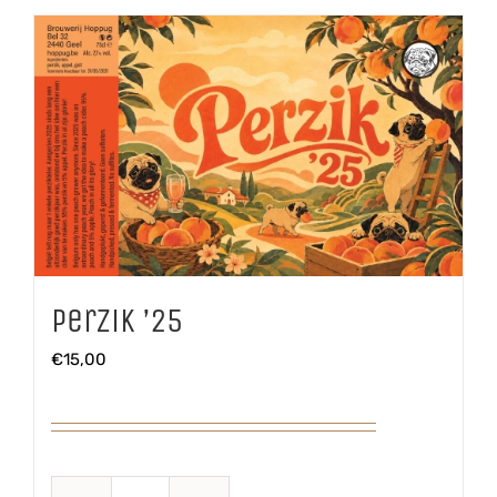
aantal
Perzik ’25
€
15,00