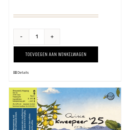
Puur
'25
TOEVOEGEN AAN WINKELWAGEN
aantal
Details