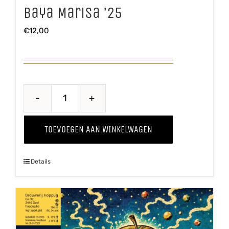
Baya Marisa ’25
€
12,00
Baya
Marisa
TOEVOEGEN AAN WINKELWAGEN
'25
aantal
Details