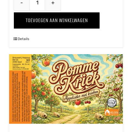
Perzik
'25
TOEVOEGEN AAN WINKELWAGEN
aantal
Details