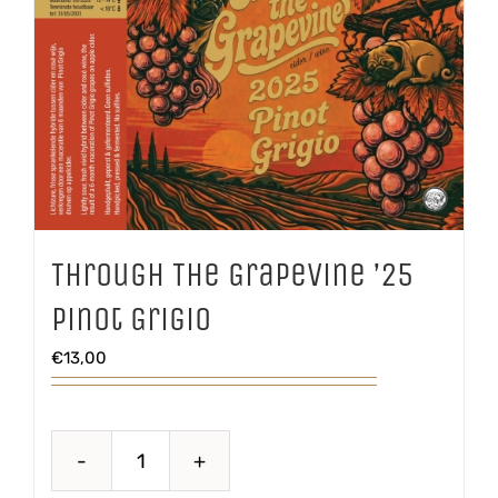
Through The Grapevine ’25
Pinot Grigio
€
13,00
Through