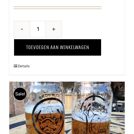
Hiejel
Veul
TOEVOEGEN AAN WINKELWAGEN
Haver
aantal
Details
Sale!