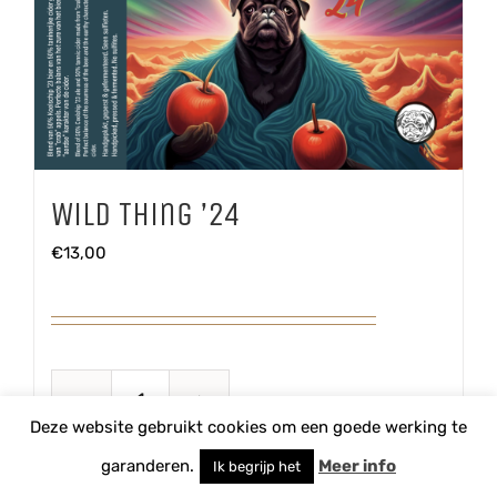
Wild Thing ’24
€
13,00
Wild
Deze website gebruikt cookies om een goede werking te
Thing
TOEVOEGEN AAN WINKELWAGEN
garanderen.
Meer info
Ik begrijp het
'24