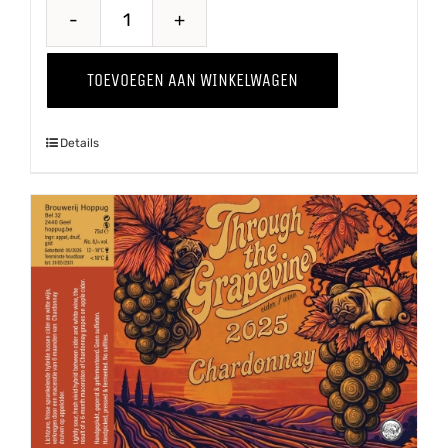
Steelse
Appelcider
TOEVOEGEN AAN WINKELWAGEN
aantal
Details