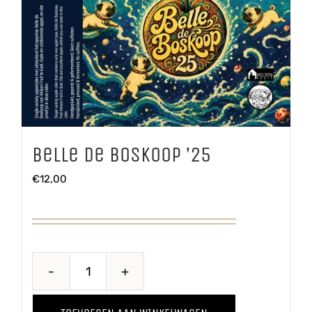
Belle de Boskoop ’25
€
12,00
Belle
de