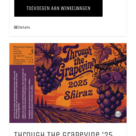
The
TOEVOEGEN AAN WINKELWAGEN
Grapevine
'25
Details
Pinot
Grigio
aantal
Through The Grapevine ’25