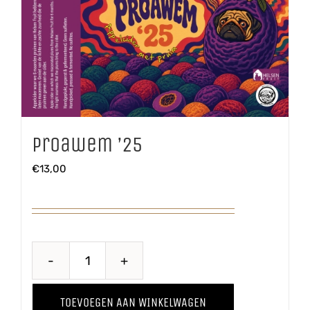
Proawem ’25
€
13,00
Proawem
'25
TOEVOEGEN AAN WINKELWAGEN