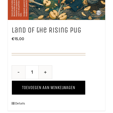
Land of the Rising Pug
€
15,00
Land
of
TOEVOEGEN AAN WINKELWAGEN
the
Rising
Details
Pug