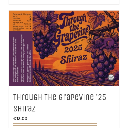
aantal
Through The Grapevine ’25
Shiraz
€
13,00