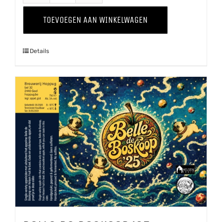
-
TOEVOEGEN AAN WINKELWAGEN
Kweepeer
'25
Details
aantal