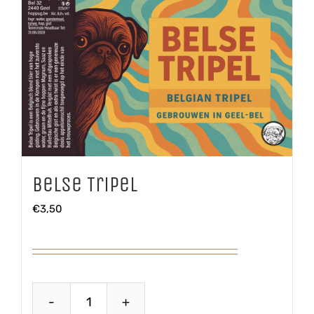
Belse Tripel
€
3,50
Belse