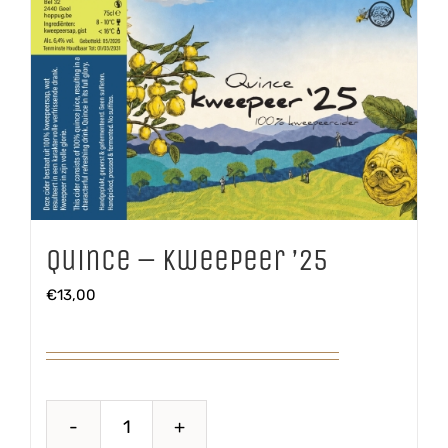
Quince – Kweepeer ’25
€
13,00
Quince