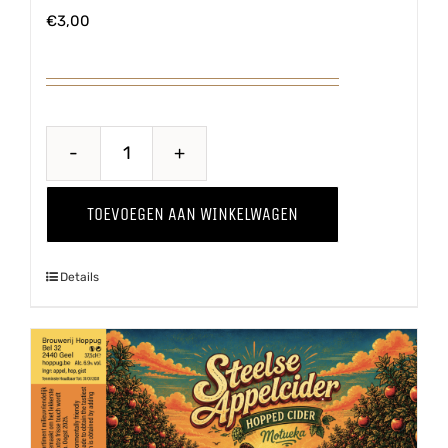
€
3,00
Belse
Blonde
TOEVOEGEN AAN WINKELWAGEN
aantal
Details