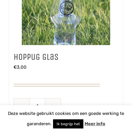
Hoppug Glas
€
3,00
Hoppug
Deze website gebruikt cookies om een goede werking te
Glas
TOEVOEGEN AAN WINKELWAGEN
garanderen.
Meer info
Ik begrijp het
aantal