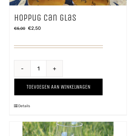
Hoppug Can glas
Oorspronkelijke
Huidige
€
2,50
€
5,00
prijs
prijs
was:
is:
€5,00.
€2,50.
Hoppug
Can
TOEVOEGEN AAN WINKELWAGEN
glas
aantal
Details