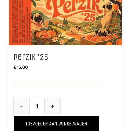
Perzik ’25
€
15,00
Perzik
'25
TOEVOEGEN AAN WINKELWAGEN
aantal