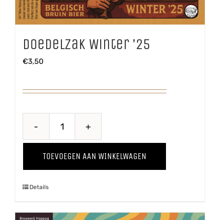
Doedelzak Winter ’25
€
3,50
Doedelzak
Winter
TOEVOEGEN AAN WINKELWAGEN
'25
aantal
Details