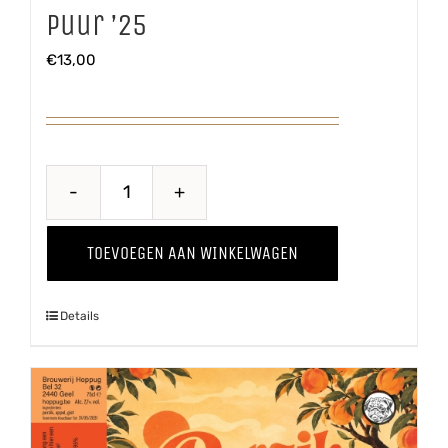
Puur ’25
€
13,00
Puur
'25
TOEVOEGEN AAN WINKELWAGEN
aantal
Details