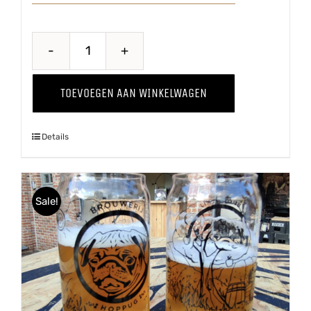
Wild
Thing
TOEVOEGEN AAN WINKELWAGEN
'24
aantal
Details
Sale!