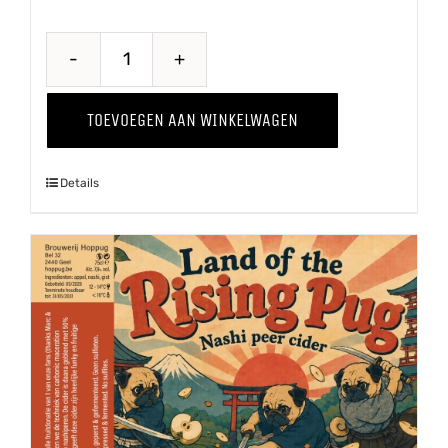
Through
The
TOEVOEGEN AAN WINKELWAGEN
Grapevine
'25
Details
Shiraz
aantal