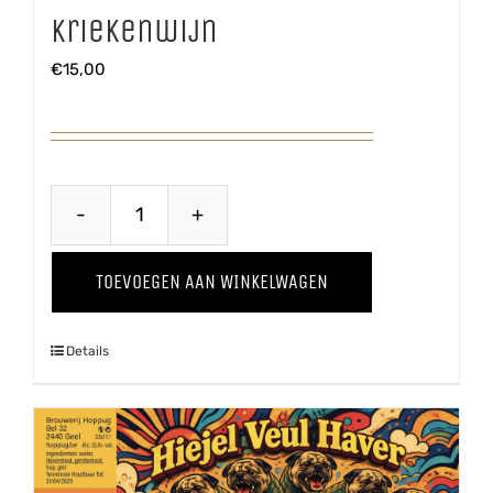
Kriekenwijn
€
15,00
Kriekenwijn
aantal
TOEVOEGEN AAN WINKELWAGEN
Details