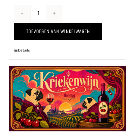
Proawem
'25
TOEVOEGEN AAN WINKELWAGEN
aantal
Details