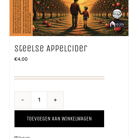
Steelse Appelcider
€
4,00
Steelse
Appelcider
TOEVOEGEN AAN WINKELWAGEN
aantal
Details