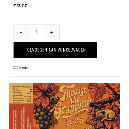
€
13,00
Through
The
TOEVOEGEN AAN WINKELWAGEN
Grapevine
'25
Details
Pinot
Grigio
aantal