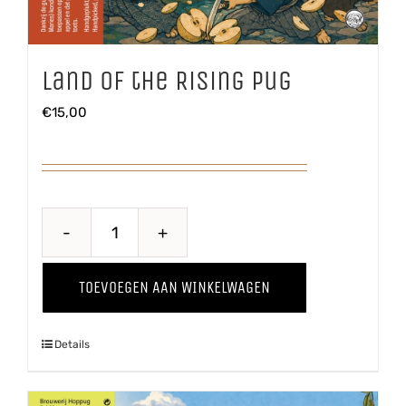
Land of the Rising Pug
€
15,00
Land
of
TOEVOEGEN AAN WINKELWAGEN
the
Rising
Details
Pug
aantal