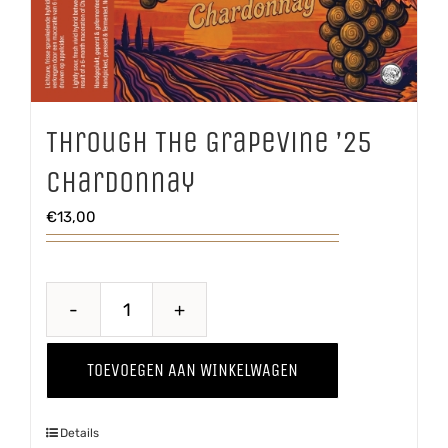
Through The Grapevine ’25
Chardonnay
€
13,00
Through
The
TOEVOEGEN AAN WINKELWAGEN
Grapevine
'25
Details
Chardonnay