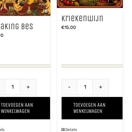
Kriekenwijn
aking Bes
€
15,00
00
Breaking
Kriekenwijn
Bes
aantal
TOEVOEGEN AAN
TOEVOEGEN AAN
aantal
WINKELWAGEN
WINKELWAGEN
ils
Details