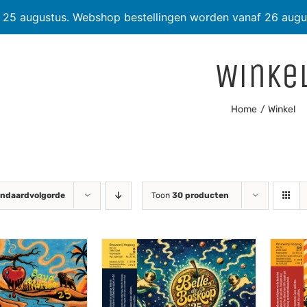
t 25 augustus. Webshop bestellingen worden vanaf 26 augu
Winke
Home
Winkel
ndaardvolgorde
Toon
30 producten