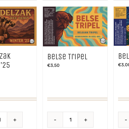
zak
Be
Belse Tripel
’25
€
3,0
€
3,50
Doedelzak
Belse