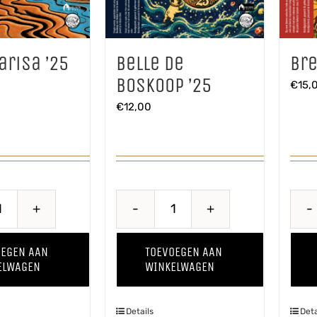
arisa ’25
Belle de
Bre
Boskoop ’25
€
15,
€
12,00
Baya
Belle
Marisa
de
OEGEN AAN
TOEVOEGEN AAN
'25
Boskoop
ELWAGEN
WINKELWAGEN
aantal
'25
aantal
Details
Deta