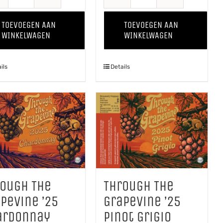
Pomme
Proawem
Kriek
'25
TOEVOEGEN AAN
TOEVOEGEN AAN
aantal
aantal
WINKELWAGEN
WINKELWAGEN
ils
Details
rough The
Through The
pevine ’25
Grapevine ’25
ardonnay
Pinot Grigio