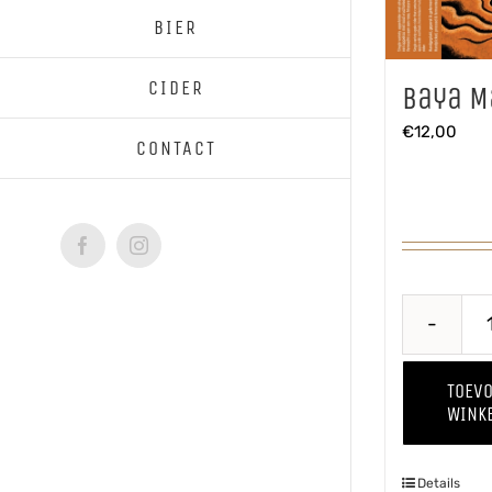
BIER
CIDER
Baya M
€
12,00
CONTACT
Facebook
Instagram
TOEV
WINK
Details