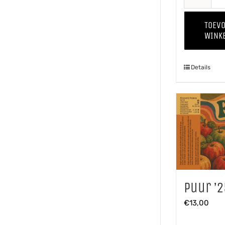
TOEV
WINK
Details
Puur ’2
€
13,00