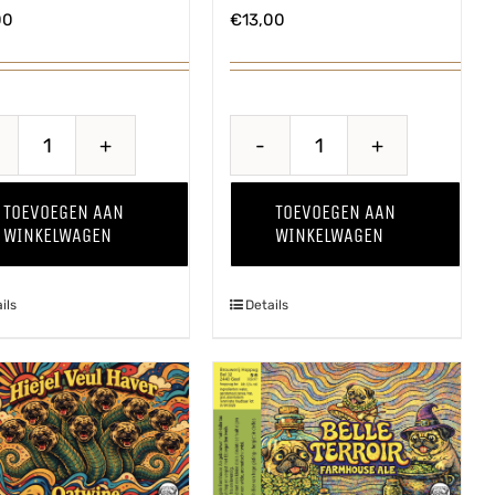
00
€
13,00
Through
Through
The
The
TOEVOEGEN AAN
TOEVOEGEN AAN
Grapevine
Grapevine
WINKELWAGEN
WINKELWAGEN
'25
'25
Chardonnay
Pinot
ils
Details
aantal
Grigio
aantal