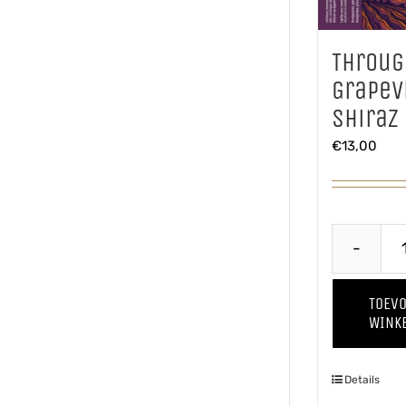
Throug
Grapev
Shiraz
€
13,00
TOEV
WINK
Details