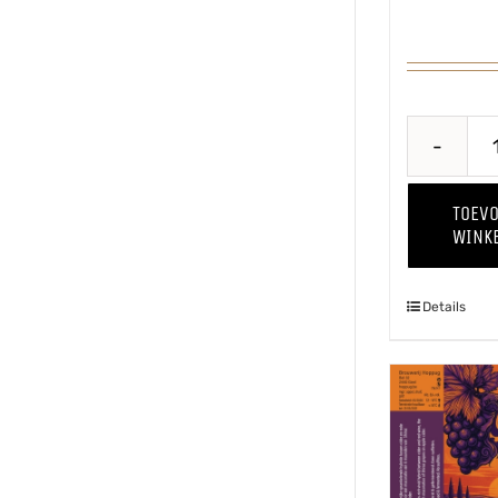
TOEV
WINK
Details