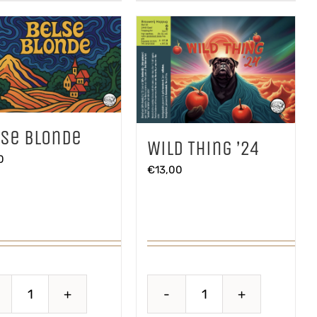
lse Blonde
Wild Thing ’24
0
€
13,00
Belse
Wild