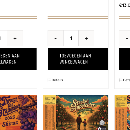
€
13,
Puur
Quince
'25
-
OEGEN AAN
TOEVOEGEN AAN
aantal
Kweepeer
ELWAGEN
WINKELWAGEN
'25
aantal
Details
Deta