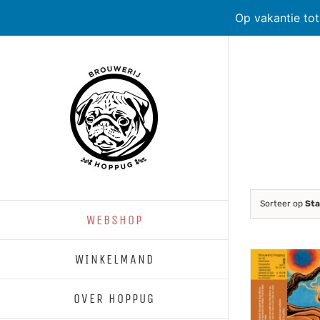
Op vakantie to
Skip
to
content
Sorteer op
Sta
WEBSHOP
WINKELMAND
OVER HOPPUG