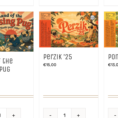
Perzik ’25
Po
f the
€
15,00
€
13,
 Pug