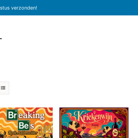
stus verzonden!
l