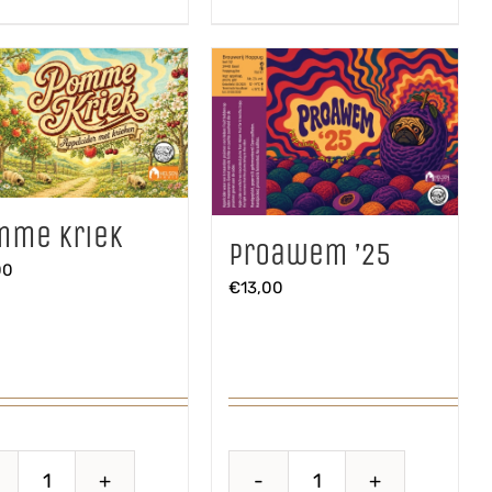
mme Kriek
Proawem ’25
00
€
13,00