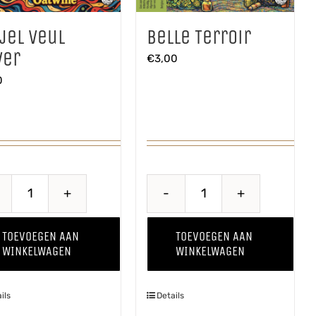
jel Veul
Belle Terroir
ver
€
3,00
0
Hiejel
Belle
Veul
Terroir
TOEVOEGEN AAN
TOEVOEGEN AAN
Haver
aantal
WINKELWAGEN
WINKELWAGEN
aantal
ils
Details