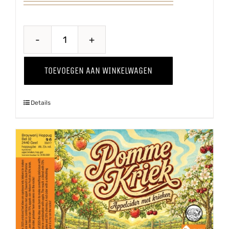
Puur
'25
TOEVOEGEN AAN WINKELWAGEN
aantal
Details