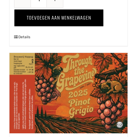
Proawem
'25
TOEVOEGEN AAN WINKELWAGEN
aantal
Details