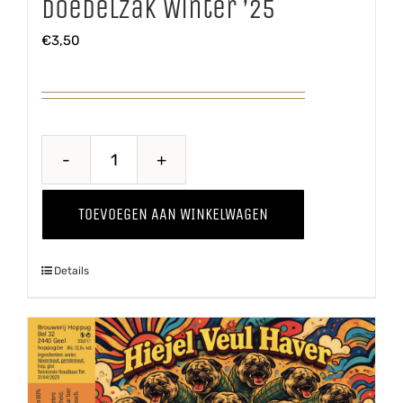
Doedelzak Winter ’25
€
3,50
Doedelzak
Winter
TOEVOEGEN AAN WINKELWAGEN
'25
aantal
Details