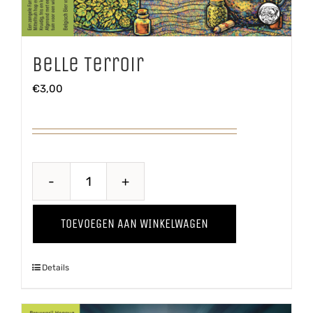
Belle Terroir
€
3,00
Belle
Terroir
TOEVOEGEN AAN WINKELWAGEN
aantal
Details