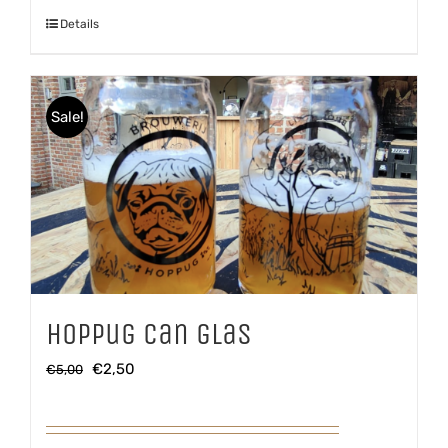
aantal
Details
Sale!
Hoppug Can glas
Oorspronkelijke
Huidige
€
2,50
€
5,00
prijs
prijs
was:
is: