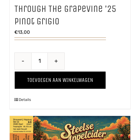
Through The Grapevine ’25
Pinot Grigio
€
13,00
Through
The
TOEVOEGEN AAN WINKELWAGEN
Grapevine
'25
Details
Pinot
Grigio
aantal