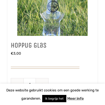
Hoppug Glas
€
3,00
Hoppug
Deze website gebruikt cookies om een goede werking te
Glas
TOEVOEGEN AAN WINKELWAGEN
garanderen.
Meer info
Ik begrijp het
aantal