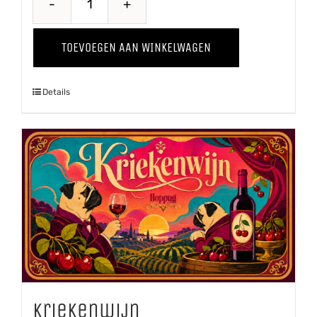
Through
The
TOEVOEGEN AAN WINKELWAGEN
Grapevine
'25
Details
Chardonnay
aantal
Kriekenwijn