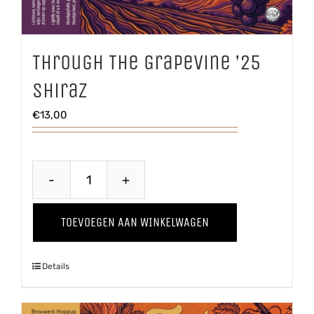
Through The Grapevine ’25
Shiraz
€
13,00
Through
The
TOEVOEGEN AAN WINKELWAGEN
Grapevine
'25
Details
Shiraz
aantal