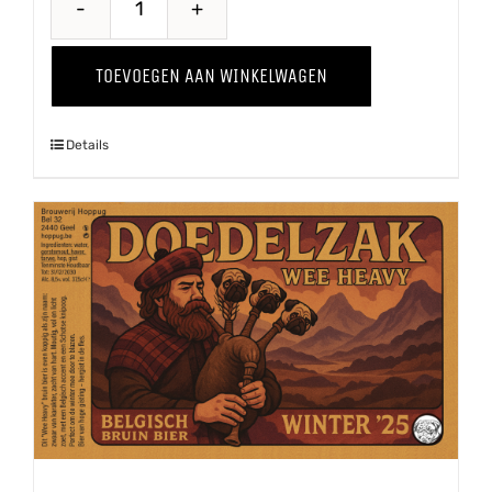
Wild
Thing
TOEVOEGEN AAN WINKELWAGEN
'24
aantal
Details