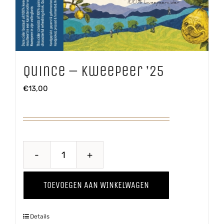
Quince – Kweepeer ’25
€
13,00
Quince
-
TOEVOEGEN AAN WINKELWAGEN
Kweepeer
'25
Details
aantal