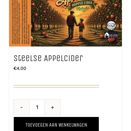
Steelse Appelcider
€
4,00
Steelse
Appelcider
TOEVOEGEN AAN WINKELWAGEN
aantal