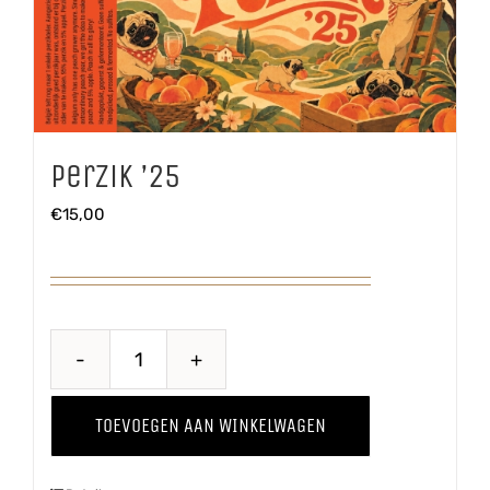
Perzik ’25
€
15,00
Perzik
'25
TOEVOEGEN AAN WINKELWAGEN
aantal