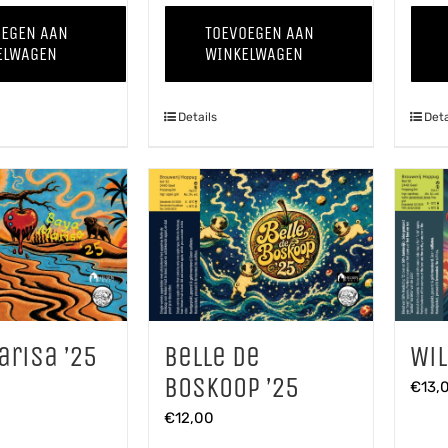
Tripel
Winter
OEGEN AAN
TOEVOEGEN AAN
aantal
'25
ELWAGEN
WINKELWAGEN
aantal
Details
Deta
Wil
arisa ’25
Belle de
Boskoop ’25
€
13,
€
12,00