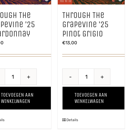
rough The
Through The
pevine ’25
Grapevine ’25
ardonnay
Pinot Grigio
00
€
13,00
Through
Through
The
The
TOEVOEGEN AAN
TOEVOEGEN AAN
Grapevine
Grapevine
WINKELWAGEN
WINKELWAGEN
'25
'25
Chardonnay
Pinot
ils
Details
aantal
Grigio