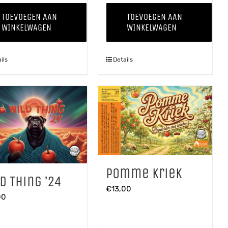
Veul
Appelcider
TOEVOEGEN AAN
TOEVOEGEN AAN
Haver
aantal
WINKELWAGEN
WINKELWAGEN
aantal
ils
Details
Pomme Kriek
d Thing ’24
€
13,00
00