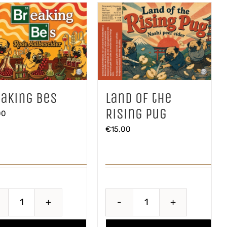
aantal
aking Bes
Land of the
Rising Pug
00
€
15,00
Breaking
Land
Bes
of