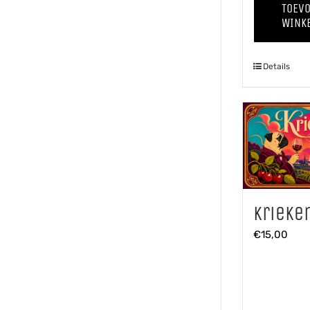
TOEV
WINK
Details
Krieke
€
15,00