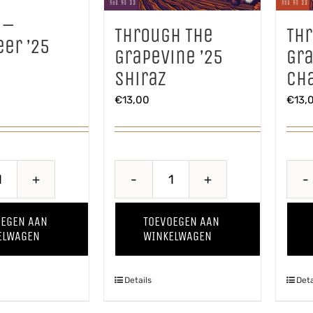
 –
Through The
Th
er ’25
Grapevine ’25
Gra
Shiraz
Ch
€
13,00
€
13,
Quince
Through
-
The
OEGEN AAN
TOEVOEGEN AAN
Kweepeer
Grapevine
ELWAGEN
WINKELWAGEN
'25
'25
aantal
Shiraz
Details
Deta
aantal