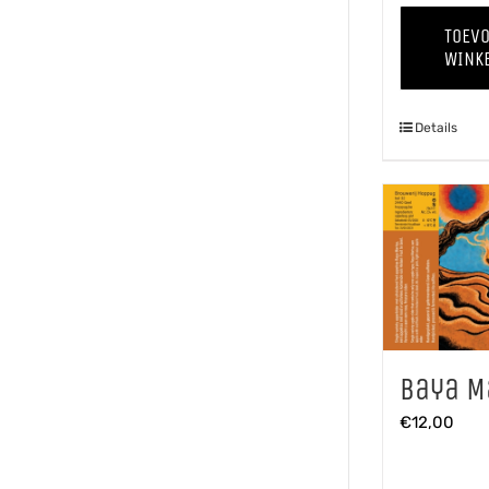
TOEV
WINK
Details
Baya M
€
12,00