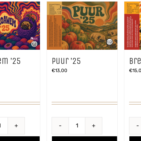
m ’25
Puur ’25
Bre
€
13,00
€
15,
Proawem
Puur
'25
'25