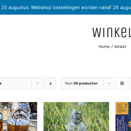
t 25 augustus. Webshop bestellingen worden vanaf 26 augu
Winke
Home
Winkel
js
Toon
30 producten