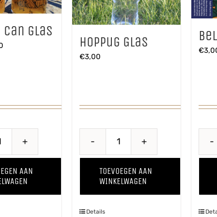
 Can glas
Be
Hoppug Glas
ronkelijke
Huidige
0
€
3,0
€
3,00
prijs
is:
0.
€2,50.
Hoppug
Hoppug
Can
Glas
OEGEN AAN
TOEVOEGEN AAN
glas
aantal
ELWAGEN
WINKELWAGEN
aantal
Details
Deta