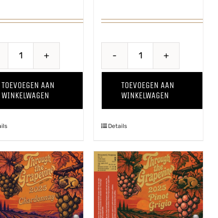
Wild
Pomme
Thing
Kriek
TOEVOEGEN AAN
TOEVOEGEN AAN
'24
aantal
WINKELWAGEN
WINKELWAGEN
aantal
ils
Details