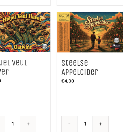
jel Veul
Steelse
ver
Appelcider
0
€
4,00
Hiejel
Steelse