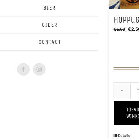
BIER
Hoppug
CIDER
Oorsp
€
2,5
€
5,00
prijs
CONTACT
was:
€5,0
Facebook
Instagram
TOEV
WINK
Details