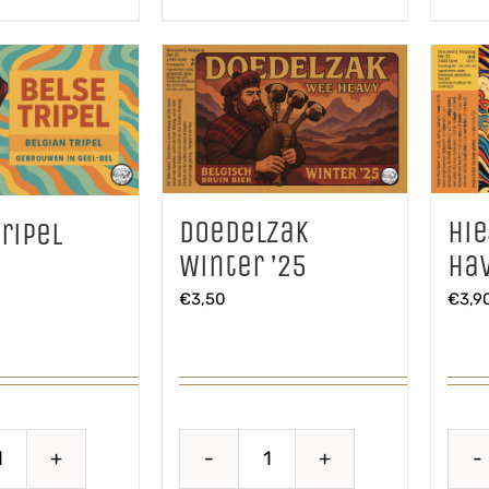
Doedelzak
Hie
ripel
Winter ’25
Ha
€
3,50
€
3,9
Belse
Doedelzak