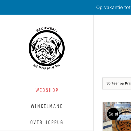
Op vakantie to
Skip
to
content
Sorteer op
Pri
WEBSHOP
WINKELMAND
Sale!
OVER HOPPUG