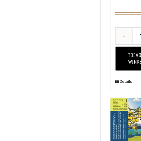
TOEV
WINK
Details