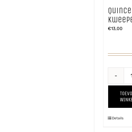
Quince
Kweepe
€
13,00
TOEV
WINK
Details