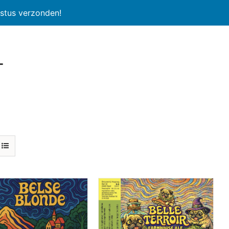
stus verzonden!
l