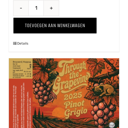
Through
The
TOEVOEGEN AAN WINKELWAGEN
Grapevine
'25
Details
Shiraz
aantal