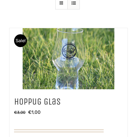
Sale!
Hoppug Glas
Oorspronkelijke
Huidige
€
1,00
€
3,00
prijs
prijs
was:
is: