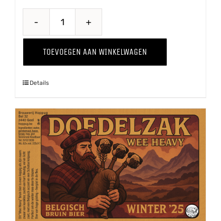
Belse
Tripel
TOEVOEGEN AAN WINKELWAGEN
aantal
Details