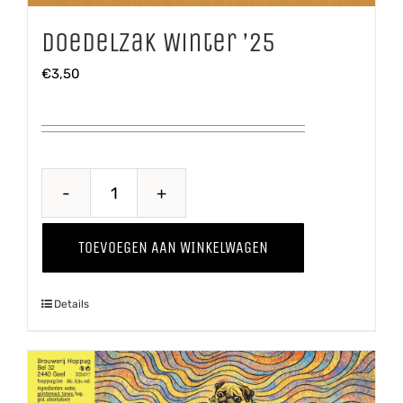
Doedelzak Winter ’25
€
3,50
Doedelzak
Winter
TOEVOEGEN AAN WINKELWAGEN
'25
aantal
Details