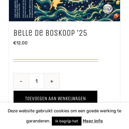
Belle de Boskoop ’25
€
12,00
Belle
de
TOEVOEGEN AAN WINKELWAGEN
Boskoop
Deze website gebruikt cookies om een goede werking te
'25
Details
aantal
garanderen.
Meer info
Ik begrijp het