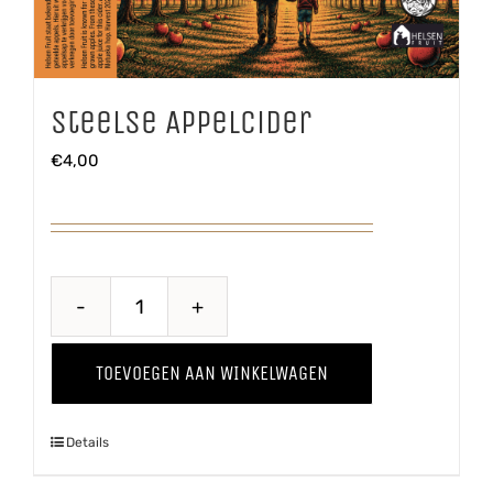
Steelse Appelcider
€
4,00
Steelse
Appelcider
TOEVOEGEN AAN WINKELWAGEN
aantal
Details