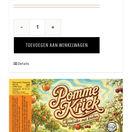
Proawem
'25
TOEVOEGEN AAN WINKELWAGEN
aantal
Details