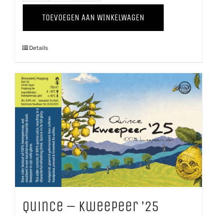
The
TOEVOEGEN AAN WINKELWAGEN
Grapevine
'25
Details
Chardonnay
aantal
Quince – Kweepeer ’25