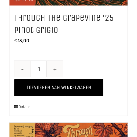
Through The Grapevine ’25
Pinot Grigio
€
13,00
Through
The
TOEVOEGEN AAN WINKELWAGEN
Grapevine
'25
Details
Pinot
Grigio
aantal