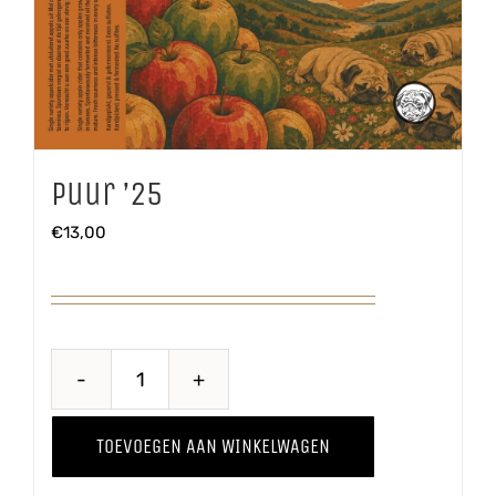
Puur ’25
€
13,00
Puur
'25
TOEVOEGEN AAN WINKELWAGEN
aantal