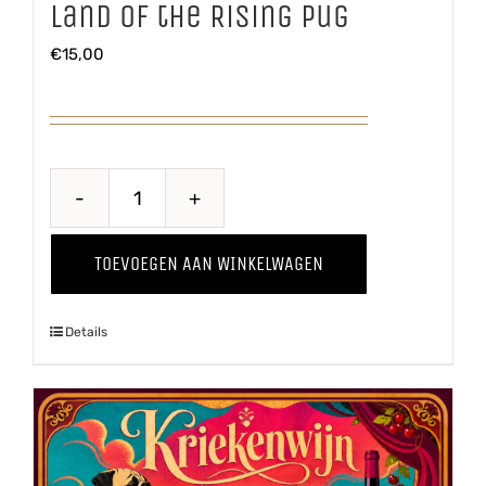
Land of the Rising Pug
€
15,00
Land
of
TOEVOEGEN AAN WINKELWAGEN
the
Rising
Details
Pug
aantal