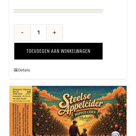
Hiejel
Veul
TOEVOEGEN AAN WINKELWAGEN
Haver
aantal
Details