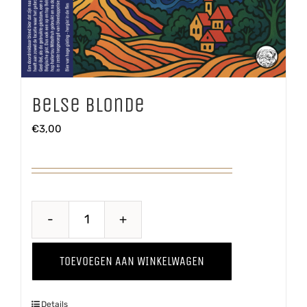
Belse Blonde
€
3,00
Belse
Blonde
TOEVOEGEN AAN WINKELWAGEN
aantal
Details