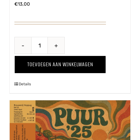
€
13,00
Quince
-
TOEVOEGEN AAN WINKELWAGEN
Kweepeer
'25
Details
aantal