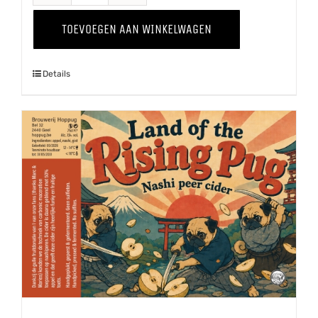
The
TOEVOEGEN AAN WINKELWAGEN
Grapevine
'25
Details
Shiraz
aantal