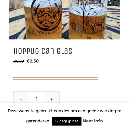
Hoppug Can glas
Oorspronkelijke
Huidige
€
2,50
€
5,00
prijs
prijs
was:
is:
€5,00.
€2,50.
Hoppug
Deze website gebruikt cookies om een goede werking te
Can
TOEVOEGEN AAN WINKELWAGEN
glas
garanderen.
Meer info
Ik begrijp het
aantal