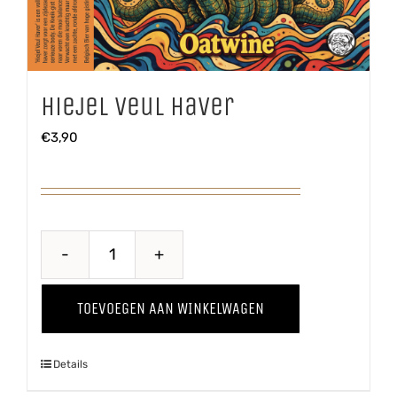
Hiejel Veul Haver
€
3,90
Hiejel
Veul
TOEVOEGEN AAN WINKELWAGEN
Haver
aantal
Details