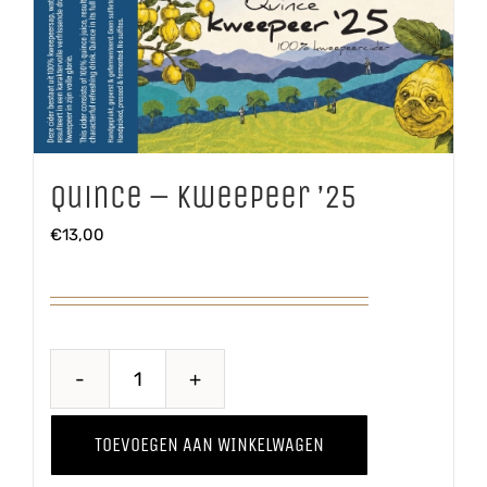
Quince – Kweepeer ’25
€
13,00
Quince
-
TOEVOEGEN AAN WINKELWAGEN
Kweepeer