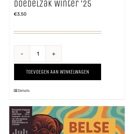
Doedelzak Winter ’25
€
3,50
Doedelzak
Winter
TOEVOEGEN AAN WINKELWAGEN
'25
aantal
Details