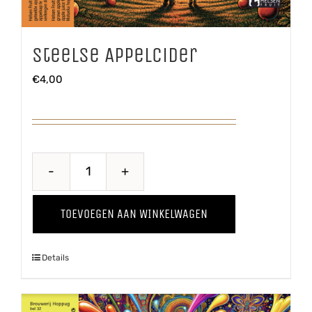
Steelse Appelcider
€
4,00
Steelse
Appelcider
TOEVOEGEN AAN WINKELWAGEN
aantal
Details