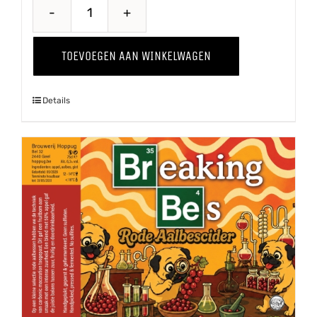
Baya
Marisa
TOEVOEGEN AAN WINKELWAGEN
'25
aantal
Details