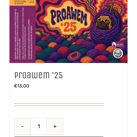
Proawem ’25
€
13,00
Proawem