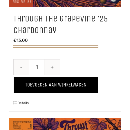
Through The Grapevine ’25
Chardonnay
€
13,00
Through
The
TOEVOEGEN AAN WINKELWAGEN
Grapevine
'25
Details
Chardonnay
aantal