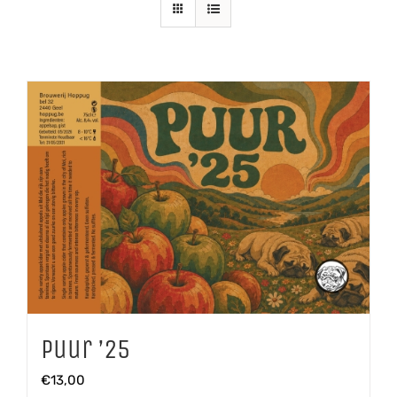
Puur ’25
€
13,00