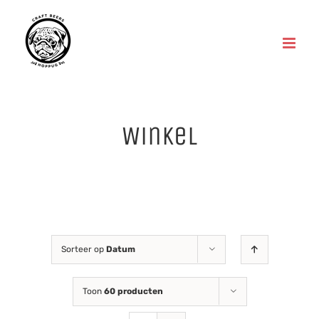
Skip
to
content
Winkel
Sorteer op
Datum
Toon
60 producten