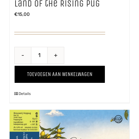
Land of the Rising Pug
€
15,00
Land
of
TOEVOEGEN AAN WINKELWAGEN
the
Rising
Details
Pug
aantal