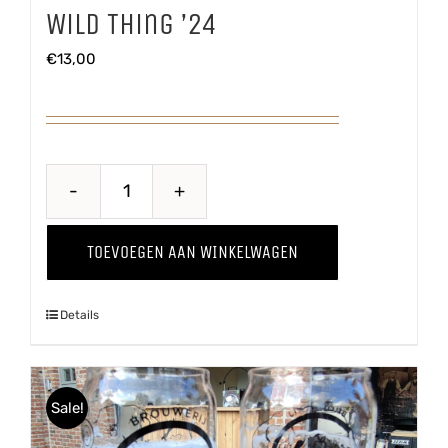
Wild Thing ’24
€
13,00
Wild
Thing
TOEVOEGEN AAN WINKELWAGEN
'24
aantal
Details
Sale!