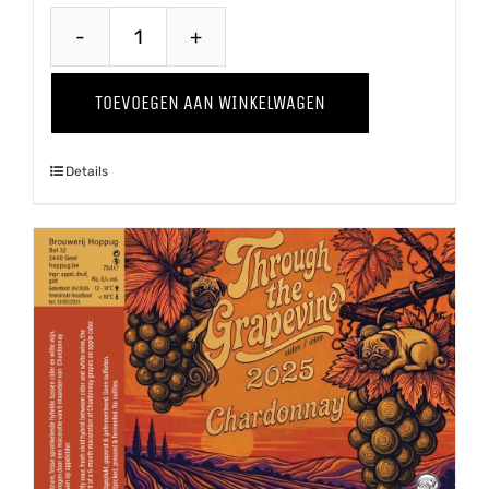
Through
The
TOEVOEGEN AAN WINKELWAGEN
Grapevine
'25
Details
Pinot
Grigio
aantal