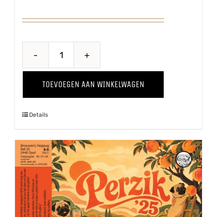
Puur
'25
TOEVOEGEN AAN WINKELWAGEN
aantal
Details