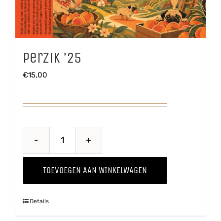
Perzik ’25
€
15,00
Perzik
'25
TOEVOEGEN AAN WINKELWAGEN
aantal
Details