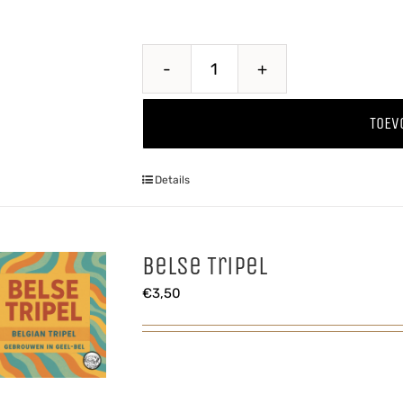
Belse
Blonde
TOEV
aantal
Details
Belse Tripel
€
3,50