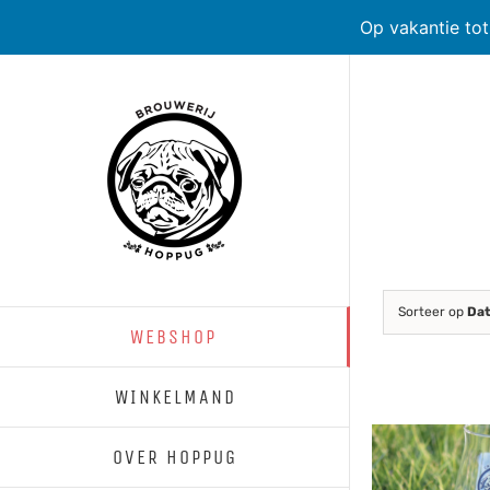
Op vakantie to
Skip
to
content
Sorteer op
Da
WEBSHOP
WINKELMAND
OVER HOPPUG