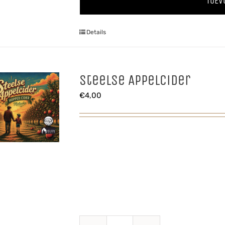
TOEV
'24
aantal
Details
Steelse Appelcider
€
4,00