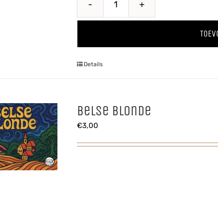
Steelse
Appelcider
TOEV
aantal
Details
Belse Blonde
€
3,00