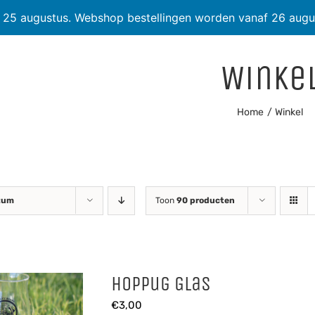
t 25 augustus. Webshop bestellingen worden vanaf 26 augu
Winke
Home
Winkel
tum
Toon
90 producten
Hoppug Glas
€
3,00