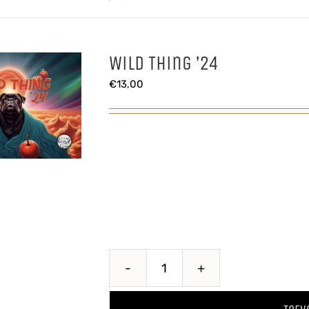
Wild Thing ’24
€
13,00
Wild
Thing