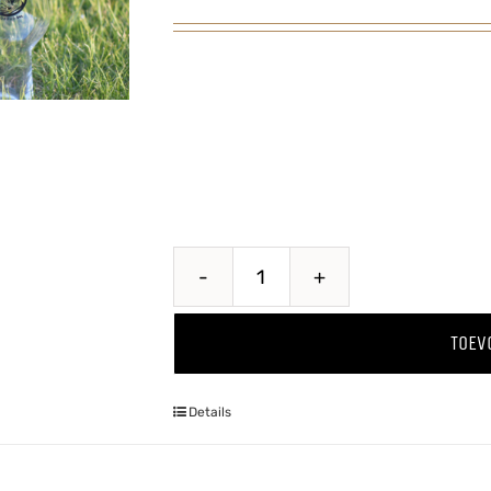
Hoppug
Glas
TOEV
aantal
Details