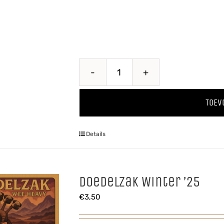
Belse
Tripel
TOEV
aantal
Details
Doedelzak Winter ’25
€
3,50