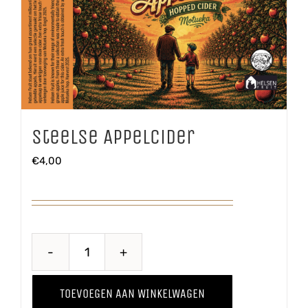
Steelse Appelcider
€
4,00
Steelse
Appelcider
TOEVOEGEN AAN WINKELWAGEN
aantal