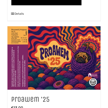
aantal
Details
Proawem ’25
€
13,00