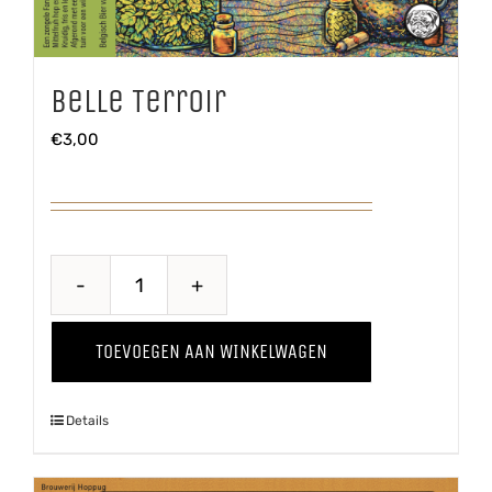
Belle Terroir
€
3,00
Belle
Terroir
TOEVOEGEN AAN WINKELWAGEN
aantal
Details