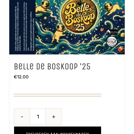
Belle de Boskoop ’25
€
12,00
Belle
de