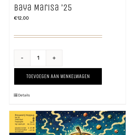
Baya Marisa ’25
€
12,00
Baya
Marisa
TOEVOEGEN AAN WINKELWAGEN
'25
aantal
Details