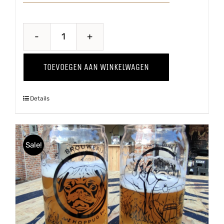
Wild
Thing
TOEVOEGEN AAN WINKELWAGEN
'24
aantal
Details
Sale!