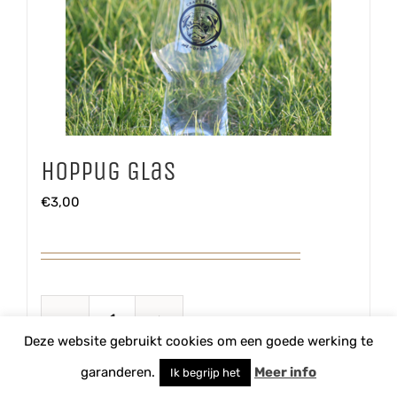
Hoppug Glas
€
3,00
Hoppug
Deze website gebruikt cookies om een goede werking te
Glas
TOEVOEGEN AAN WINKELWAGEN
garanderen.
Meer info
Ik begrijp het
aantal