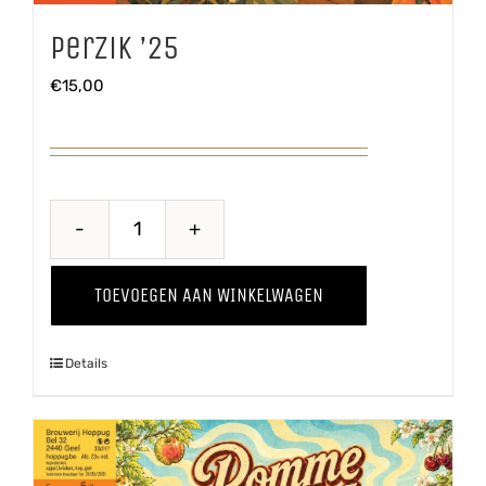
Perzik ’25
€
15,00
Perzik
'25
TOEVOEGEN AAN WINKELWAGEN
aantal
Details