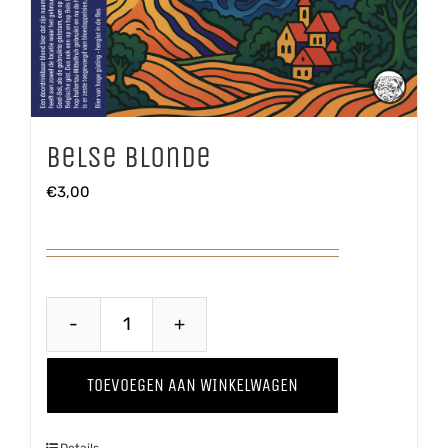
Belse Blonde
€
3,00
Belse
Blonde
TOEVOEGEN AAN WINKELWAGEN
aantal
Details