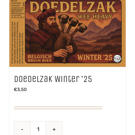
Doedelzak Winter ’25
€
3,50
Doedelzak