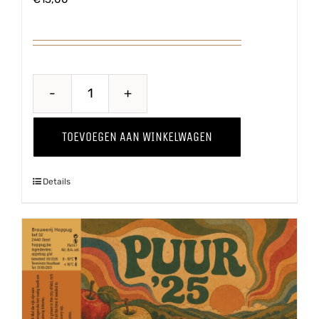
Proawem
'25
TOEVOEGEN AAN WINKELWAGEN
aantal
Details