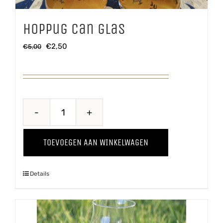
Hoppug Can glas
Oorspronkelijke
Huidige
€
2,50
€
5,00
prijs
prijs
was:
is:
€5,00.
€2,50.
Hoppug
Can
TOEVOEGEN AAN WINKELWAGEN
glas
aantal
Details