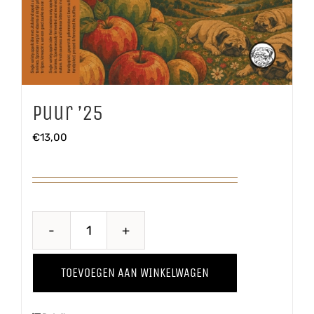
Puur ’25
€
13,00
Puur
'25
TOEVOEGEN AAN WINKELWAGEN
aantal