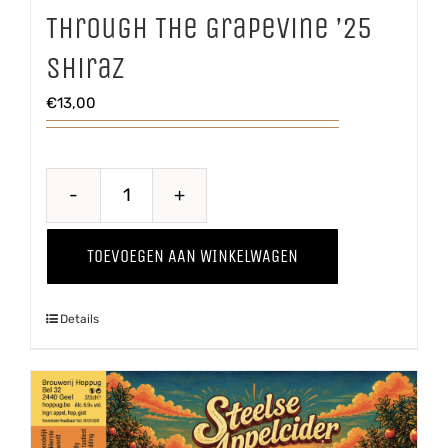
Through The Grapevine ’25
Shiraz
€
13,00
Through
The
TOEVOEGEN AAN WINKELWAGEN
Grapevine
'25
Details
Shiraz
aantal