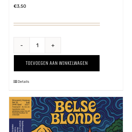
€
3,50
Belse
Tripel
TOEVOEGEN AAN WINKELWAGEN
aantal
Details