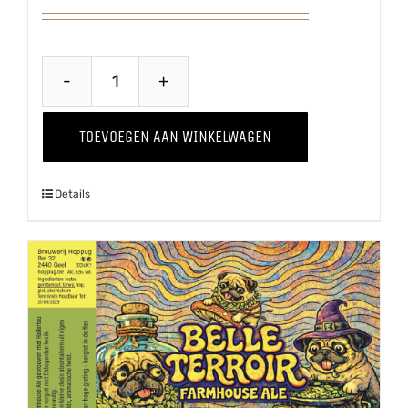
Hiejel
Veul
TOEVOEGEN AAN WINKELWAGEN
Haver
aantal
Details