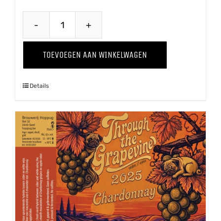
Quince
-
TOEVOEGEN AAN WINKELWAGEN
Kweepeer
'25
Details
aantal