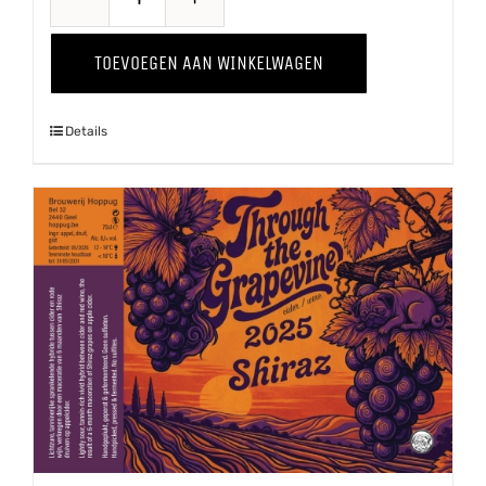
Through
The
TOEVOEGEN AAN WINKELWAGEN
Grapevine
'25
Details
Pinot
Grigio
aantal