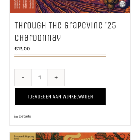
Through The Grapevine ’25
Chardonnay
€
13,00
Through
The
TOEVOEGEN AAN WINKELWAGEN
Grapevine
'25
Details
Chardonnay
aantal