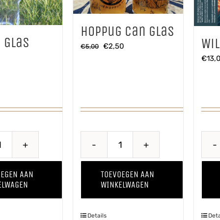
Hoppug Can glas
 Glas
Wil
Oorspronkelijke
Huidige
€
2,50
€
5,00
€
13,
prijs
prijs
was:
is:
€5,00.
€2,50.
Hoppug
Hoppug
Glas
Can
OEGEN AAN
TOEVOEGEN AAN
aantal
glas
ELWAGEN
WINKELWAGEN
aantal
Details
Deta