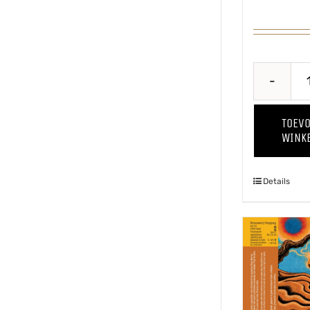
TOEV
WINK
Details