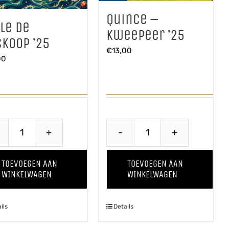
Quince –
le de
Kweepeer ’25
koop ’25
€
13,00
00
Belle
Quince
de
-
TOEVOEGEN AAN
TOEVOEGEN AAN
Boskoop
Kweepeer
WINKELWAGEN
WINKELWAGEN
'25
'25
aantal
aantal
ils
Details