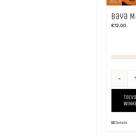
Baya M
€
12,00
TOEV
WINK
Details