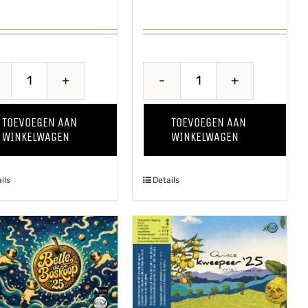
Proawem
Breaking
'25
Bes
TOEVOEGEN AAN
TOEVOEGEN AAN
aantal
aantal
WINKELWAGEN
WINKELWAGEN
ils
Details