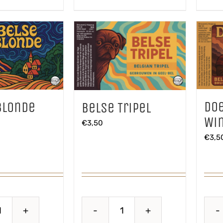
Do
Blonde
Belse Tripel
Win
€
3,50
€
3,5
Belse
Belse