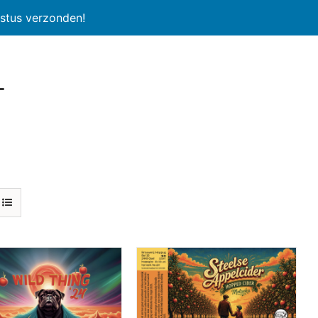
stus verzonden!
l