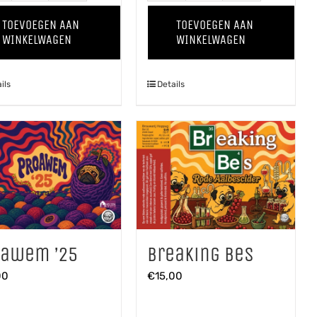
Winter
Terroir
TOEVOEGEN AAN
TOEVOEGEN AAN
'25
aantal
WINKELWAGEN
WINKELWAGEN
aantal
ils
Details
oawem ’25
Breaking Bes
00
€
15,00