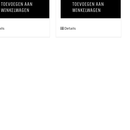
TOEVOEGEN AAN
TOEVOEGEN AAN
Grapevine
Grapevine
WINKELWAGEN
WINKELWAGEN
'25
'25
Chardonnay
Pinot
ils
Details
aantal
Grigio
aantal