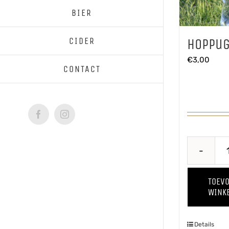
BIER
CIDER
Hoppug
€
3,00
CONTACT
Facebook
Instagram
TOEV
WINK
Details