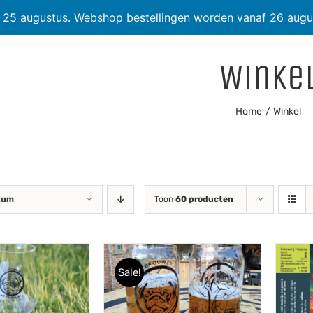
t 25 augustus. Webshop bestellingen worden vanaf 26 augu
Winke
Home
Winkel
tum
Toon
60 producten
Sale!