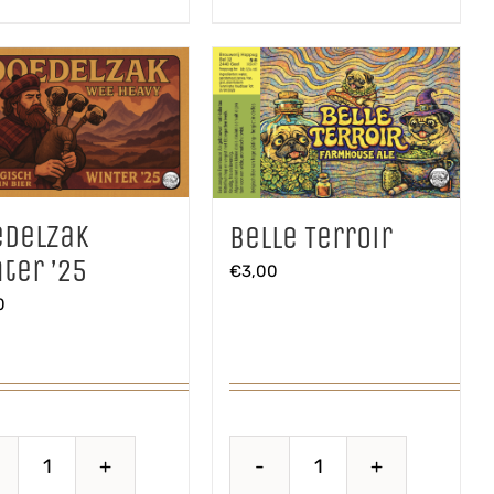
edelzak
Belle Terroir
ter ’25
€
3,00
0
Doedelzak
Belle