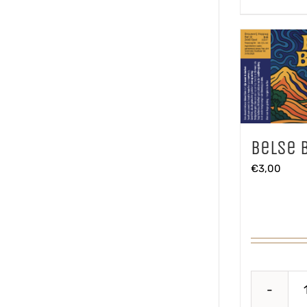
Belse 
€
3,00