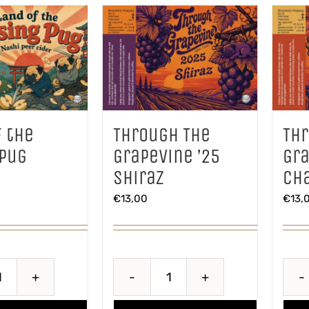
f the
Through The
Th
 Pug
Grapevine ’25
Gra
Shiraz
Ch
€
13,00
€
13,
Land
Through
of
The