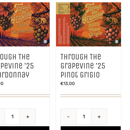
rough The
Through The
pevine ’25
Grapevine ’25
ardonnay
Pinot Grigio
00
€
13,00
Through
Through
The
The