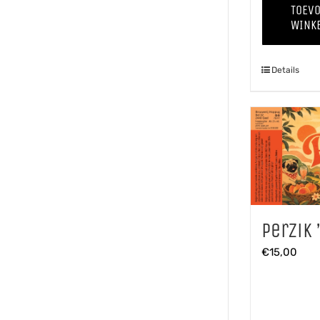
TOEV
WINK
Details
Perzik 
€
15,00