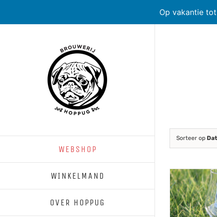
Op vakantie to
Skip
to
content
Sorteer op
Da
WEBSHOP
WINKELMAND
OVER HOPPUG