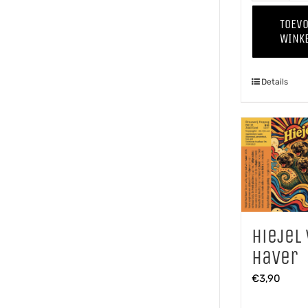
TOEV
WINK
Details
Hiejel
Haver
€
3,90