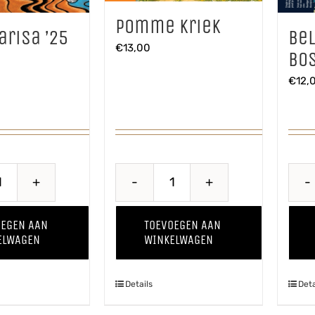
Pomme Kriek
arisa ’25
Bel
€
13,00
Bos
€
12,
Baya
Pomme
Marisa
Kriek
OEGEN AAN
TOEVOEGEN AAN
'25
aantal
ELWAGEN
WINKELWAGEN
aantal
Details
Deta