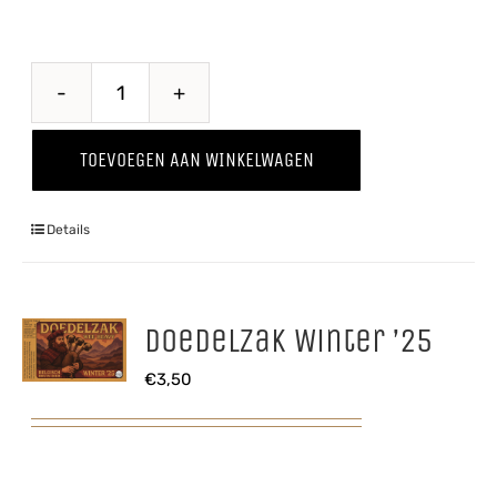
Breaking
Bes
TOEVOEGEN AAN WINKELWAGEN
aantal
Details
Doedelzak Winter ’25
€
3,50