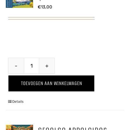
€
13,00
Quince
-
TOEVOEGEN AAN WINKELWAGEN
Kweepeer
'25
Details
aantal