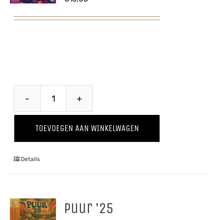
Proawem
'25
TOEVOEGEN AAN WINKELWAGEN
aantal
Details
Puur ’25