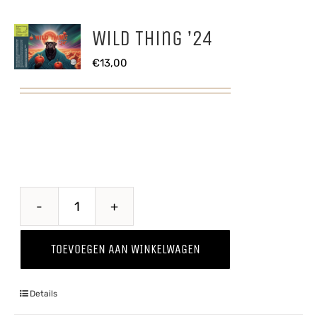
Wild Thing ’24
€
13,00
Wild
Thing
TOEVOEGEN AAN WINKELWAGEN
'24
aantal
Details