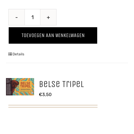
Belse
Blonde
TOEVOEGEN AAN WINKELWAGEN
aantal
Details
Belse Tripel
€
3,50