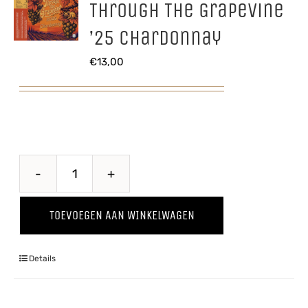
Through The Grapevine
’25 Chardonnay
€
13,00
Through
The
TOEVOEGEN AAN WINKELWAGEN
Grapevine
'25
Details
Chardonnay
aantal