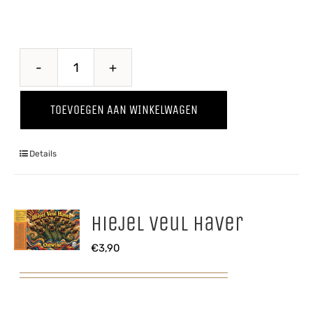
Doedelzak
Winter
TOEVOEGEN AAN WINKELWAGEN
'25
aantal
Details
Hiejel Veul Haver
€
3,90