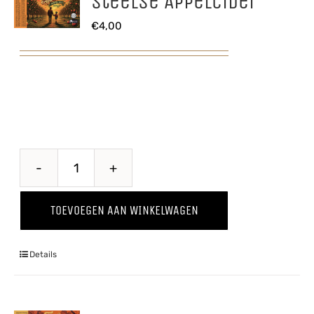
Steelse Appelcider
€
4,00
Steelse
Appelcider
TOEVOEGEN AAN WINKELWAGEN
aantal
Details