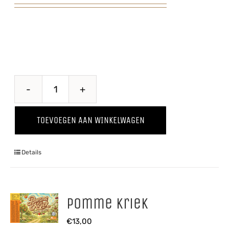
Perzik
'25
TOEVOEGEN AAN WINKELWAGEN
aantal
Details
Pomme Kriek
€
13,00