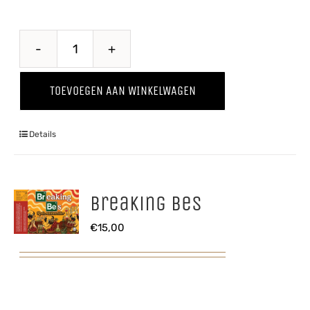
Belse
Tripel
TOEVOEGEN AAN WINKELWAGEN
aantal
Details
Breaking Bes
€
15,00