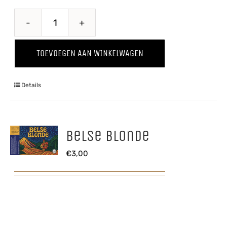
Belle
Terroir
TOEVOEGEN AAN WINKELWAGEN
aantal
Details
Belse Blonde
€
3,00