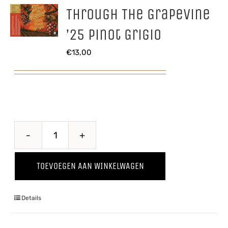
Through The Grapevine
’25 Pinot Grigio
€
13,00
Through
The
TOEVOEGEN AAN WINKELWAGEN
Grapevine
'25
Details
Pinot
Grigio