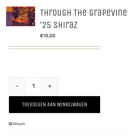
aantal
Through The Grapevine
’25 Shiraz
€
13,00
Through
The
TOEVOEGEN AAN WINKELWAGEN
Grapevine
'25
Details
Shiraz
aantal