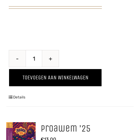
Pomme
Kriek
TOEVOEGEN AAN WINKELWAGEN
aantal
Details
Proawem ’25
€
13,00