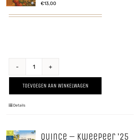
€
13,00
Puur
'25
TOEVOEGEN AAN WINKELWAGEN
aantal
Details
Quince – Kweepeer ’25