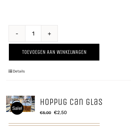
Hiejel
Veul
TOEVOEGEN AAN WINKELWAGEN
Haver
aantal
Details
Hoppug Can glas
Sale!
Oorspronkelijke
Huidige
€
2,50
€
5,00
prijs
prijs
was:
is: