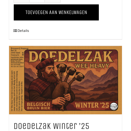
Veul
TOEVOEGEN AAN WINKELWAGEN
Haver
aantal
Details
Doedelzak Winter ’25