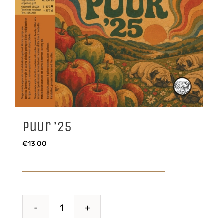
Puur ’25
€
13,00
Puur