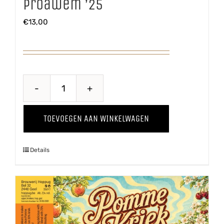
Proawem ’25
€
13,00
Proawem
'25
TOEVOEGEN AAN WINKELWAGEN
aantal
Details