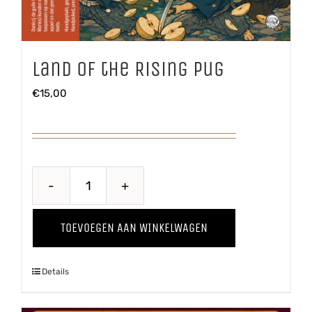
Land of the Rising Pug
€
15,00
Land
of
TOEVOEGEN AAN WINKELWAGEN
the
Rising
Details
Pug
aantal