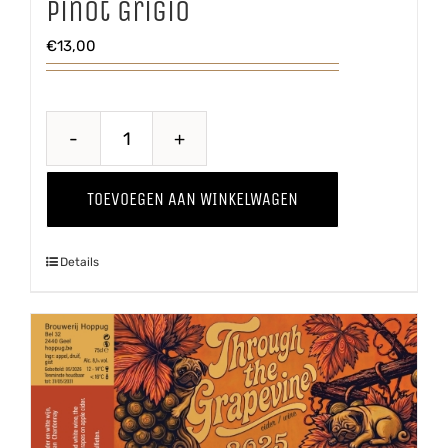
Pinot Grigio
€
13,00
Through
The
TOEVOEGEN AAN WINKELWAGEN
Grapevine
'25
Details
Pinot
Grigio
aantal