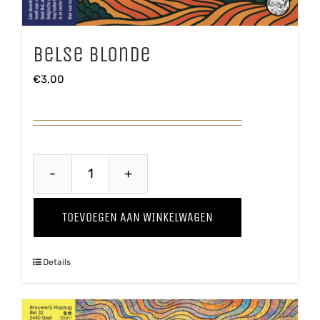
Belse Blonde
€
3,00
Belse
Blonde
TOEVOEGEN AAN WINKELWAGEN
aantal
Details