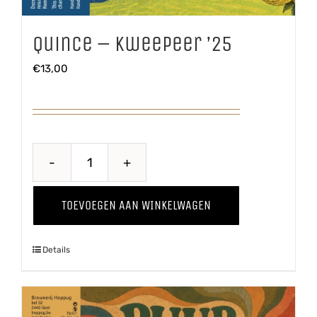
Quince – Kweepeer ’25
€
13,00
Quince
-
TOEVOEGEN AAN WINKELWAGEN
Kweepeer
'25
Details
aantal