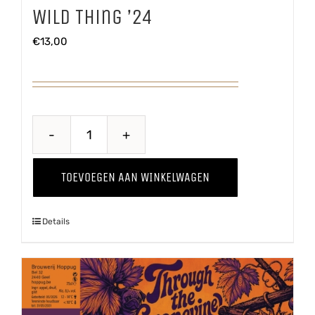
Wild Thing ’24
€
13,00
Wild
Thing
TOEVOEGEN AAN WINKELWAGEN
'24
aantal
Details