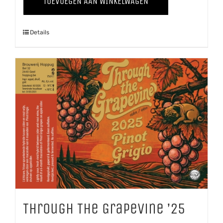
TOEVOEGEN AAN WINKELWAGEN
Grapevine
'25
Details
Shiraz
aantal
Through The Grapevine ’25