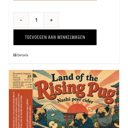
Perzik
'25
TOEVOEGEN AAN WINKELWAGEN
aantal
Details