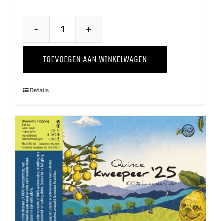
Steelse
Appelcider
TOEVOEGEN AAN WINKELWAGEN
aantal
Details