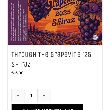
Through The Grapevine ’25
Shiraz
€
13,00
Through
The