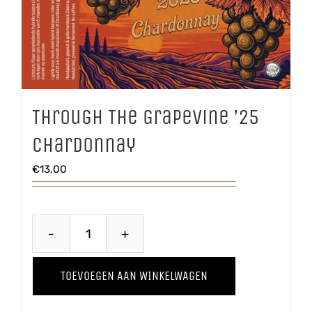
Through The Grapevine ’25
Chardonnay
€
13,00
Through
The
TOEVOEGEN AAN WINKELWAGEN
Grapevine
'25