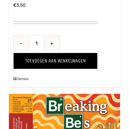
€
3,50
Doedelzak
Winter
TOEVOEGEN AAN WINKELWAGEN
'25
aantal
Details