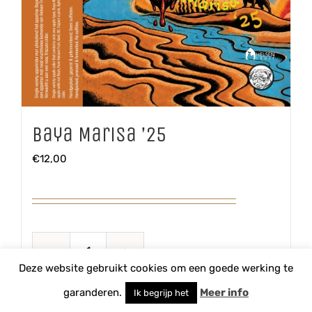
Baya Marisa ’25
€
12,00
Baya
Deze website gebruikt cookies om een goede werking te
Marisa
TOEVOEGEN AAN WINKELWAGEN
garanderen.
Meer info
Ik begrijp het
'25