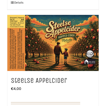
Details
Chardonnay
aantal
Steelse Appelcider
€
4,00