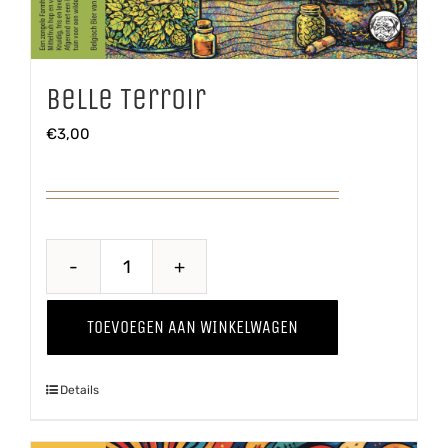
Belle Terroir
€
3,00
Belle
Terroir
TOEVOEGEN AAN WINKELWAGEN
aantal
Details