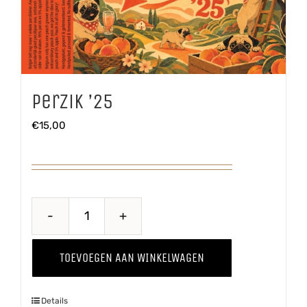
Perzik ’25
€
15,00
Perzik
'25
TOEVOEGEN AAN WINKELWAGEN
aantal
Details