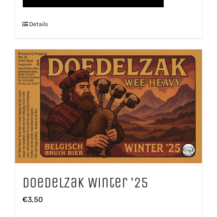
aantal
Details
Doedelzak Winter ’25
€
3,50