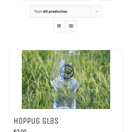
Toon
60 producten
Hoppug Glas
€
3,00