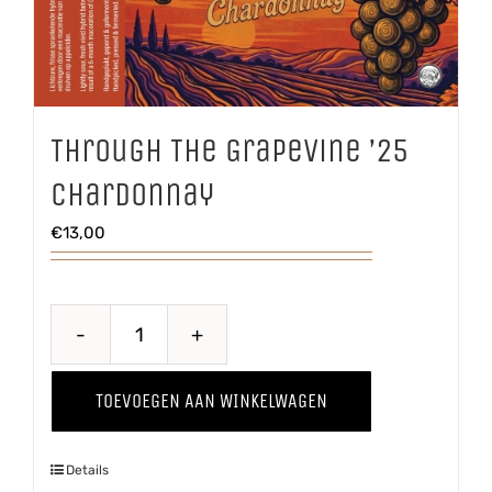
Through The Grapevine ’25
Chardonnay
€
13,00
Through
The
TOEVOEGEN AAN WINKELWAGEN
Grapevine
'25
Details
Chardonnay