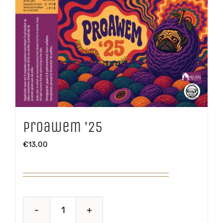
Proawem ’25
€
13,00
Proawem