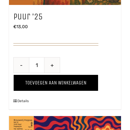
Puur ’25
€
13,00
Puur
'25
TOEVOEGEN AAN WINKELWAGEN
aantal
Details