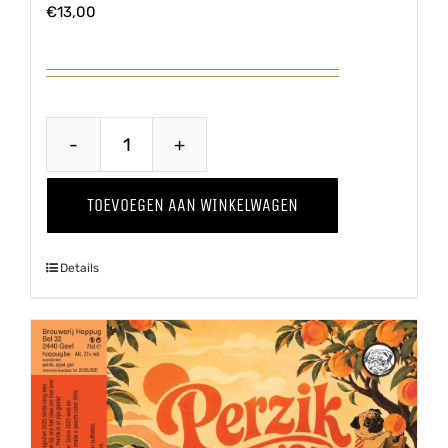
€
13,00
Pomme
Kriek
TOEVOEGEN AAN WINKELWAGEN
aantal
Details