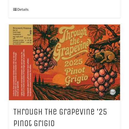
'25
Details
Shiraz
aantal
Through The Grapevine ’25
Pinot Grigio