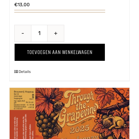
€
13,00
Through
The
TOEVOEGEN AAN WINKELWAGEN
Grapevine
'25
Details
Pinot
Grigio
aantal