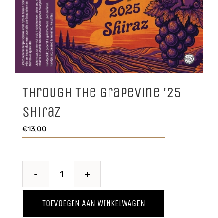
Through The Grapevine ’25
Shiraz
€
13,00
Through
The
TOEVOEGEN AAN WINKELWAGEN
Grapevine