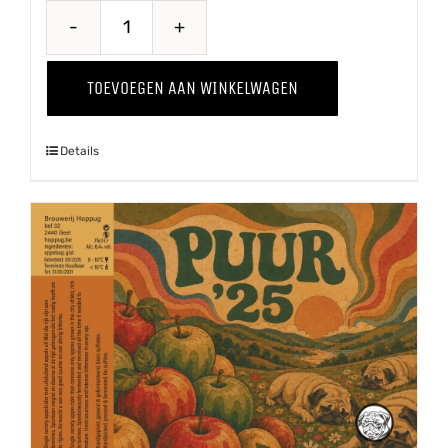
Quince
-
TOEVOEGEN AAN WINKELWAGEN
Kweepeer
'25
Details
aantal