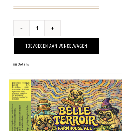
Doedelzak
Winter
TOEVOEGEN AAN WINKELWAGEN
'25
aantal
Details