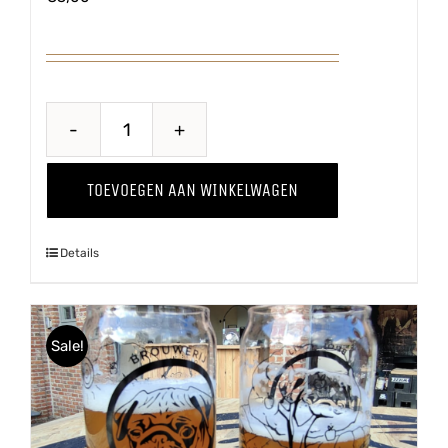
Hoppug
Glas
TOEVOEGEN AAN WINKELWAGEN
aantal
Details
Sale!