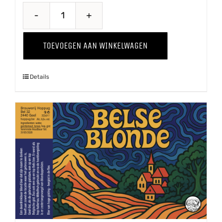
Wild
Thing
TOEVOEGEN AAN WINKELWAGEN
'24
aantal
Details