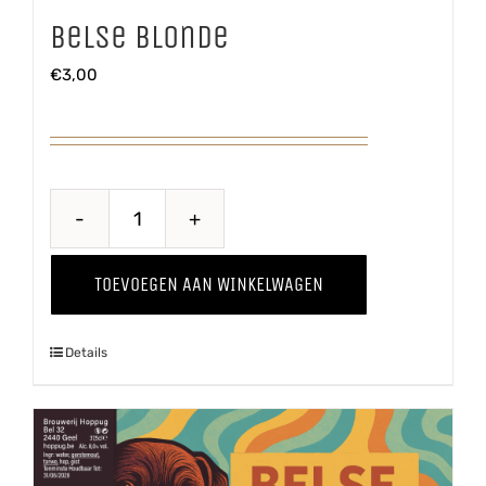
Belse Blonde
€
3,00
Belse
Blonde
TOEVOEGEN AAN WINKELWAGEN
aantal
Details