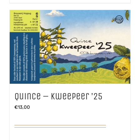
aantal
Quince – Kweepeer ’25
€
13,00