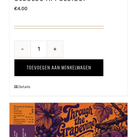
€
4,00
Steelse
Appelcider
TOEVOEGEN AAN WINKELWAGEN
aantal
Details