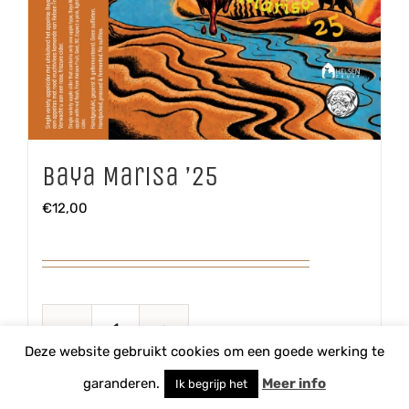
Baya Marisa ’25
€
12,00
Baya
Deze website gebruikt cookies om een goede werking te
Marisa
TOEVOEGEN AAN WINKELWAGEN
garanderen.
Meer info
Ik begrijp het
'25