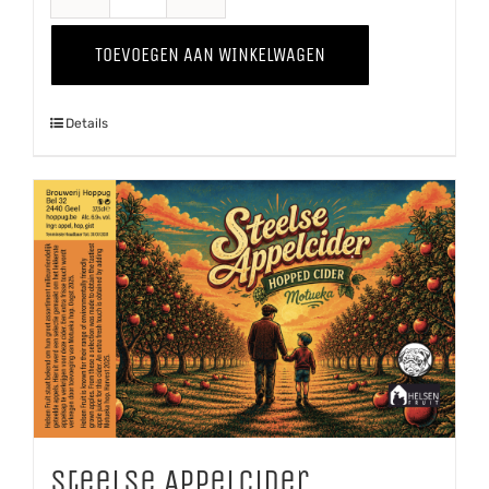
Hiejel
Veul
TOEVOEGEN AAN WINKELWAGEN
Haver
aantal
Details
Steelse Appelcider