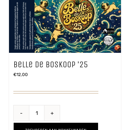
Belle de Boskoop ’25
€
12,00
Belle
de