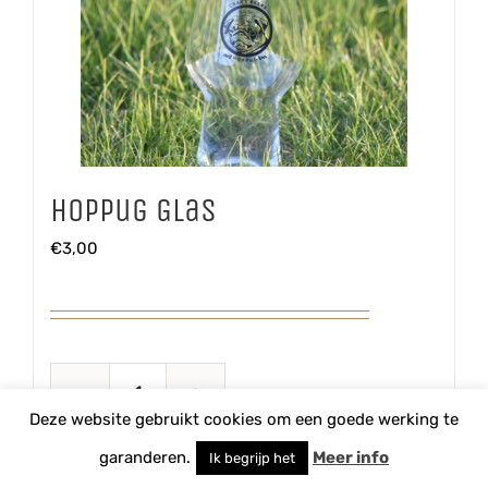
Hoppug Glas
€
3,00
Hoppug
Deze website gebruikt cookies om een goede werking te
Glas
TOEVOEGEN AAN WINKELWAGEN
garanderen.
Meer info
Ik begrijp het
aantal