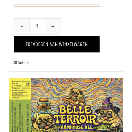
Hiejel
Veul
TOEVOEGEN AAN WINKELWAGEN
Haver
aantal
Details