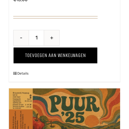
Proawem
'25
TOEVOEGEN AAN WINKELWAGEN
aantal
Details