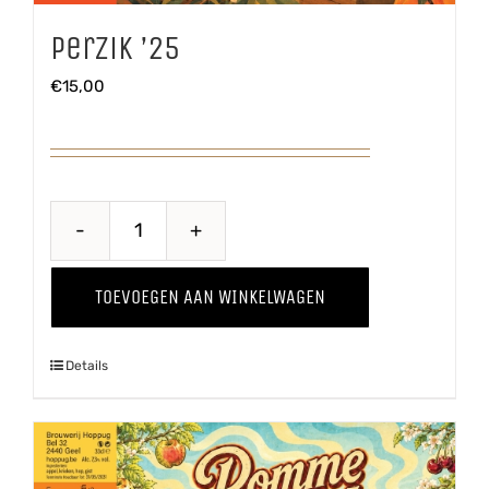
Perzik ’25
€
15,00
Perzik
'25
TOEVOEGEN AAN WINKELWAGEN
aantal
Details