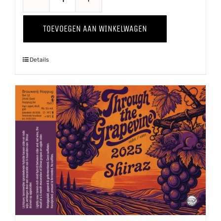
Through
The
TOEVOEGEN AAN WINKELWAGEN
Grapevine
'25
Details
Pinot
Grigio
aantal