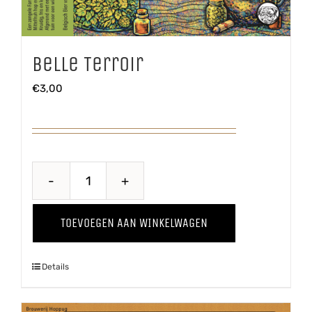
Belle Terroir
€
3,00
Belle
Terroir
TOEVOEGEN AAN WINKELWAGEN
aantal
Details