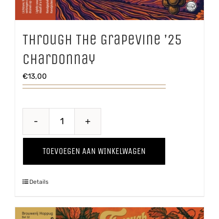
Through The Grapevine ’25
Chardonnay
€
13,00
Through
The
TOEVOEGEN AAN WINKELWAGEN
Grapevine
'25
Details
Chardonnay
aantal