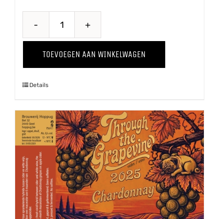
Quince
-
TOEVOEGEN AAN WINKELWAGEN
Kweepeer
'25
Details
aantal