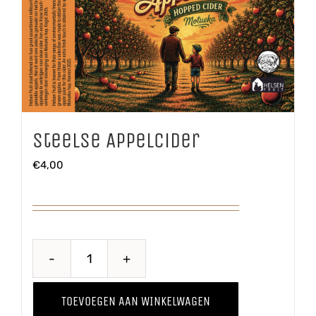
Steelse Appelcider
€
4,00
Steelse
Appelcider
TOEVOEGEN AAN WINKELWAGEN
aantal