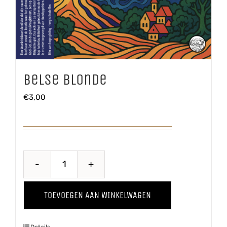
Belse Blonde
€
3,00
Belse
Blonde
TOEVOEGEN AAN WINKELWAGEN
aantal
Details