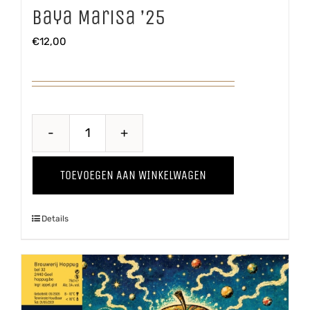
Baya Marisa ’25
€
12,00
Baya
Marisa
TOEVOEGEN AAN WINKELWAGEN
'25
aantal
Details