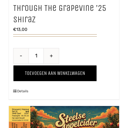
Through The Grapevine ’25
Shiraz
€
13,00
Through
The
TOEVOEGEN AAN WINKELWAGEN
Grapevine
'25
Details
Shiraz
aantal