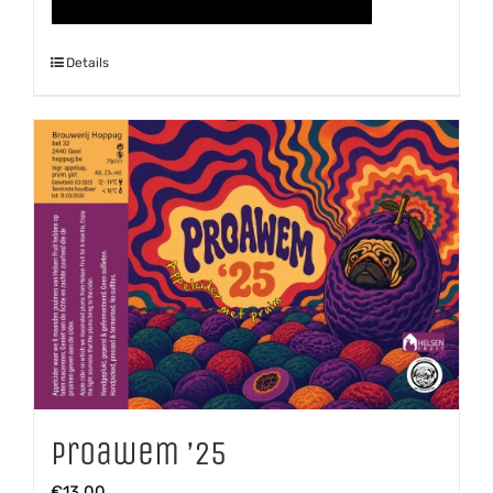
aantal
Details
Proawem ’25
€
13,00