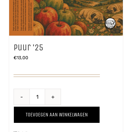
Puur ’25
€
13,00
Puur
'25
TOEVOEGEN AAN WINKELWAGEN
aantal