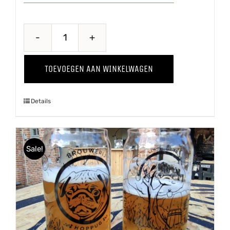
Wild
Thing
TOEVOEGEN AAN WINKELWAGEN
'24
aantal
Details
Sale!