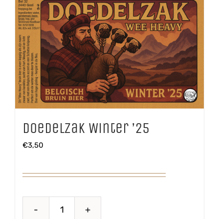
Doedelzak Winter ’25
€
3,50
Doedelzak