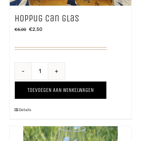
Hoppug Can glas
Oorspronkelijke
Huidige
€
2,50
€
5,00
prijs
prijs
was:
is:
€5,00.
€2,50.
Hoppug
Can
TOEVOEGEN AAN WINKELWAGEN
glas
aantal
Details