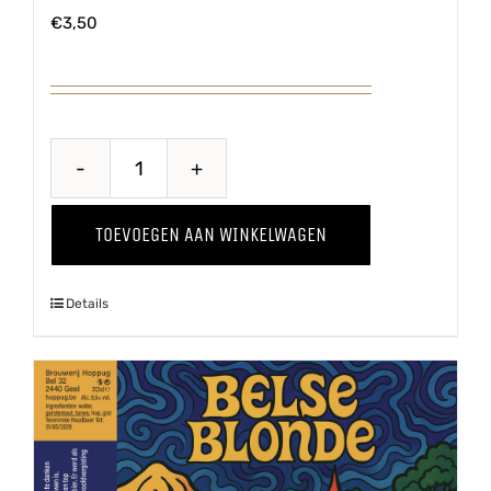
€
3,50
Belse
Tripel
TOEVOEGEN AAN WINKELWAGEN
aantal
Details