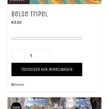
Belse Tripel
€
3,50
Belse
Tripel
TOEVOEGEN AAN WINKELWAGEN
aantal
Details
Sale!