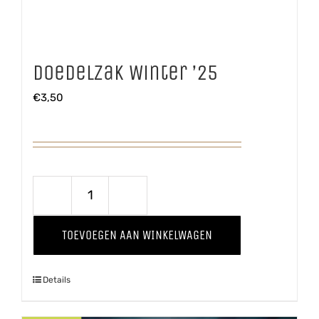
Doedelzak Winter ’25
€
3,50
Doedelzak
Winter
TOEVOEGEN AAN WINKELWAGEN
'25
aantal
Details