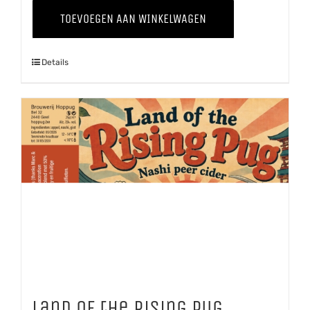
The
TOEVOEGEN AAN WINKELWAGEN
Grapevine
'25
Details
Shiraz
aantal
Land of the Rising Pug