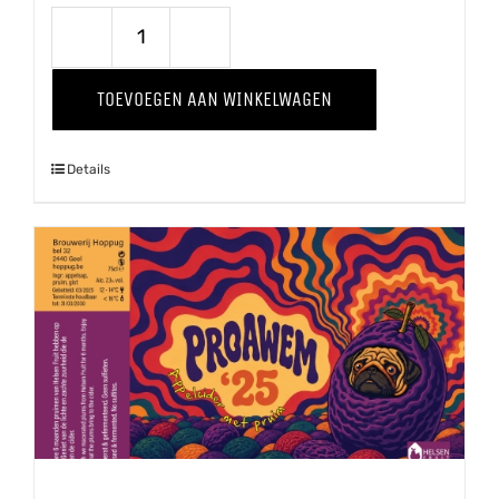
Through
The
TOEVOEGEN AAN WINKELWAGEN
Grapevine
'25
Details
Pinot
Grigio
aantal