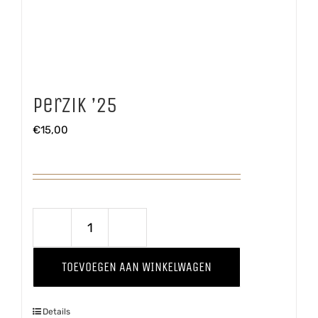
Perzik ’25
€
15,00
Perzik
'25
TOEVOEGEN AAN WINKELWAGEN
aantal
Details