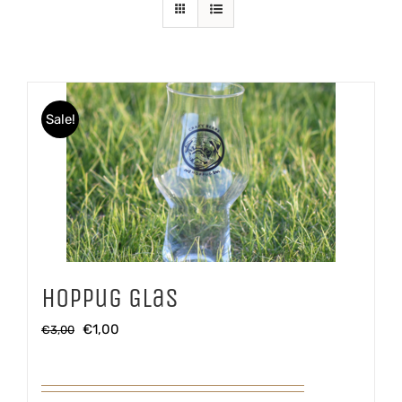
Sale!
Hoppug Glas
Oorspronkelijke
Huidige
€
1,00
€
3,00
prijs
prijs
was:
is: