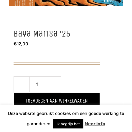
Baya Marisa ’25
€
12,00
Baya
Marisa
TOEVOEGEN AAN WINKELWAGEN
'25
Deze website gebruikt cookies om een goede werking te
aantal
Details
garanderen.
Meer info
Ik begrijp het