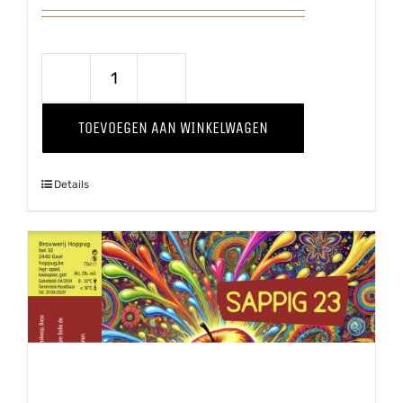
Steelse
Appelcider
TOEVOEGEN AAN WINKELWAGEN
aantal
Details