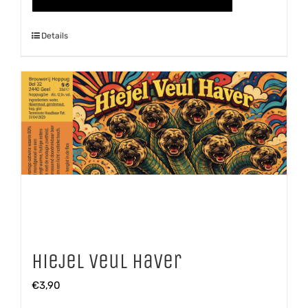
glas
aantal
Details
Hiejel Veul Haver
€
3,90