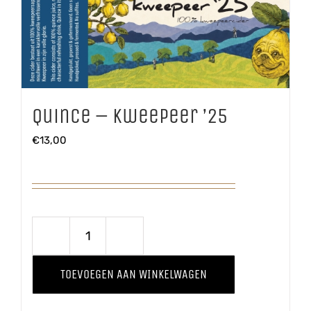
Quince – Kweepeer ’25
€
13,00
Quince
-
TOEVOEGEN AAN WINKELWAGEN
Kweepeer
'25