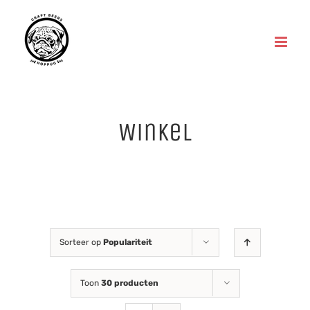
Skip
to
content
Winkel
Sorteer op
Populariteit
Toon
30 producten