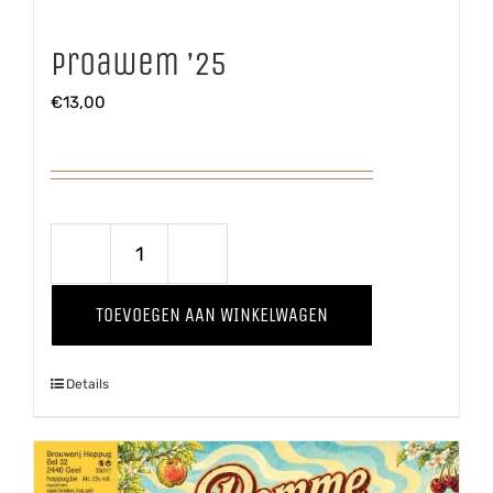
Proawem ’25
€
13,00
Proawem
'25
TOEVOEGEN AAN WINKELWAGEN
aantal
Details