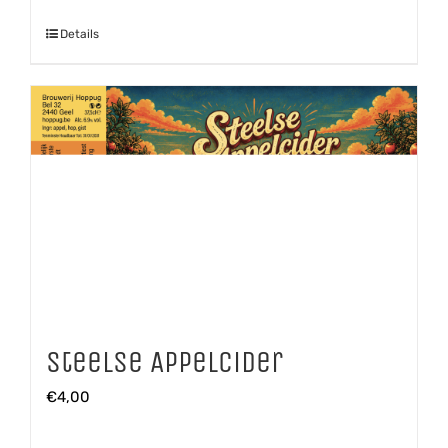
Details
Steelse Appelcider
€
4,00