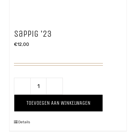
Sappig ’23
€
12,00
Sappig
'23
TOEVOEGEN AAN WINKELWAGEN
aantal
Details