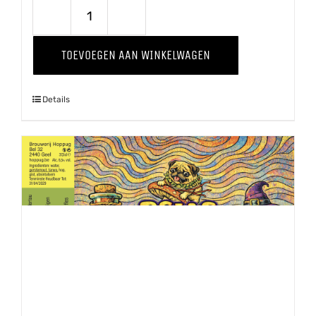
Wild
Thing
TOEVOEGEN AAN WINKELWAGEN
'24
aantal
Details