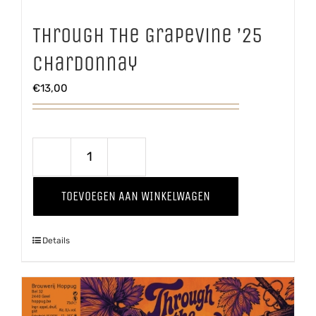
Through The Grapevine ’25
Chardonnay
€
13,00
Through
The
TOEVOEGEN AAN WINKELWAGEN
Grapevine
'25
Details
Chardonnay
aantal