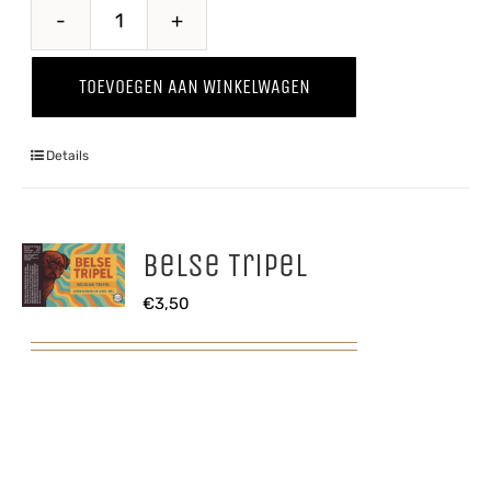
Hoppug
Glas
TOEVOEGEN AAN WINKELWAGEN
aantal
Details
Belse Tripel
€
3,50