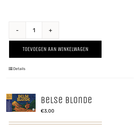
Belle
Terroir
TOEVOEGEN AAN WINKELWAGEN
aantal
Details
Belse Blonde
€
3,00