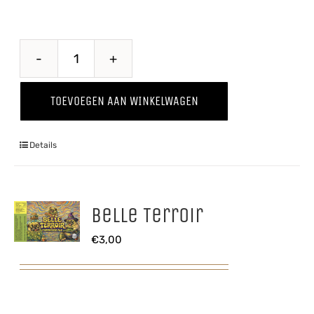
Wild
Thing
TOEVOEGEN AAN WINKELWAGEN
'24
aantal
Details
Belle Terroir
€
3,00