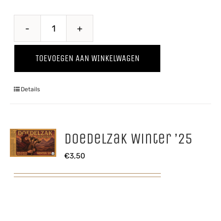
Hiejel
Veul
TOEVOEGEN AAN WINKELWAGEN
Haver
aantal
Details
Doedelzak Winter ’25
€
3,50