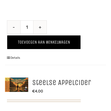
Belse
Blonde
TOEVOEGEN AAN WINKELWAGEN
aantal
Details
Steelse Appelcider
€
4,00