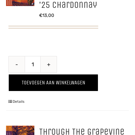
’25 Chardonnay
€
13,00
Through
The
TOEVOEGEN AAN WINKELWAGEN
Grapevine
'25
Details
Chardonnay
aantal
Through The Grapevine