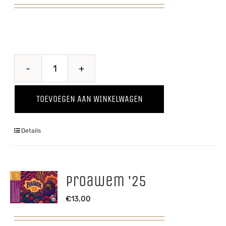
Through
The
TOEVOEGEN AAN WINKELWAGEN
Grapevine
'25
Details
Pinot
Grigio
aantal
Proawem ’25
€
13,00