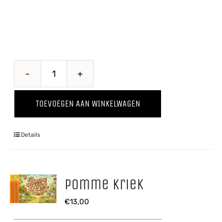
Proawem
'25
TOEVOEGEN AAN WINKELWAGEN
aantal
Details
Pomme Kriek
€
13,00