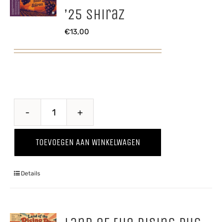
’25 Shiraz
€
13,00
Through
The
TOEVOEGEN AAN WINKELWAGEN
Grapevine
'25
Details
Shiraz
aantal