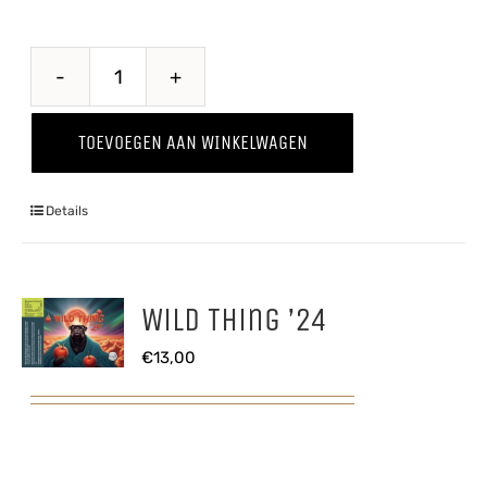
Doedelzak
Winter
TOEVOEGEN AAN WINKELWAGEN
'25
aantal
Details
Wild Thing ’24
€
13,00