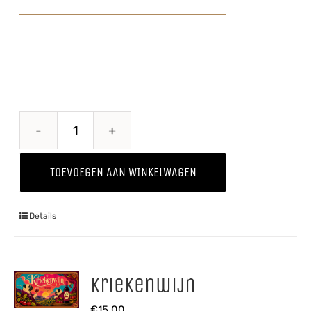
Perzik
'25
TOEVOEGEN AAN WINKELWAGEN
aantal
Details
Kriekenwijn
€
15,00