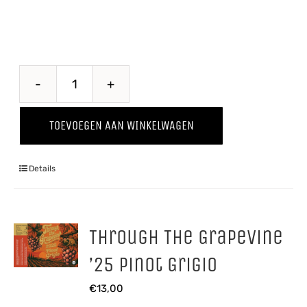
Steelse
Appelcider
TOEVOEGEN AAN WINKELWAGEN
aantal
Details
Through The Grapevine
’25 Pinot Grigio
€
13,00