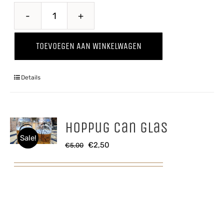
Belse
Tripel
TOEVOEGEN AAN WINKELWAGEN
aantal
Details
Hoppug Can glas
Sale!
Oorspronkelijke
Huidige
€
2,50
€
5,00
prijs
prijs
was:
is:
€5,00.
€2,50.