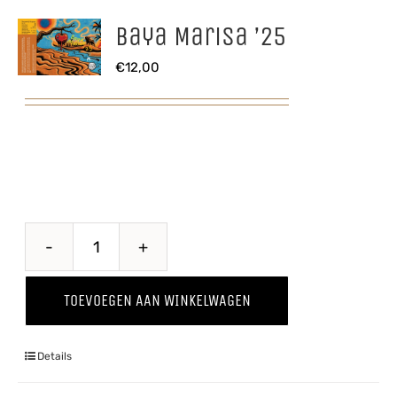
Baya Marisa ’25
€
12,00
Baya
Marisa
TOEVOEGEN AAN WINKELWAGEN
'25
aantal
Details