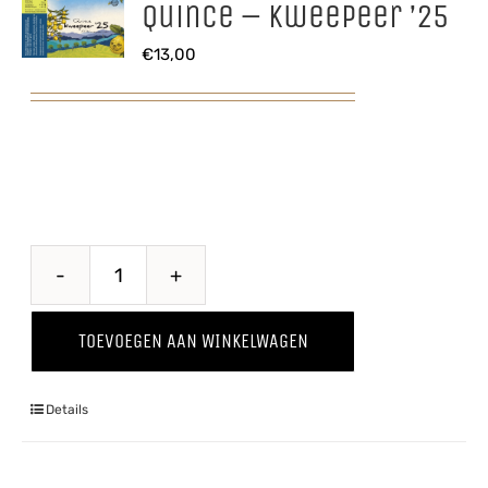
Quince – Kweepeer ’25
€
13,00
Quince
-
TOEVOEGEN AAN WINKELWAGEN
Kweepeer
'25
Details
aantal