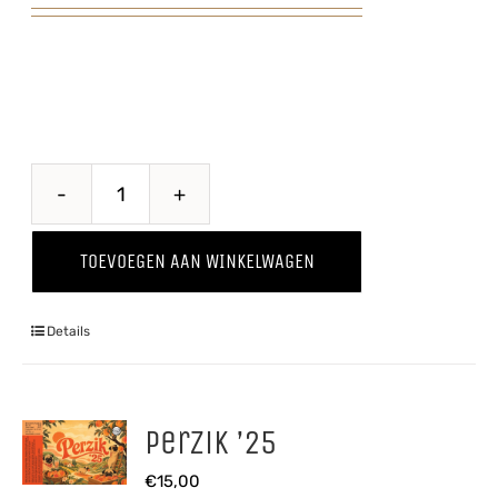
Puur
'25
TOEVOEGEN AAN WINKELWAGEN
aantal
Details
Perzik ’25
€
15,00