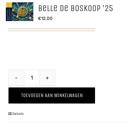
Belle de Boskoop ’25
€
12,00
Belle
de
TOEVOEGEN AAN WINKELWAGEN
Boskoop
'25
Details
aantal