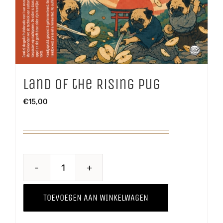
Land of the Rising Pug
€
15,00
Land
of
TOEVOEGEN AAN WINKELWAGEN
the
Rising