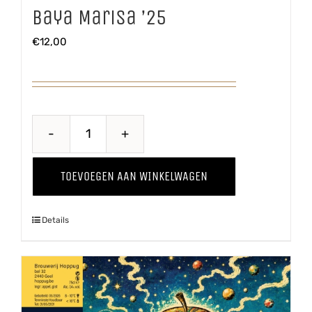
Baya Marisa ’25
€
12,00
Baya
Marisa
TOEVOEGEN AAN WINKELWAGEN
'25
aantal
Details