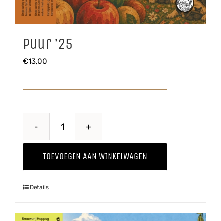
Puur ’25
€
13,00
Puur
'25
TOEVOEGEN AAN WINKELWAGEN
aantal
Details