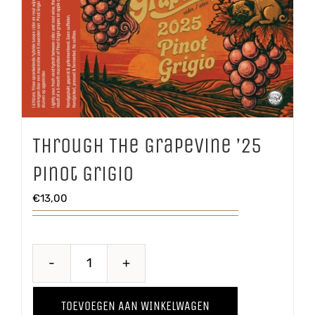
Through The Grapevine ’25
Pinot Grigio
€
13,00
Through
The
TOEVOEGEN AAN WINKELWAGEN
Grapevine