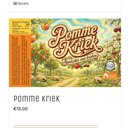
Details
Pug
aantal
Pomme Kriek
€
13,00