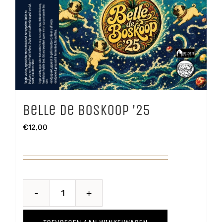
Belle de Boskoop ’25
€
12,00
Belle
de