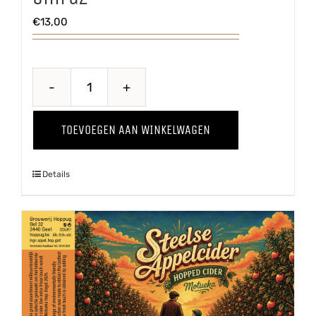
€
13,00
Through
The
TOEVOEGEN AAN WINKELWAGEN
Grapevine
'25
Details
Shiraz
aantal