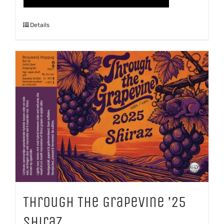
'25
Details
Pinot
Grigio
aantal
Through The Grapevine ’25
Shiraz