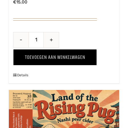
€
15,00
Breaking
Bes
TOEVOEGEN AAN WINKELWAGEN
aantal
Details