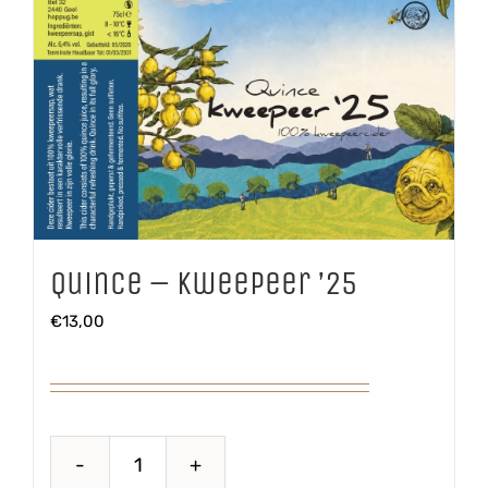
Quince – Kweepeer ’25
€
13,00
Quince