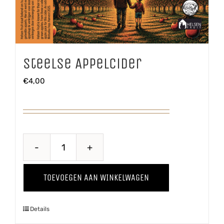
Steelse Appelcider
€
4,00
Steelse
Appelcider
TOEVOEGEN AAN WINKELWAGEN
aantal
Details