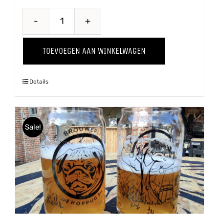
Wild
Thing
TOEVOEGEN AAN WINKELWAGEN
'24
aantal
Details
Sale!