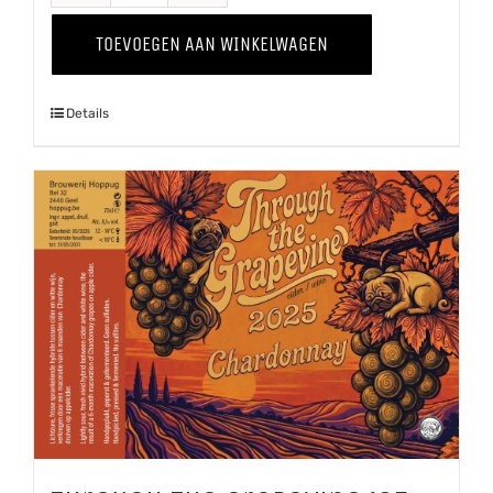
-
TOEVOEGEN AAN WINKELWAGEN
Kweepeer
'25
Details
aantal