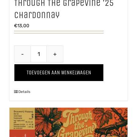
Through The Grapevine ’25
Chardonnay
€
13,00
Through
The
TOEVOEGEN AAN WINKELWAGEN
Grapevine
'25
Details
Chardonnay
aantal