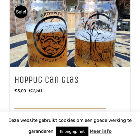
Sale!
Hoppug Can glas
Oorspronkelijke
Huidige
€
2,50
€
5,00
prijs
prijs
was:
is:
€5,00.
€2,50.
Deze website gebruikt cookies om een goede werking te
garanderen.
Meer info
Ik begrijp het
Hoppug