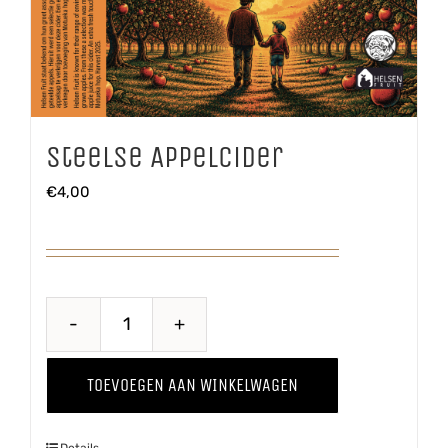
Steelse Appelcider
€
4,00
Steelse
Appelcider
TOEVOEGEN AAN WINKELWAGEN
aantal
Details