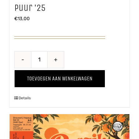
Puur ’25
€
13,00
Puur
'25
TOEVOEGEN AAN WINKELWAGEN
aantal
Details