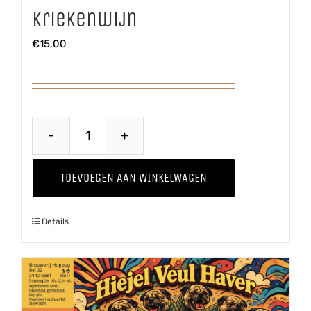
Kriekenwijn
€
15,00
Kriekenwijn
aantal
TOEVOEGEN AAN WINKELWAGEN
Details