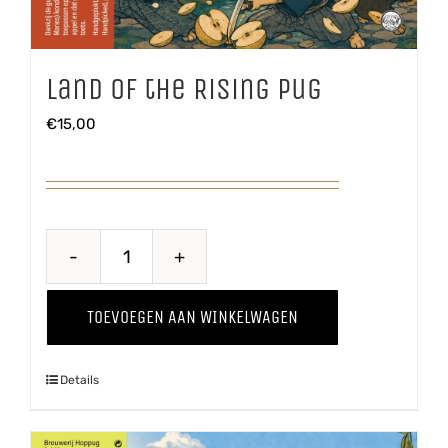
Land of the Rising Pug
€
15,00
Land
of
TOEVOEGEN AAN WINKELWAGEN
the
Rising
Details
Pug
aantal