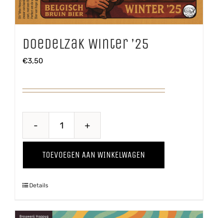
Doedelzak Winter ’25
€
3,50
Doedelzak
Winter
TOEVOEGEN AAN WINKELWAGEN
'25
aantal
Details