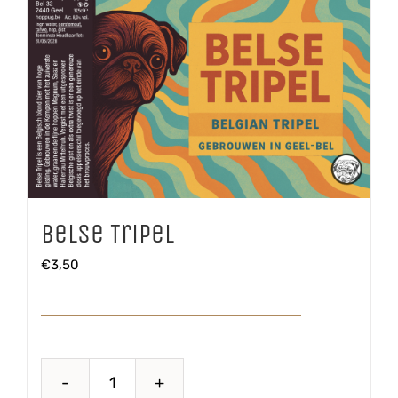
Belse Tripel
€
3,50
Belse