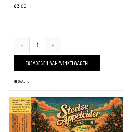
€
3,00
Belse
Blonde
TOEVOEGEN AAN WINKELWAGEN
aantal
Details