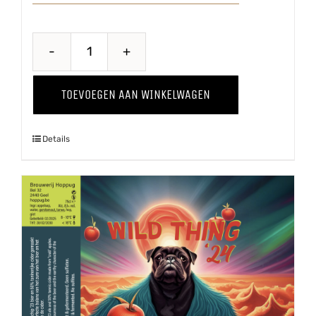
Sappig
'23
TOEVOEGEN AAN WINKELWAGEN
aantal
Details