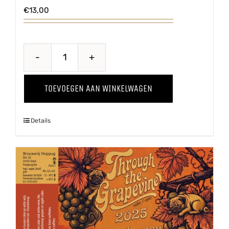
€
13,00
Through
The
TOEVOEGEN AAN WINKELWAGEN
Grapevine
'25
Details
Pinot
Grigio
aantal