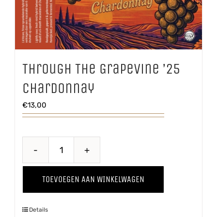
Through The Grapevine ’25
Chardonnay
€
13,00
Through
The
TOEVOEGEN AAN WINKELWAGEN
Grapevine
'25
Details
Chardonnay