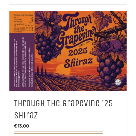
aantal
Through The Grapevine ’25
Shiraz
€
13,00