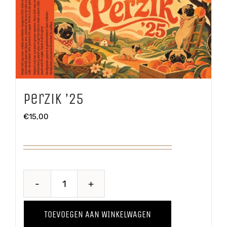
Perzik ’25
€
15,00
Perzik
'25
TOEVOEGEN AAN WINKELWAGEN
aantal