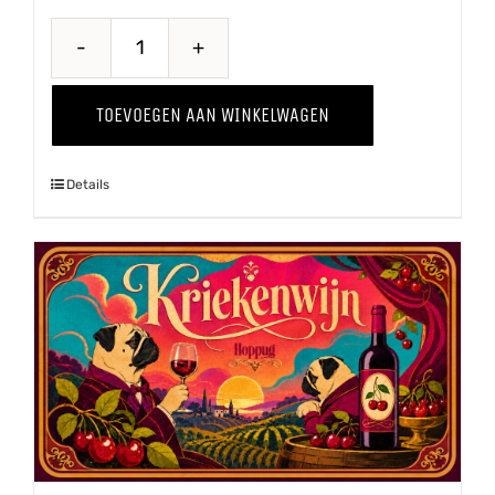
Proawem
'25
TOEVOEGEN AAN WINKELWAGEN
aantal
Details