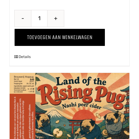
Through
The
TOEVOEGEN AAN WINKELWAGEN
Grapevine
'25
Details
Shiraz
aantal