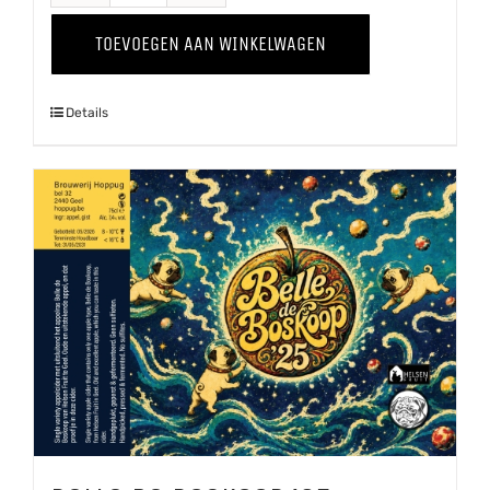
-
TOEVOEGEN AAN WINKELWAGEN
Kweepeer
'25
Details
aantal