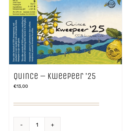
Quince – Kweepeer ’25
€
13,00
Quince