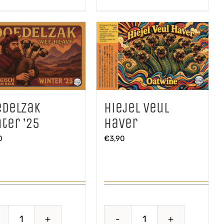
edelzak
Hiejel Veul
ter ’25
Haver
0
€
3,90