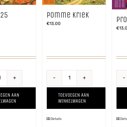
’25
Pomme Kriek
Pr
€
13,00
€
13,
Perzik
Pomme
'25
Kriek
OEGEN AAN
TOEVOEGEN AAN
aantal
aantal
ELWAGEN
WINKELWAGEN
Details
Deta