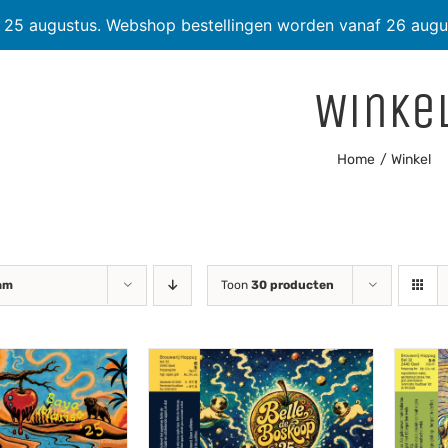
t 25 augustus. Webshop bestellingen worden vanaf 26 augu
Winke
Home
Winkel
am
Toon
30 producten