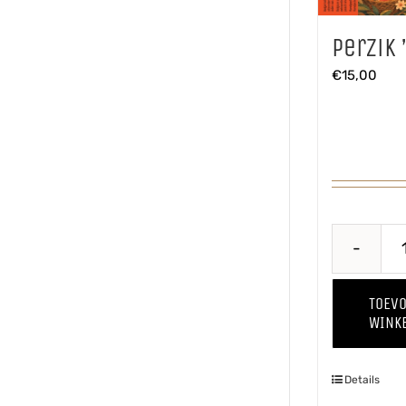
Perzik 
€
15,00
TOEV
WINK
Details