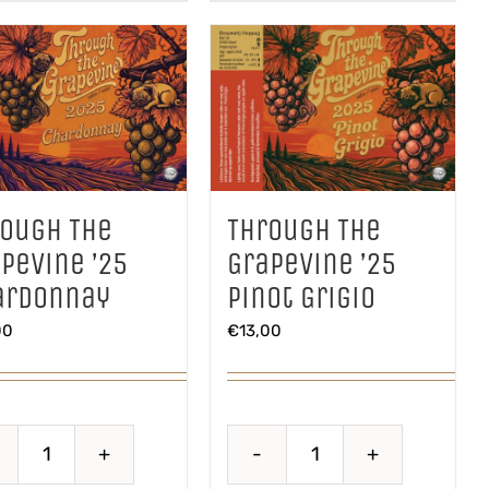
rough The
Through The
pevine ’25
Grapevine ’25
ardonnay
Pinot Grigio
00
€
13,00
Through
Through