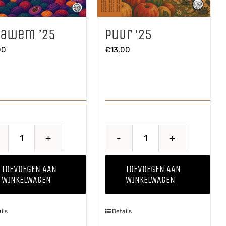
oawem ’25
Puur ’25
00
€
13,00
Proawem
Puur
'25
'25
TOEVOEGEN AAN
TOEVOEGEN AAN
aantal
aantal
WINKELWAGEN
WINKELWAGEN
ils
Details