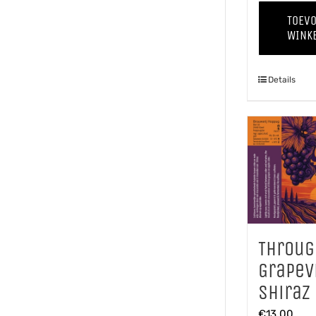
TOEV
WINK
Details
Throug
Grapev
Shiraz
€
13,00