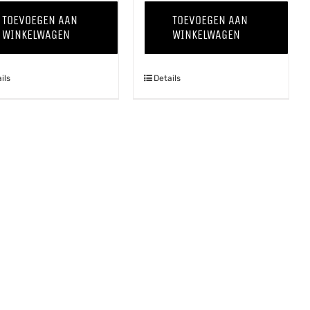
The
The
TOEVOEGEN AAN
TOEVOEGEN AAN
Grapevine
Grapevine
WINKELWAGEN
WINKELWAGEN
'25
'25
Chardonnay
Pinot
ils
Details
aantal
Grigio
aantal