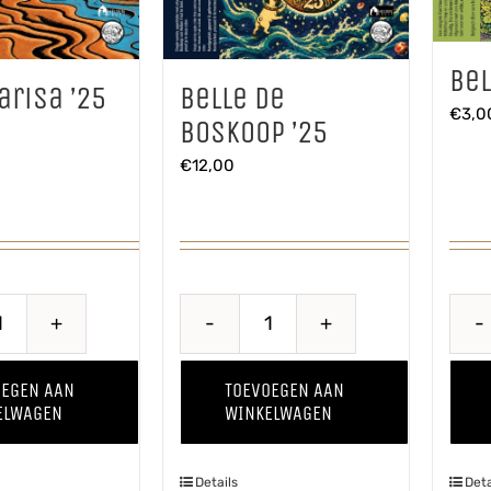
Bel
arisa ’25
Belle de
€
3,0
Boskoop ’25
€
12,00
Baya
Belle
Marisa
de
OEGEN AAN
TOEVOEGEN AAN
'25
Boskoop
ELWAGEN
WINKELWAGEN
aantal
'25
aantal
Details
Deta