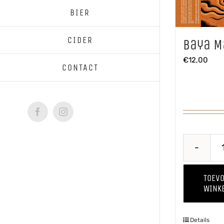
BIER
CIDER
Baya M
€
12,00
CONTACT
Facebook
Instagram
TOEV
WINK
Details