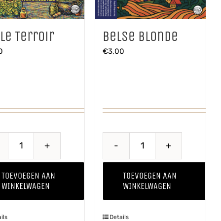
le Terroir
Belse Blonde
0
€
3,00
Belle
Belse
Terroir
Blonde
TOEVOEGEN AAN
TOEVOEGEN AAN
aantal
aantal
WINKELWAGEN
WINKELWAGEN
ils
Details