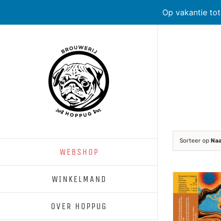
Op vakantie to
Skip
to
content
Sorteer op
Na
WEBSHOP
WINKELMAND
OVER HOPPUG