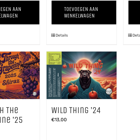
-
Appelcider
OEGEN AAN
TOEVOEGEN AAN
Kweepeer
aantal
ELWAGEN
WINKELWAGEN
'25
aantal
Details
Deta
Wild Thing ’24
h The
ine ’25
€
13,00