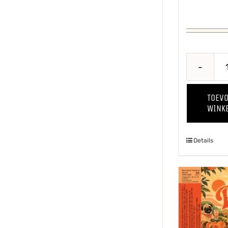
€5,0
TOEV
WINK
Details