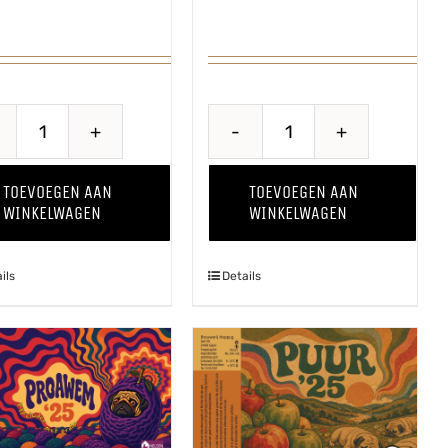
Kriekenwijn
Land
aantal
of
TOEVOEGEN AAN
TOEVOEGEN AAN
the
WINKELWAGEN
WINKELWAGEN
Rising
Pug
ils
Details
aantal