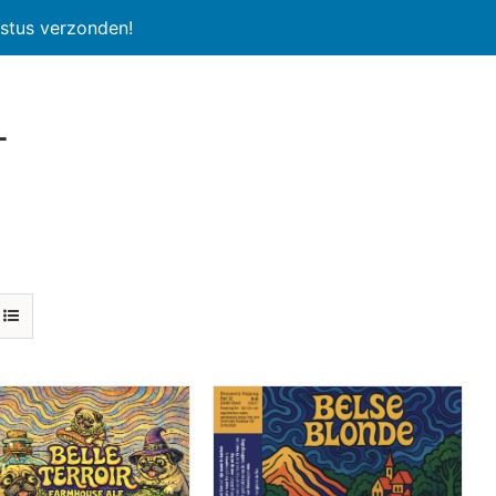
stus verzonden!
l