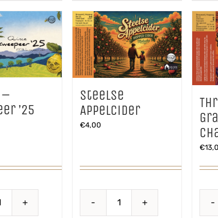
 –
Steelse
Th
er ’25
Appelcider
Gra
€
4,00
Ch
€
13,
Quince
Steelse