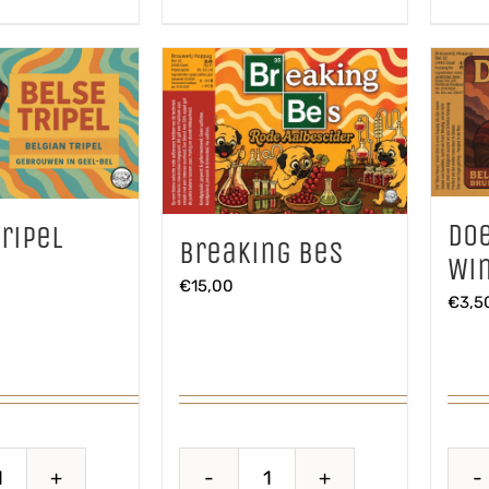
Do
ripel
Breaking Bes
Win
€
15,00
€
3,5