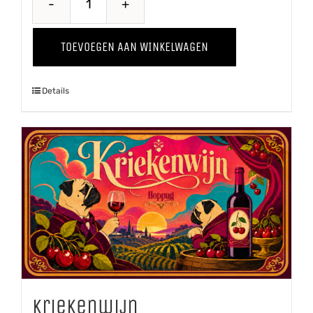
Through
The
TOEVOEGEN AAN WINKELWAGEN
Grapevine
'25
Details
Chardonnay
aantal
Kriekenwijn