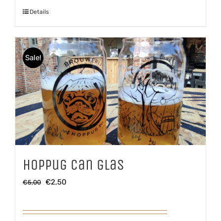
aantal
Details
Sale!
Hoppug Can glas
Oorspronkelijke
Huidige
€
2,50
€
5,00
prijs
prijs
was:
is: