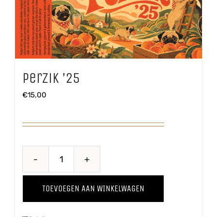
Perzik ’25
€
15,00
Perzik
'25
TOEVOEGEN AAN WINKELWAGEN
aantal