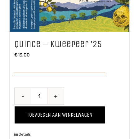
Quince – Kweepeer ’25
€
13,00
Quince
-
TOEVOEGEN AAN WINKELWAGEN
Kweepeer
'25
Details
aantal