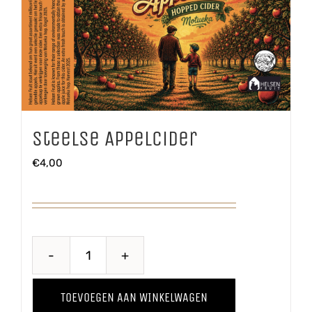
Steelse Appelcider
€
4,00
Steelse
Appelcider
TOEVOEGEN AAN WINKELWAGEN
aantal