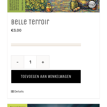
Belle Terroir
€
3,00
Belle
Terroir
TOEVOEGEN AAN WINKELWAGEN
aantal
Details