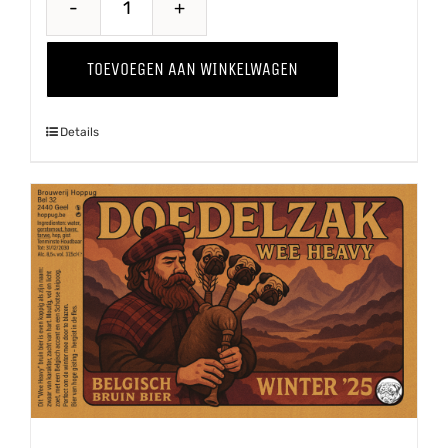
Wild
Thing
TOEVOEGEN AAN WINKELWAGEN
'24
aantal
Details