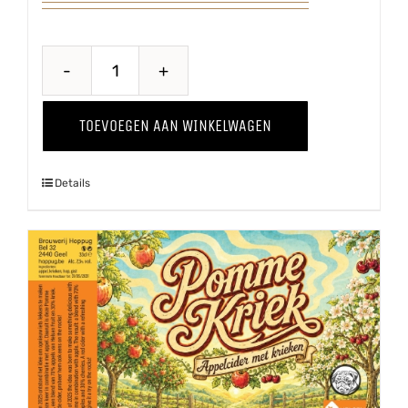
Puur
'25
TOEVOEGEN AAN WINKELWAGEN
aantal
Details