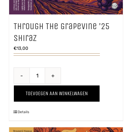
Through The Grapevine ’25
Shiraz
€
13,00
Through
The
TOEVOEGEN AAN WINKELWAGEN
Grapevine
'25
Details
Shiraz
aantal