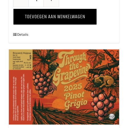
Proawem
'25
TOEVOEGEN AAN WINKELWAGEN
aantal
Details