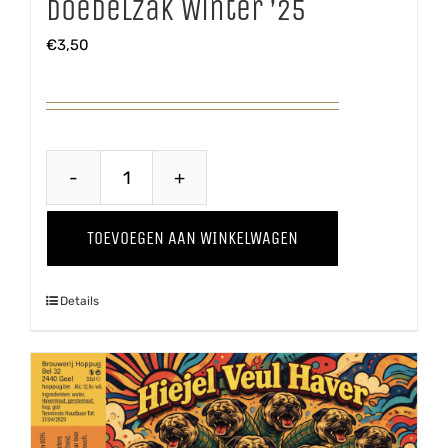
Doedelzak Winter ’25
€
3,50
Doedelzak
Winter
TOEVOEGEN AAN WINKELWAGEN
'25
aantal
Details