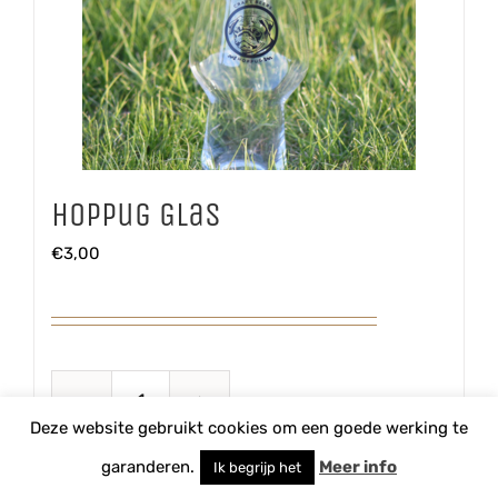
Hoppug Glas
€
3,00
Hoppug
Deze website gebruikt cookies om een goede werking te
Glas
TOEVOEGEN AAN WINKELWAGEN
garanderen.
Meer info
Ik begrijp het
aantal